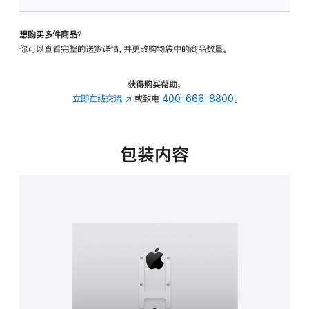
VESA
支
想购买多件商品？
架
你可以查看完整的送货详情，并更改购物袋中的商品数量。
转
换
器
获得购买帮助，
的
立即在线交流
(在
或致电
400-666-8800
。
分
新
期
窗
付
口
包装内容
款
中
选
打
项)
开)