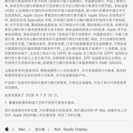
期付款方案由信用卡发卡机构 (包括但不限于招商银行、中国建设银行、中国工商银行
等，具体支持分期付款服务的可选择银行及对应分期付款方案请见付款页面)、蚂蚁金服
(花呗) 以及微信分付面向符合条件的中国大陆居民提供。部分银行会要求你通过支付
宝完成购买。Apple Store 零售店的分期付款方案可能与 Apple Store 在线商店不
同，请到店咨询 Specialist 专家。所有银行信用卡分期均需经你的信用卡发卡机构批
准；对于花呗分期，需经蚂蚁金服批准；对于微信分付分期，需经微信分付批准。如果你选
择的分期付款方案未获得信用卡发卡机构、蚂蚁金服或微信分付的批准，Apple 将不会
被告知原因。请参阅信用卡发卡机构 (包括但不限于招商银行、中国建设银行、中国工商
银行等，具体支持分期付款服务的可选择银行请见付款页面) 网站、支付宝网站和微信
分付服务页面，了解相关条件、费用和收费。订单可能需要满足特定金额要求，不同免息
分期期数对应的最低限额可能有所不同。上述分期付款服务只适用于个人消费者。企业
和教育机构客户、企业员工购买计划 (EPP) 和 Apple 员工购买计划 (EPP) 适用的分
期付款方案可能与上述方案不同，详情请参见教育商店、EPP 在线商店和企业商店。公
司信用卡无资格申请分期。招商银行分期付款单笔订单最高限额为 RMB 150000。
当商品有货并/或发货时，购物金额将计入你的信用卡、支付宝或微信分付账单。相关财
务费用将显示在你的信用卡对账单、支付宝或微信账户中。
产品按广告宣传价或标价提供分期付款服务。价格包含增值税。所有订单均可享受免费
送货服务。
此信息更新于 2026 年 7 月 30 日。
1. 重量依配置和制造工艺的不同而可能有所差异。
我们会使用你所在位置，为你更快显示送货选项。我们通过你的 IP 地址，或者你在上次
访问 Apple 网站时输入的位置信息，找到了你的位置。
Mac
显示器
购买 Studio Display