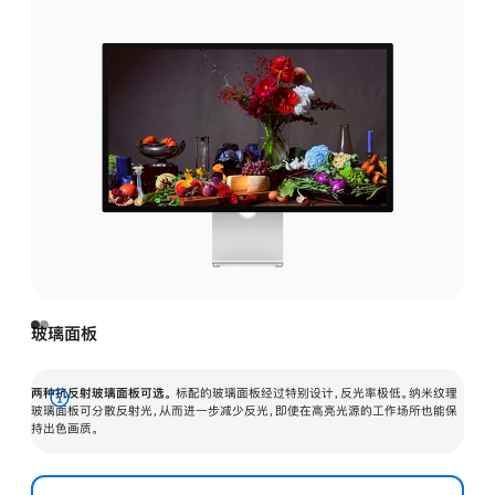
玻璃面板
两种抗反射玻璃面板可选。
标配的玻璃面板经过特别设计，反光率极低。纳米纹理
展
玻璃面板可分散反射光，从而进一步减少反光，即使在高亮光源的工作场所也能保
持出色画质。
开