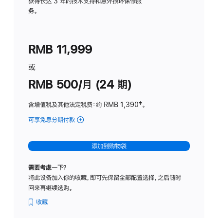
务
获得长达 3 年的技术支持和意外损坏保修服
务。
计
划
(适
RMB 11,999
用
于
或
Studio
RMB 500/月 (24 期)
Display
含增值税及其他法定税费
：约 RMB 1,390
脚
‡。
注
可享免息分期付款
(Studio
Display
-
添加到购物袋
标
准
需要考虑一下？
玻
将此设备加入你的收藏，即可先保留全部配置选择，之后随时
璃
回来再继续选购。
面
板
收藏
-