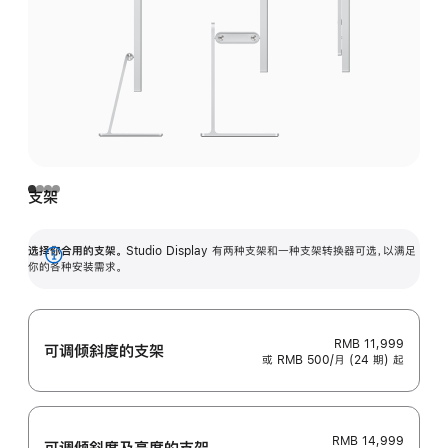
支架
选择你合用的支架。
Studio Display 有两种支架和一种支架转换器可选，以满足
展
你的各种安装需求。
开
RMB 11,999
可调倾斜度的支架
或 RMB 500/月 (24 期) 起
RMB 14,999
可调倾斜度及高‍度的支‍架