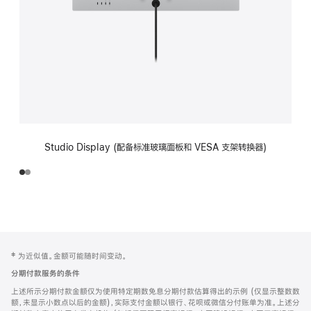
Studio Display (配备标准玻璃面板和 VESA 支架转换器)
网
脚
‡ 为近似值。金额可能随时间变动。
注
页
分期付款服务的条件
页
上述所示分期付款金额仅为使用特定期数免息分期付款估算得出的示例 (仅显示整数数
脚
额，未显示小数点以后的金额)，实际支付金额以银行、花呗或微信分付账单为准。上述分