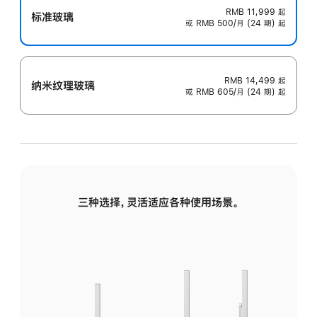
RMB 11,999
起
标准玻璃
或 RMB 500/月 (24 期) 起
RMB 14,499
起
纳米纹理玻璃
或 RMB 605/月 (24 期) 起
三种选择，灵活适应各种使用场景。
标