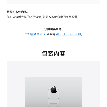
VESA
支
想购买多件商品？
架
你可以查看完整的送货详情，并更改购物袋中的商品数量。
转
换
器
获得购买帮助，
的
立即在线交流
(在
或致电
400-666-8800
。
分
新
期
窗
付
口
包装内容
款
中
选
打
项)
开)