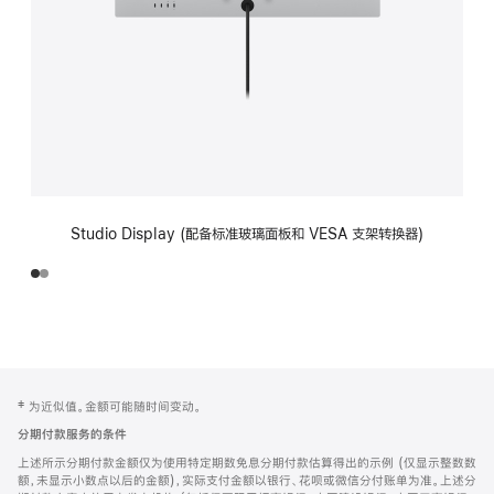
Studio Display (配备标准玻璃面板和 VESA 支架转换器)
网
脚
‡ 为近似值。金额可能随时间变动。
注
页
分期付款服务的条件
页
上述所示分期付款金额仅为使用特定期数免息分期付款估算得出的示例 (仅显示整数数
脚
额，未显示小数点以后的金额)，实际支付金额以银行、花呗或微信分付账单为准。上述分