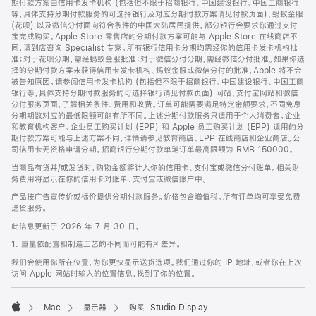
期付款方案由信用卡发卡机构 (包括但不限于招商银行、中国建设银行、中国工商银行
等，具体支持分期付款服务的可选择银行及对应分期付款方案请见付款页面)、蚂蚁金服
(花呗) 以及微信分付面向符合条件的中国大陆居民提供。部分银行会要求你通过支付
宝完成购买。Apple Store 零售店的分期付款方案可能与 Apple Store 在线商店不
同，请到店咨询 Specialist 专家。所有银行信用卡分期均需经你的信用卡发卡机构批
准；对于花呗分期，需经蚂蚁金服批准；对于微信分付分期，需经微信分付批准。如果你选
择的分期付款方案未获得信用卡发卡机构、蚂蚁金服或微信分付的批准，Apple 将不会
被告知原因。请参阅信用卡发卡机构 (包括但不限于招商银行、中国建设银行、中国工商
银行等，具体支持分期付款服务的可选择银行请见付款页面) 网站、支付宝网站和微信
分付服务页面，了解相关条件、费用和收费。订单可能需要满足特定金额要求，不同免息
分期期数对应的最低限额可能有所不同。上述分期付款服务只适用于个人消费者。企业
和教育机构客户、企业员工购买计划 (EPP) 和 Apple 员工购买计划 (EPP) 适用的分
期付款方案可能与上述方案不同，详情请参见教育商店、EPP 在线商店和企业商店。公
司信用卡无资格申请分期。招商银行分期付款单笔订单最高限额为 RMB 150000。
当商品有货并/或发货时，购物金额将计入你的信用卡、支付宝或微信分付账单。相关财
务费用将显示在你的信用卡对账单、支付宝或微信账户中。
产品按广告宣传价或标价提供分期付款服务。价格包含增值税。所有订单均可享受免费
送货服务。
此信息更新于 2026 年 7 月 30 日。
1. 重量依配置和制造工艺的不同而可能有所差异。
我们会使用你所在位置，为你更快显示送货选项。我们通过你的 IP 地址，或者你在上次
访问 Apple 网站时输入的位置信息，找到了你的位置。
Mac
显示器
购买 Studio Display