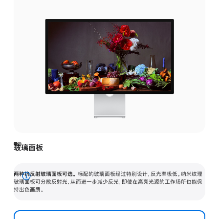
玻璃面板
两种抗反射玻璃面板可选。
标配的玻璃面板经过特别设计，反光率极低。纳米纹理
展
玻璃面板可分散反射光，从而进一步减少反光，即使在高亮光源的工作场所也能保
持出色画质。
开