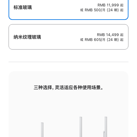
RMB 11,999
起
标准玻璃
或 RMB 500/月 (24 期) 起
RMB 14,499
起
纳米纹理玻璃
或 RMB 605/月 (24 期) 起
三种选择，灵活适应各种使用场景。
标