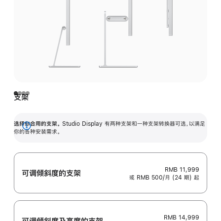
支架
选择你合用的支架。
Studio Display 有两种支架和一种支架转换器可选，以满足
展
你的各种安装需求。
开
RMB 11,999
可调倾斜度的支架
或 RMB 500/月 (24 期) 起
RMB 14,999
可调倾斜度及高‍度的支‍架