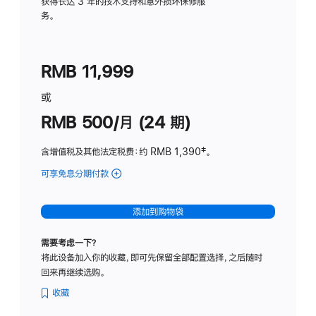
务
获得长达 3 年的技术支持和意外损坏保修服
务。
计
划
(适
RMB 11,999
用
于
或
Studio
RMB 500/月 (24 期)
Display
含增值税及其他法定税费
：约 RMB 1,390
脚
‡。
注
可享免息分期付款
(Studio
Display
-
添加到购物袋
标
准
需要考虑一下？
玻
将此设备加入你的收藏，即可先保留全部配置选择，之后随时
璃
回来再继续选购。
面
板
收藏
-