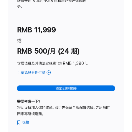
务
获得长达 3 年的技术支持和意外损坏保修服
务。
计
划
(适
RMB 11,999
用
于
或
Studio
RMB 500/月 (24 期)
Display
含增值税及其他法定税费
：约 RMB 1,390
脚
‡。
注
可享免息分期付款
(Studio
Display
-
添加到购物袋
标
准
需要考虑一下？
玻
将此设备加入你的收藏，即可先保留全部配置选择，之后随时
璃
回来再继续选购。
面
板
收藏
-