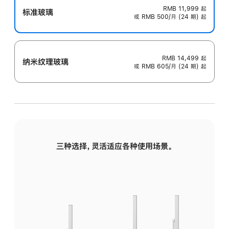
RMB 11,999
起
标准玻璃
或 RMB 500/月 (24 期) 起
RMB 14,499
起
纳米纹理玻璃
或 RMB 605/月 (24 期) 起
三种选择，灵活适应各种使用场景。
标