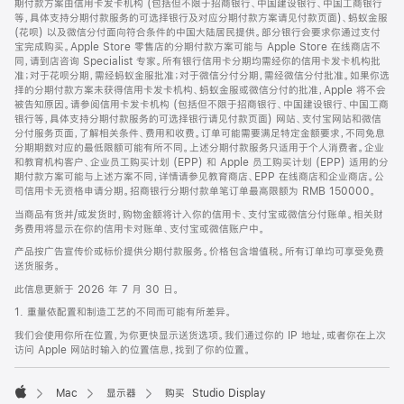
期付款方案由信用卡发卡机构 (包括但不限于招商银行、中国建设银行、中国工商银行
等，具体支持分期付款服务的可选择银行及对应分期付款方案请见付款页面)、蚂蚁金服
(花呗) 以及微信分付面向符合条件的中国大陆居民提供。部分银行会要求你通过支付
宝完成购买。Apple Store 零售店的分期付款方案可能与 Apple Store 在线商店不
同，请到店咨询 Specialist 专家。所有银行信用卡分期均需经你的信用卡发卡机构批
准；对于花呗分期，需经蚂蚁金服批准；对于微信分付分期，需经微信分付批准。如果你选
择的分期付款方案未获得信用卡发卡机构、蚂蚁金服或微信分付的批准，Apple 将不会
被告知原因。请参阅信用卡发卡机构 (包括但不限于招商银行、中国建设银行、中国工商
银行等，具体支持分期付款服务的可选择银行请见付款页面) 网站、支付宝网站和微信
分付服务页面，了解相关条件、费用和收费。订单可能需要满足特定金额要求，不同免息
分期期数对应的最低限额可能有所不同。上述分期付款服务只适用于个人消费者。企业
和教育机构客户、企业员工购买计划 (EPP) 和 Apple 员工购买计划 (EPP) 适用的分
期付款方案可能与上述方案不同，详情请参见教育商店、EPP 在线商店和企业商店。公
司信用卡无资格申请分期。招商银行分期付款单笔订单最高限额为 RMB 150000。
当商品有货并/或发货时，购物金额将计入你的信用卡、支付宝或微信分付账单。相关财
务费用将显示在你的信用卡对账单、支付宝或微信账户中。
产品按广告宣传价或标价提供分期付款服务。价格包含增值税。所有订单均可享受免费
送货服务。
此信息更新于 2026 年 7 月 30 日。
1. 重量依配置和制造工艺的不同而可能有所差异。
我们会使用你所在位置，为你更快显示送货选项。我们通过你的 IP 地址，或者你在上次
访问 Apple 网站时输入的位置信息，找到了你的位置。
Mac
显示器
购买 Studio Display