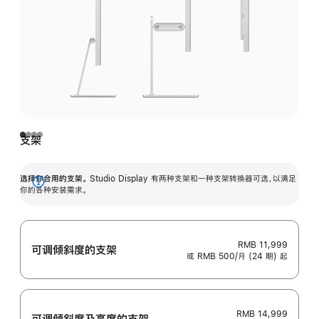
支架
选择你合用的支架。
Studio Display 有两种支架和一种支架转换器可选，以满足
展
你的各种安装需求。
开
RMB 11,999
可调倾斜度的支架
或 RMB 500/月 (24 期) 起
RMB 14,999
可调倾斜度及高‍度的支‍架