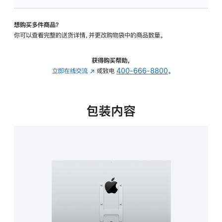
VESA
支
想购买多件商品？
架
你可以查看完整的送货详情，并更改购物袋中的商品数量。
转
换
器
获得购买帮助，
的
立即在线交流
(在
或致电
400-666-8800
。
分
新
期
窗
付
口
包装内容
款
中
选
打
项)
开)