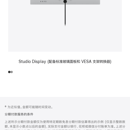
Studio Display (配备标准玻璃面板和 VESA 支架转换器)
网
脚
‡ 为近似值。金额可能随时间变动。
注
页
分期付款服务的条件
页
上述所示分期付款金额仅为使用特定期数免息分期付款估算得出的示例 (仅显示整数数
脚
额，未显示小数点以后的金额)，实际支付金额以银行、花呗或微信分付账单为准。上述分