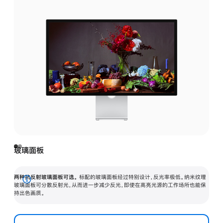
玻璃面板
两种抗反射玻璃面板可选。
标配的玻璃面板经过特别设计，反光率极低。纳米纹理
展
玻璃面板可分散反射光，从而进一步减少反光，即使在高亮光源的工作场所也能保
持出色画质。
开