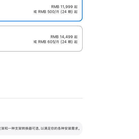
RMB 11,999
起
或 RMB 500/月 (24 期) 起
RMB 14,499
起
或 RMB 605/月 (24 期) 起
配可调倾斜度及高度的支架，额外增加 105
VESA 支架转换器
 有两种支架和一种支架转换器可选，以满足你的各种安装需求。
毫米的高度调节范围。
容的支架 (未随附)