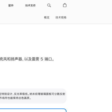
配件
技术支持
概览
技术规格
级麦克风和扬声器，以及雷雳 5 端口。
过特别设计，反光率极低。纳米纹理玻璃面板可分散反射
作场所也能保持出色画质。