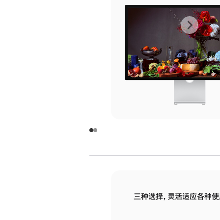
上
下
一
一
张
张
图
图
库
库
图
图
片
片
-
-
玻
玻
璃
璃
三种选择，灵活适应各种使
面
面
板
板