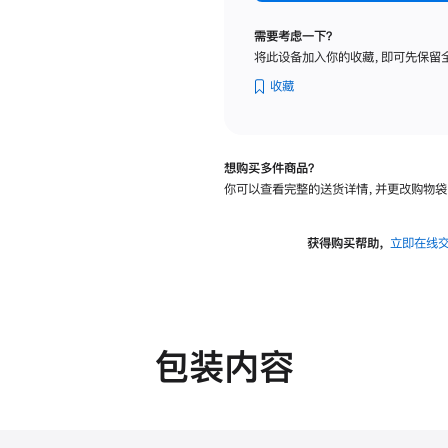
标
准
需要考虑一下？
玻
将此设备加入你的收藏，即可先保留
璃
面
收藏
板
-
VESA
想购买多件商品？
支
你可以查看完整的送货详情，并更改购物袋
架
转
换
获得购买帮助，
立即在线
器
的
分
期
付
包装内容
款
选
项)