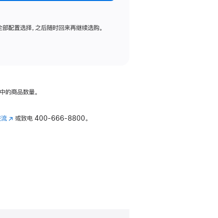
全部配置选择，之后随时回来再继续选购。
中的商品数量。
交流
(在
或致电
400-666-8800。
新
窗
口
中
打
开)