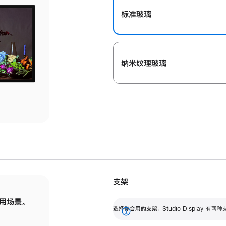
标准玻璃
纳米纹理玻璃
支架
用场景。
标配可调倾斜度的支架，提供 30 度的倾斜度
选
选择你合用的支架。
Studio Display
调节范围。
展