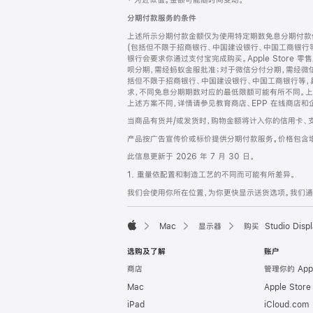
‡ 为近似值。金额可能随时间变动。
注
页
分期付款服务的条件
页
上述所示分期付款金额仅为使用特定期数免息分期付款估
脚
(包括但不限于招商银行、中国建设银行、中国工商银行
银行会要求你通过支付宝完成购买。Apple Store 零
呗分期，需经蚂蚁金服批准；对于微信分付分期，需经微信
括但不限于招商银行、中国建设银行、中国工商银行等，
求，不同免息分期期数对应的最低限额可能有所不同。上述分
上述方案不同，详情请参见教育商店、EPP 在线商店和
当商品有货并/或发货时，购物金额将计入你的信用卡、
产品按广告宣传价或标价提供分期付款服务。价格包含
此信息更新于 2026 年 7 月 30 日。
1. 重量依配置和制造工艺的不同而可能有所差异。
我们会使用你所在位置，为你更快显示送货选项。我们通过你
Mac
显示器
购买 Studio Displ
Apple
选购及了解
账户
商店
管理你的 App
Mac
Apple Stor
iPad
iCloud.com