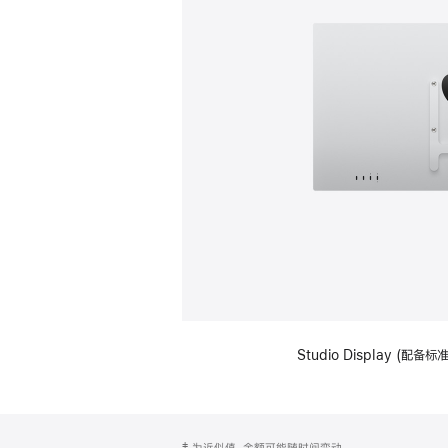
Studio Display (配
网
脚