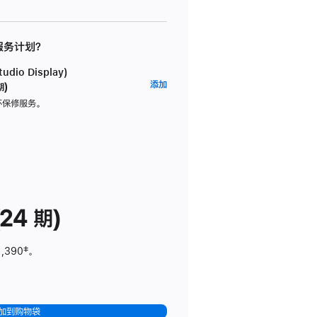
 服务计划？
dio Display)
AppleCare+
添加
期)
服
坏保修服务。
务
计
划
(适
用
于
24 期)
Studio
Display)
1,390
脚
‡。
注
加到购物袋