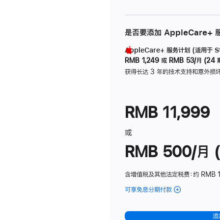
是否要添加 AppleCare+
AppleCare+ 服务计划 (适用于 Stu
RMB 1,249
或
RMB 53/月 (24 
获得长达 3 年的技术支持和意外损
RMB 11,999
或
RMB 500/月 (
含增值税及其他法定税费
：约 RMB 
可享免息分期付款
(Studio
Display
-
添