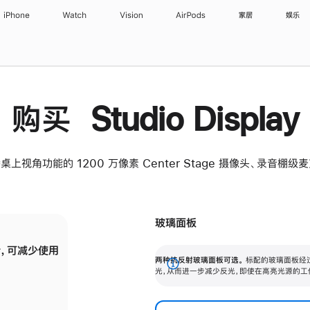
iPhone
Watch
Vision
AirPods
家居
娱乐
购买 Studio Display
桌上视角功能的 1200 万像素 Center Stage 摄像头、录音棚
玻璃面板
，可减少使用
纳米纹理玻璃面板可进一步减少反光，即使在
两种抗反射玻璃面板可选。
标配的玻璃面板经
。
有高亮光源的场所使用，也能保持出色画质。
展
光，从而进一步减少反光，即使在高亮光源的工
开