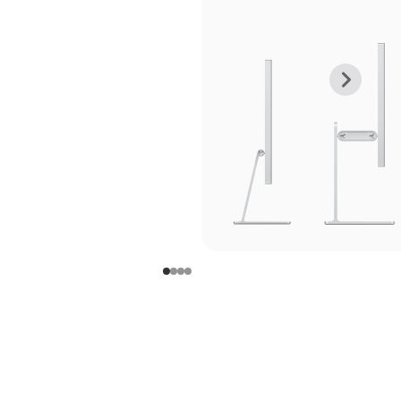
上
下
一
一
张
张
图
图
库
库
图
图
片
片
-
-
支
支
架
架