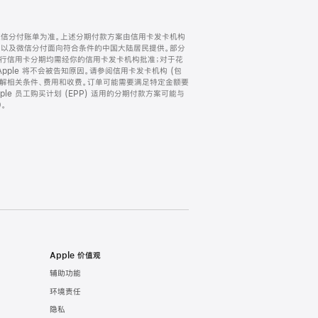
微信分付账单为准。上述分期付款方案由信用卡发卡机构
) 以及微信分付面向符合条件的中国大陆居民提供。部分
家。所有银行信用卡分期均需经你的信用卡发卡机构批准；对于花
ple 将不会被告知原因。请参阅信用卡发卡机构 (包
了解相关条件、费用和收费。订单可能需要满足特定金额要
e 员工购买计划 (EPP) 适用的分期付款方案可能与
。
Apple 价值观
辅助功能
环境责任
隐私