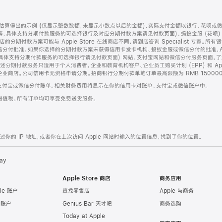
算得出的示例 (仅显示整数数额，未显示小数点以后的金额)，实际支付金额以银行、花呗或
等，具体支持分期付款服务的可选择银行及对应分期付款方案请见付款页面)、蚂蚁金服 (花呗
售店的分期付款方案可能与 Apple Store 在线商店不同，请到店咨询 Specialist 专
分付批准。如果你选择的分期付款方案未获得信用卡发卡机构、蚂蚁金服或微信分付的批准，Ap
具体支持分期付款服务的可选择银行请见付款页面) 网站、支付宝网站和微信分付服务页面，
期付款服务只适用于个人消费者。企业和教育机构客户、企业员工购买计划 (EPP) 和 Appl
企业商店。公司信用卡无资格申请分期。招商银行分期付款单笔订单最高限额为 RMB 150000
支付宝或微信分付账单。相关财务费用将显示在你的信用卡对账单、支付宝或微信账户中。
增值税。所有订单均可享受免费送货服务。
的 IP 地址，或者你在上次访问 Apple 网站时输入的位置信息，找到了你的位置。
ay
Apple Store 商店
商务应用
le 账户
查找零售店
Apple 与商务
e 账户
Genius Bar 天才吧
商务选购
Today at Apple