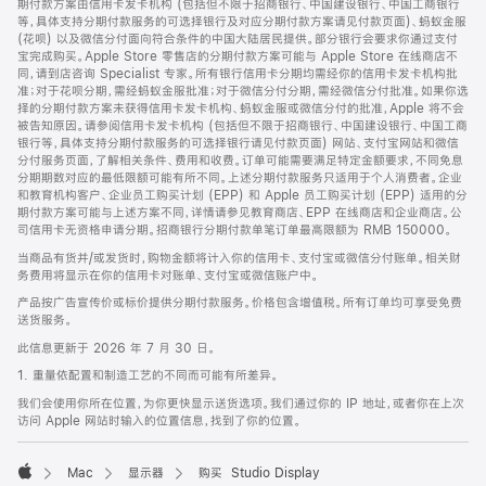
期付款方案由信用卡发卡机构 (包括但不限于招商银行、中国建设银行、中国工商银行
等，具体支持分期付款服务的可选择银行及对应分期付款方案请见付款页面)、蚂蚁金服
(花呗) 以及微信分付面向符合条件的中国大陆居民提供。部分银行会要求你通过支付
宝完成购买。Apple Store 零售店的分期付款方案可能与 Apple Store 在线商店不
同，请到店咨询 Specialist 专家。所有银行信用卡分期均需经你的信用卡发卡机构批
准；对于花呗分期，需经蚂蚁金服批准；对于微信分付分期，需经微信分付批准。如果你选
择的分期付款方案未获得信用卡发卡机构、蚂蚁金服或微信分付的批准，Apple 将不会
被告知原因。请参阅信用卡发卡机构 (包括但不限于招商银行、中国建设银行、中国工商
银行等，具体支持分期付款服务的可选择银行请见付款页面) 网站、支付宝网站和微信
分付服务页面，了解相关条件、费用和收费。订单可能需要满足特定金额要求，不同免息
分期期数对应的最低限额可能有所不同。上述分期付款服务只适用于个人消费者。企业
和教育机构客户、企业员工购买计划 (EPP) 和 Apple 员工购买计划 (EPP) 适用的分
期付款方案可能与上述方案不同，详情请参见教育商店、EPP 在线商店和企业商店。公
司信用卡无资格申请分期。招商银行分期付款单笔订单最高限额为 RMB 150000。
当商品有货并/或发货时，购物金额将计入你的信用卡、支付宝或微信分付账单。相关财
务费用将显示在你的信用卡对账单、支付宝或微信账户中。
产品按广告宣传价或标价提供分期付款服务。价格包含增值税。所有订单均可享受免费
送货服务。
此信息更新于 2026 年 7 月 30 日。
1. 重量依配置和制造工艺的不同而可能有所差异。
我们会使用你所在位置，为你更快显示送货选项。我们通过你的 IP 地址，或者你在上次
访问 Apple 网站时输入的位置信息，找到了你的位置。
Mac
显示器
购买 Studio Display