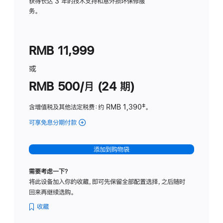
务
获得长达 3 年的技术支持和意外损坏保修服
务。
计
划
(适
RMB 11,999
用
于
或
Studio
RMB 500/月 (24 期)
Display
含增值税及其他法定税费
：约 RMB 1,390
脚
‡。
注
可享免息分期付款
(Studio
Display
-
添加到购物袋
标
准
需要考虑一下？
玻
将此设备加入你的收藏，即可先保留全部配置选择，之后随时
璃
回来再继续选购。
面
板
收藏
-