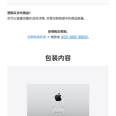
VESA
支
想购买多件商品？
架
你可以查看完整的送货详情，并更改购物袋中的商品数量。
转
换
器
获得购买帮助，
的
立即在线交流
(在
或致电
400-666-8800
。
分
新
期
窗
付
口
包装内容
款
中
选
打
项)
开)