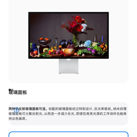
玻璃面板
两种抗反射玻璃面板可选。
标配的玻璃面板经过特别设计，反光率极低。纳米纹理
展
玻璃面板可分散反射光，从而进一步减少反光，即使在高亮光源的工作场所也能保
持出色画质。
开