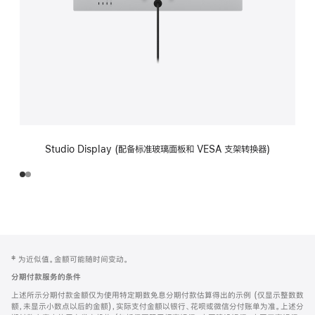
Studio Display (配备标准玻璃面板和 VESA 支架转换器)
网
脚
‡ 为近似值。金额可能随时间变动。
注
页
分期付款服务的条件
页
上述所示分期付款金额仅为使用特定期数免息分期付款估算得出的示例 (仅显示整数数
脚
额，未显示小数点以后的金额)，实际支付金额以银行、花呗或微信分付账单为准。上述分