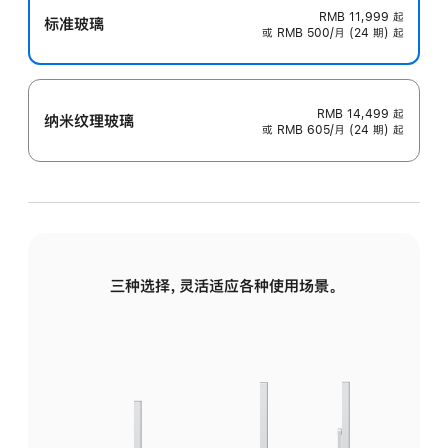
RMB 11,999
起
标准玻璃
或 RMB 500/月 (24 期) 起
RMB 14,499
起
纳米纹理玻璃
或 RMB 605/月 (24 期) 起
三种选择，灵活适应各种使用场景。
标