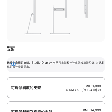
支架
选择你合用的支架。
Studio Display 有两种支架和一种支架转换器可选，以满足
展
你的各种安装需求。
开
RMB 11,999
可调倾斜度的支架
或 RMB 500/月 (24 期) 起
RMB 14,999
可调倾斜度及高‍度的支‍架