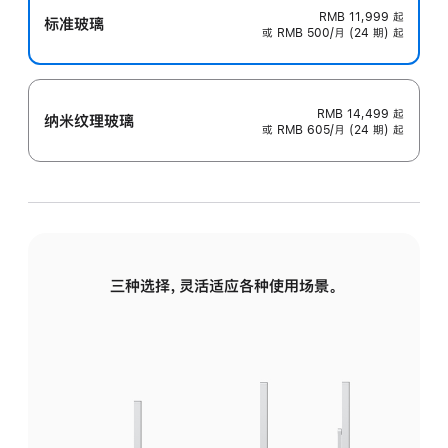
RMB 11,999
起
标准玻璃
或 RMB 500/月 (24 期) 起
RMB 14,499
起
纳米纹理玻璃
或 RMB 605/月 (24 期) 起
三种选择，灵活适应各种使用场景。
标