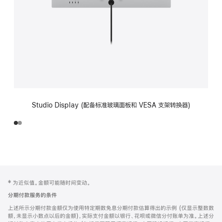
Studio Display (配备标准玻璃面板和 VESA 支架转换器)
网
脚
‡ 为近似值。金额可能随时间变动。
注
页
分期付款服务的条件
页
上述所示分期付款金额仅为使用特定期数免息分期付款估算得出的示例 (仅显示整数数
脚
额，未显示小数点以后的金额)，实际支付金额以银行、花呗或微信分付账单为准。上述分