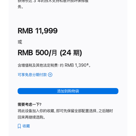
务
获得长达 3 年的技术支持和意外损坏保修服
务。
计
划
(适
RMB 11,999
用
于
或
Studio
RMB 500/月 (24 期)
Display
含增值税及其他法定税费
：约 RMB 1,390
脚
‡。
注
可享免息分期付款
(Studio
Display
-
添加到购物袋
标
准
需要考虑一下？
玻
将此设备加入你的收藏，即可先保留全部配置选择，之后随时
璃
回来再继续选购。
面
板
收藏
-