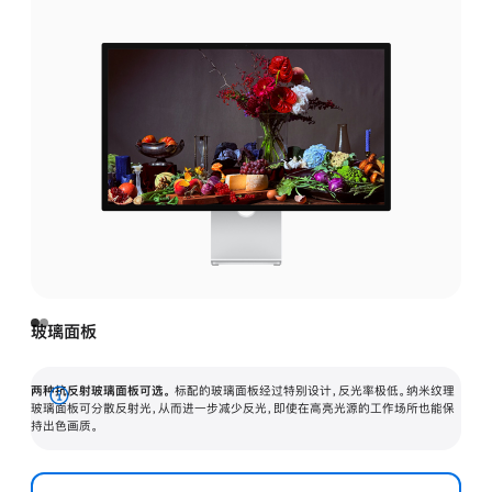
玻璃面板
两种抗反射玻璃面板可选。
标配的玻璃面板经过特别设计，反光率极低。纳米纹理
展
玻璃面板可分散反射光，从而进一步减少反光，即使在高亮光源的工作场所也能保
持出色画质。
开