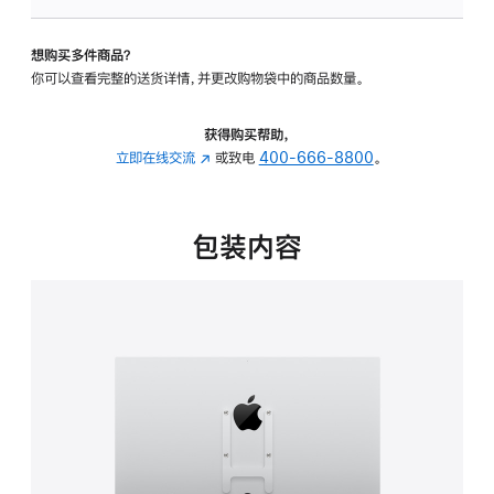
VESA
支
想购买多件商品？
架
你可以查看完整的送货详情，并更改购物袋中的商品数量。
转
换
器
获得购买帮助，
的
立即在线交流
(在
或致电
400-666-8800
。
分
新
期
窗
付
口
包装内容
款
中
选
打
项)
开)