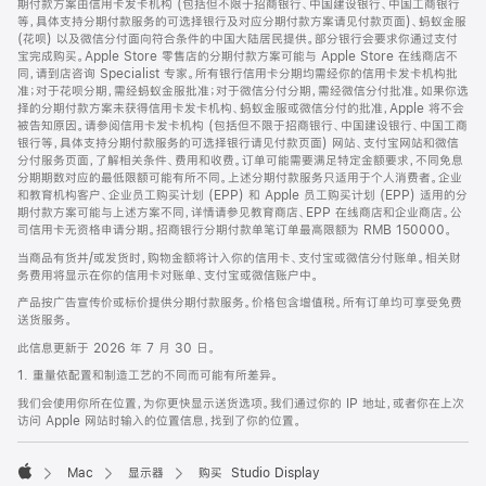
期付款方案由信用卡发卡机构 (包括但不限于招商银行、中国建设银行、中国工商银行
等，具体支持分期付款服务的可选择银行及对应分期付款方案请见付款页面)、蚂蚁金服
(花呗) 以及微信分付面向符合条件的中国大陆居民提供。部分银行会要求你通过支付
宝完成购买。Apple Store 零售店的分期付款方案可能与 Apple Store 在线商店不
同，请到店咨询 Specialist 专家。所有银行信用卡分期均需经你的信用卡发卡机构批
准；对于花呗分期，需经蚂蚁金服批准；对于微信分付分期，需经微信分付批准。如果你选
择的分期付款方案未获得信用卡发卡机构、蚂蚁金服或微信分付的批准，Apple 将不会
被告知原因。请参阅信用卡发卡机构 (包括但不限于招商银行、中国建设银行、中国工商
银行等，具体支持分期付款服务的可选择银行请见付款页面) 网站、支付宝网站和微信
分付服务页面，了解相关条件、费用和收费。订单可能需要满足特定金额要求，不同免息
分期期数对应的最低限额可能有所不同。上述分期付款服务只适用于个人消费者。企业
和教育机构客户、企业员工购买计划 (EPP) 和 Apple 员工购买计划 (EPP) 适用的分
期付款方案可能与上述方案不同，详情请参见教育商店、EPP 在线商店和企业商店。公
司信用卡无资格申请分期。招商银行分期付款单笔订单最高限额为 RMB 150000。
当商品有货并/或发货时，购物金额将计入你的信用卡、支付宝或微信分付账单。相关财
务费用将显示在你的信用卡对账单、支付宝或微信账户中。
产品按广告宣传价或标价提供分期付款服务。价格包含增值税。所有订单均可享受免费
送货服务。
此信息更新于 2026 年 7 月 30 日。
1. 重量依配置和制造工艺的不同而可能有所差异。
我们会使用你所在位置，为你更快显示送货选项。我们通过你的 IP 地址，或者你在上次
访问 Apple 网站时输入的位置信息，找到了你的位置。
Mac
显示器
购买 Studio Display