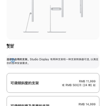
支架
选择你合用的支架。
Studio Display 有两种支架和一种支架转换器可选，以满足
展
你的各种安装需求。
开
RMB 11,999
可调倾斜度的支架
或 RMB 500/月 (24 期) 起
RMB 14,999
可调倾斜度及高‍度的支‍架