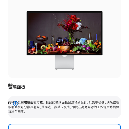
玻璃面板
两种抗反射玻璃面板可选。
标配的玻璃面板经过特别设计，反光率极低。纳米纹理
展
玻璃面板可分散反射光，从而进一步减少反光，即使在高亮光源的工作场所也能保
持出色画质。
开