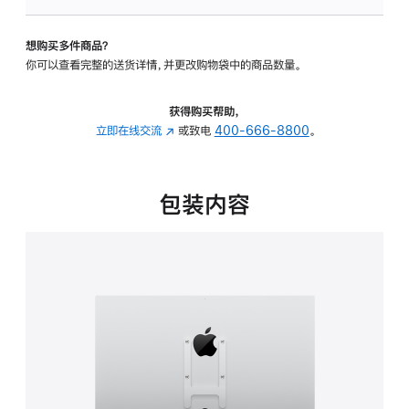
VESA
支
想购买多件商品？
架
你可以查看完整的送货详情，并更改购物袋中的商品数量。
转
换
器
获得购买帮助，
的
立即在线交流
(在
或致电
400-666-8800
。
分
新
期
窗
付
口
包装内容
款
中
选
打
项)
开)