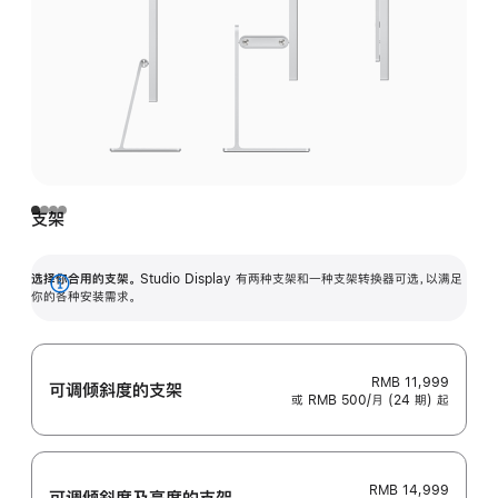
支架
选择你合用的支架。
Studio Display 有两种支架和一种支架转换器可选，以满足
展
你的各种安装需求。
开
RMB 11,999
可调倾斜度的支架
或 RMB 500/月 (24 期) 起
RMB 14,999
可调倾斜度及高‍度的支‍架