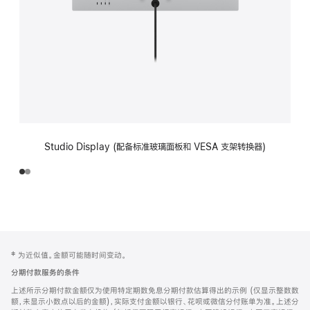
Studio Display (配备标准玻璃面板和 VESA 支架转换器)
网
脚
‡ 为近似值。金额可能随时间变动。
注
页
分期付款服务的条件
页
上述所示分期付款金额仅为使用特定期数免息分期付款估算得出的示例 (仅显示整数数
脚
额，未显示小数点以后的金额)，实际支付金额以银行、花呗或微信分付账单为准。上述分