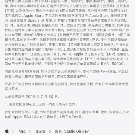
期付款方案由信用卡发卡机构 (包括但不限于招商银行、中国建设银行、中国工商银行
等，具体支持分期付款服务的可选择银行及对应分期付款方案请见付款页面)、蚂蚁金服
(花呗) 以及微信分付面向符合条件的中国大陆居民提供。部分银行会要求你通过支付
宝完成购买。Apple Store 零售店的分期付款方案可能与 Apple Store 在线商店不
同，请到店咨询 Specialist 专家。所有银行信用卡分期均需经你的信用卡发卡机构批
准；对于花呗分期，需经蚂蚁金服批准；对于微信分付分期，需经微信分付批准。如果你选
择的分期付款方案未获得信用卡发卡机构、蚂蚁金服或微信分付的批准，Apple 将不会
被告知原因。请参阅信用卡发卡机构 (包括但不限于招商银行、中国建设银行、中国工商
银行等，具体支持分期付款服务的可选择银行请见付款页面) 网站、支付宝网站和微信
分付服务页面，了解相关条件、费用和收费。订单可能需要满足特定金额要求，不同免息
分期期数对应的最低限额可能有所不同。上述分期付款服务只适用于个人消费者。企业
和教育机构客户、企业员工购买计划 (EPP) 和 Apple 员工购买计划 (EPP) 适用的分
期付款方案可能与上述方案不同，详情请参见教育商店、EPP 在线商店和企业商店。公
司信用卡无资格申请分期。招商银行分期付款单笔订单最高限额为 RMB 150000。
当商品有货并/或发货时，购物金额将计入你的信用卡、支付宝或微信分付账单。相关财
务费用将显示在你的信用卡对账单、支付宝或微信账户中。
产品按广告宣传价或标价提供分期付款服务。价格包含增值税。所有订单均可享受免费
送货服务。
此信息更新于 2026 年 7 月 30 日。
1. 重量依配置和制造工艺的不同而可能有所差异。
我们会使用你所在位置，为你更快显示送货选项。我们通过你的 IP 地址，或者你在上次
访问 Apple 网站时输入的位置信息，找到了你的位置。
Mac
显示器
购买 Studio Display