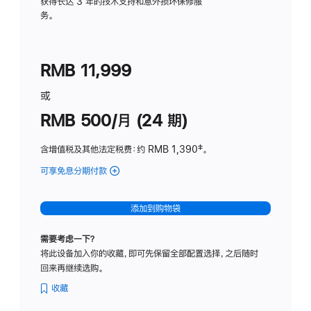
务
获得长达 3 年的技术支持和意外损坏保修服
务。
计
划
(适
RMB 11,999
用
于
或
Studio
RMB 500/月 (24 期)
Display
含增值税及其他法定税费
：约 RMB 1,390
脚
‡。
注
可享免息分期付款
(Studio
Display
-
添加到购物袋
标
准
需要考虑一下？
玻
将此设备加入你的收藏，即可先保留全部配置选择，之后随时
璃
回来再继续选购。
面
板
收藏
-