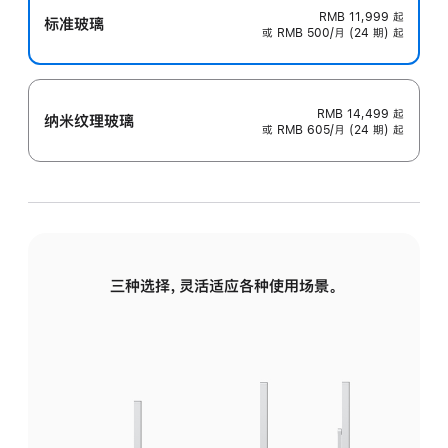
RMB 11,999
起
标准玻璃
或 RMB 500/月 (24 期) 起
RMB 14,499
起
纳米纹理玻璃
或 RMB 605/月 (24 期) 起
三种选择，灵活适应各种使用场景。
标