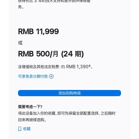
务
获得长达 3 年的技术支持和意外损坏保修服
务。
计
划
(适
RMB 11,999
用
于
或
Studio
RMB 500/月 (24 期)
Display
含增值税及其他法定税费
：约 RMB 1,390
脚
‡。
注
可享免息分期付款
(Studio
Display
-
添加到购物袋
标
准
需要考虑一下？
玻
将此设备加入你的收藏，即可先保留全部配置选择，之后随时
璃
回来再继续选购。
面
板
收藏
-