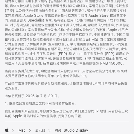
期付款方案由信用卡发卡机构 (包括但不限于招商银行、中国建设银行、中国工商银行
等，具体支持分期付款服务的可选择银行及对应分期付款方案请见付款页面)、蚂蚁金服
(花呗) 以及微信分付面向符合条件的中国大陆居民提供。部分银行会要求你通过支付
宝完成购买。Apple Store 零售店的分期付款方案可能与 Apple Store 在线商店不
同，请到店咨询 Specialist 专家。所有银行信用卡分期均需经你的信用卡发卡机构批
准；对于花呗分期，需经蚂蚁金服批准；对于微信分付分期，需经微信分付批准。如果你选
择的分期付款方案未获得信用卡发卡机构、蚂蚁金服或微信分付的批准，Apple 将不会
被告知原因。请参阅信用卡发卡机构 (包括但不限于招商银行、中国建设银行、中国工商
银行等，具体支持分期付款服务的可选择银行请见付款页面) 网站、支付宝网站和微信
分付服务页面，了解相关条件、费用和收费。订单可能需要满足特定金额要求，不同免息
分期期数对应的最低限额可能有所不同。上述分期付款服务只适用于个人消费者。企业
和教育机构客户、企业员工购买计划 (EPP) 和 Apple 员工购买计划 (EPP) 适用的分
期付款方案可能与上述方案不同，详情请参见教育商店、EPP 在线商店和企业商店。公
司信用卡无资格申请分期。招商银行分期付款单笔订单最高限额为 RMB 150000。
当商品有货并/或发货时，购物金额将计入你的信用卡、支付宝或微信分付账单。相关财
务费用将显示在你的信用卡对账单、支付宝或微信账户中。
产品按广告宣传价或标价提供分期付款服务。价格包含增值税。所有订单均可享受免费
送货服务。
此信息更新于 2026 年 7 月 30 日。
1. 重量依配置和制造工艺的不同而可能有所差异。
我们会使用你所在位置，为你更快显示送货选项。我们通过你的 IP 地址，或者你在上次
访问 Apple 网站时输入的位置信息，找到了你的位置。
Mac
显示器
购买 Studio Display