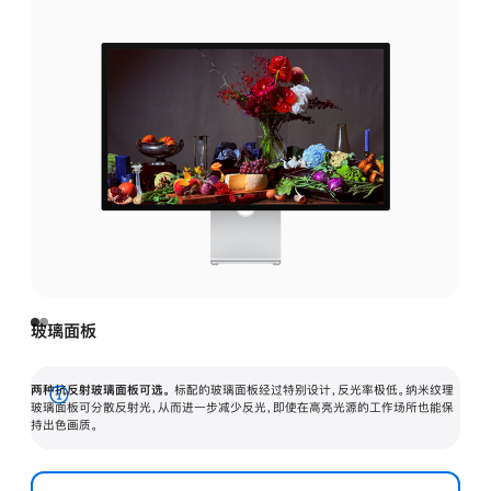
玻璃面板
两种抗反射玻璃面板可选。
标配的玻璃面板经过特别设计，反光率极低。纳米纹理
展
玻璃面板可分散反射光，从而进一步减少反光，即使在高亮光源的工作场所也能保
持出色画质。
开