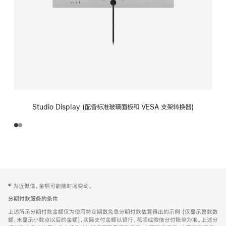
Studio Display (配备标准玻璃面板和 VESA 支架转换器)
网
脚
‡ 为近似值。金额可能随时间变动。
注
页
分期付款服务的条件
页
上述所示分期付款金额仅为使用特定期数免息分期付款估算得出的示例 (仅显示整数数
脚
额，未显示小数点以后的金额)，实际支付金额以银行、花呗或微信分付账单为准。上述分