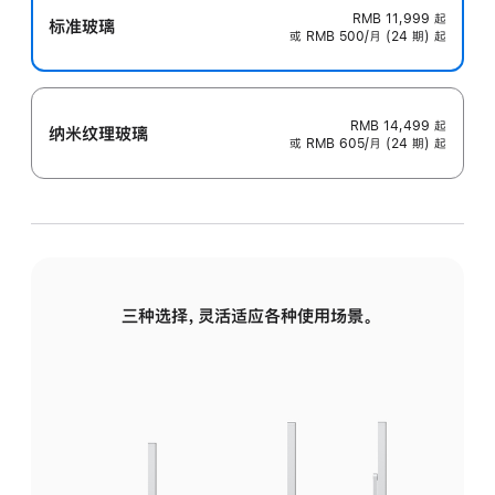
RMB 11,999
起
标准玻璃
或 RMB 500/月 (24 期) 起
RMB 14,499
起
纳米纹理玻璃
或 RMB 605/月 (24 期) 起
三种选择，灵活适应各种使用场景。
标