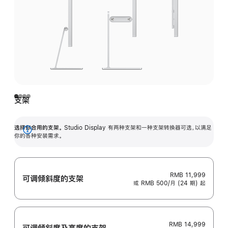
支架
选择你合用的支架。
Studio Display 有两种支架和一种支架转换器可选，以满足
展
你的各种安装需求。
开
RMB 11,999
可调倾斜度的支架
或 RMB 500/月 (24 期) 起
RMB 14,999
可调倾斜度及高‍度的支‍架