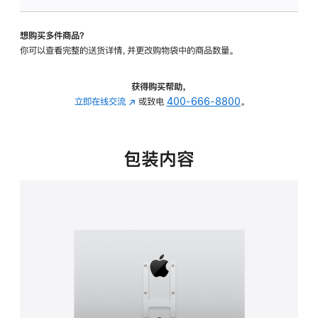
VESA
支
想购买多件商品？
架
你可以查看完整的送货详情，并更改购物袋中的商品数量。
转
换
器
获得购买帮助，
的
立即在线交流
(在
或致电
400-666-8800
。
分
新
期
窗
付
口
包装内容
款
中
选
打
项)
开)