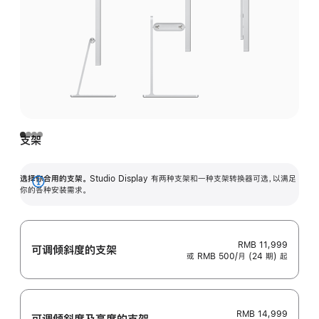
支架
选择你合用的支架。
Studio Display 有两种支架和一种支架转换器可选，以满足
展
你的各种安装需求。
开
RMB 11,999
可调倾斜度的支架
或 RMB 500/月 (24 期) 起
RMB 14,999
可调倾斜度及高‍度的支‍架