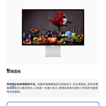
玻璃面板
两种抗反射玻璃面板可选。
标配的玻璃面板经过特别设计，反光率极低。纳米纹理
展
玻璃面板可分散反射光，从而进一步减少反光，即使在高亮光源的工作场所也能保
持出色画质。
开