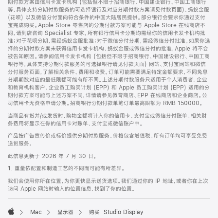
期付款方案由信用卡发卡机构 (包括但不限于招商银行、中国建设银行、中国工商银行
等，具体支持分期付款服务的可选择银行及对应分期付款方案请见付款页面)、蚂蚁金服
(花呗) 以及微信分付面向符合条件的中国大陆居民提供。部分银行会要求你通过支付
宝完成购买。Apple Store 零售店的分期付款方案可能与 Apple Store 在线商店不
同，请到店咨询 Specialist 专家。所有银行信用卡分期均需经你的信用卡发卡机构批
准；对于花呗分期，需经蚂蚁金服批准；对于微信分付分期，需经微信分付批准。如果你选
择的分期付款方案未获得信用卡发卡机构、蚂蚁金服或微信分付的批准，Apple 将不会
被告知原因。请参阅信用卡发卡机构 (包括但不限于招商银行、中国建设银行、中国工商
银行等，具体支持分期付款服务的可选择银行请见付款页面) 网站、支付宝网站和微信
分付服务页面，了解相关条件、费用和收费。订单可能需要满足特定金额要求，不同免息
分期期数对应的最低限额可能有所不同。上述分期付款服务只适用于个人消费者。企业
和教育机构客户、企业员工购买计划 (EPP) 和 Apple 员工购买计划 (EPP) 适用的分
期付款方案可能与上述方案不同，详情请参见教育商店、EPP 在线商店和企业商店。公
司信用卡无资格申请分期。招商银行分期付款单笔订单最高限额为 RMB 150000。
当商品有货并/或发货时，购物金额将计入你的信用卡、支付宝或微信分付账单。相关财
务费用将显示在你的信用卡对账单、支付宝或微信账户中。
产品按广告宣传价或标价提供分期付款服务。价格包含增值税。所有订单均可享受免费
送货服务。
此信息更新于 2026 年 7 月 30 日。
1. 重量依配置和制造工艺的不同而可能有所差异。
我们会使用你所在位置，为你更快显示送货选项。我们通过你的 IP 地址，或者你在上次
访问 Apple 网站时输入的位置信息，找到了你的位置。
Mac
显示器
购买 Studio Display