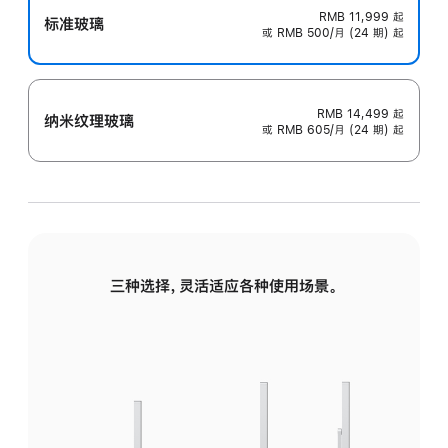
RMB 11,999
起
标准玻璃
或 RMB 500/月 (24 期) 起
RMB 14,499
起
纳米纹理玻璃
或 RMB 605/月 (24 期) 起
三种选择，灵活适应各种使用场景。
标