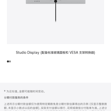
Studio Display (配备标准玻璃面板和 VESA 支架转换器)
网
脚
‡ 为近似值。金额可能随时间变动。
注
页
分期付款服务的条件
页
上述所示分期付款金额仅为使用特定期数免息分期付款估算得出的示例 (仅显示整数数
脚
额，未显示小数点以后的金额)，实际支付金额以银行、花呗或微信分付账单为准。上述分