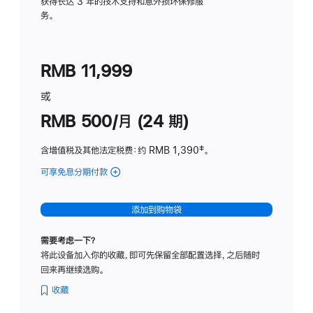
务
获得长达 3 年的技术支持和意外损坏保修服
务。
计
划
(适
RMB 11,999
用
于
或
Studio
RMB 500/月 (24 期)
Display
含增值税及其他法定税费
：约 RMB 1,390
脚
‡。
注
可享免息分期付款
(Studio
Display
-
添加到购物袋
标
准
需要考虑一下？
玻
将此设备加入你的收藏，即可先保留全部配置选择，之后随时
璃
回来再继续选购。
面
板
收藏
-