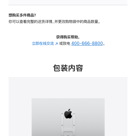
VESA
支
想购买多件商品？
架
你可以查看完整的送货详情，并更改购物袋中的商品数量。
转
换
器
获得购买帮助，
的
立即在线交流
(在
或致电
400-666-8800
。
分
新
期
窗
付
口
包装内容
款
中
选
打
项)
开)