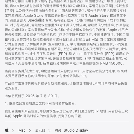
期付款方案由信用卡发卡机构 (包括但不限于招商银行、中国建设银行、中国工商银行
等，具体支持分期付款服务的可选择银行及对应分期付款方案请见付款页面)、蚂蚁金服
(花呗) 以及微信分付面向符合条件的中国大陆居民提供。部分银行会要求你通过支付
宝完成购买。Apple Store 零售店的分期付款方案可能与 Apple Store 在线商店不
同，请到店咨询 Specialist 专家。所有银行信用卡分期均需经你的信用卡发卡机构批
准；对于花呗分期，需经蚂蚁金服批准；对于微信分付分期，需经微信分付批准。如果你选
择的分期付款方案未获得信用卡发卡机构、蚂蚁金服或微信分付的批准，Apple 将不会
被告知原因。请参阅信用卡发卡机构 (包括但不限于招商银行、中国建设银行、中国工商
银行等，具体支持分期付款服务的可选择银行请见付款页面) 网站、支付宝网站和微信
分付服务页面，了解相关条件、费用和收费。订单可能需要满足特定金额要求，不同免息
分期期数对应的最低限额可能有所不同。上述分期付款服务只适用于个人消费者。企业
和教育机构客户、企业员工购买计划 (EPP) 和 Apple 员工购买计划 (EPP) 适用的分
期付款方案可能与上述方案不同，详情请参见教育商店、EPP 在线商店和企业商店。公
司信用卡无资格申请分期。招商银行分期付款单笔订单最高限额为 RMB 150000。
当商品有货并/或发货时，购物金额将计入你的信用卡、支付宝或微信分付账单。相关财
务费用将显示在你的信用卡对账单、支付宝或微信账户中。
产品按广告宣传价或标价提供分期付款服务。价格包含增值税。所有订单均可享受免费
送货服务。
此信息更新于 2026 年 7 月 30 日。
1. 重量依配置和制造工艺的不同而可能有所差异。
我们会使用你所在位置，为你更快显示送货选项。我们通过你的 IP 地址，或者你在上次
访问 Apple 网站时输入的位置信息，找到了你的位置。
Mac
显示器
购买 Studio Display