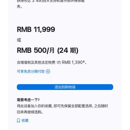
务
获得长达 3 年的技术支持和意外损坏保修服
务。
计
划
(适
RMB 11,999
用
于
或
Studio
RMB 500/月 (24 期)
Display
含增值税及其他法定税费
：约 RMB 1,390
脚
‡。
注
可享免息分期付款
(Studio
Display
-
添加到购物袋
标
准
需要考虑一下？
玻
将此设备加入你的收藏，即可先保留全部配置选择，之后随时
璃
回来再继续选购。
面
板
收藏
-