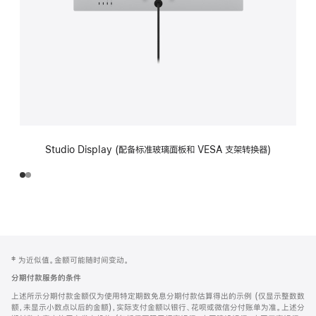
Studio Display (配备标准玻璃面板和 VESA 支架转换器)
网
脚
‡ 为近似值。金额可能随时间变动。
注
页
分期付款服务的条件
页
上述所示分期付款金额仅为使用特定期数免息分期付款估算得出的示例 (仅显示整数数
脚
额，未显示小数点以后的金额)，实际支付金额以银行、花呗或微信分付账单为准。上述分