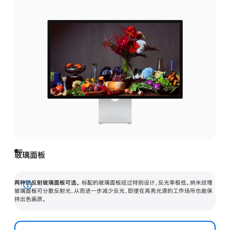
玻璃面板
两种抗反射玻璃面板可选。
标配的玻璃面板经过特别设计，反光率极低。纳米纹理
展
玻璃面板可分散反射光，从而进一步减少反光，即使在高亮光源的工作场所也能保
持出色画质。
开