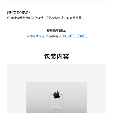
VESA
支
想购买多件商品？
架
你可以查看完整的送货详情，并更改购物袋中的商品数量。
转
换
器
获得购买帮助，
的
立即在线交流
(在
或致电
400-666-8800
。
分
新
期
窗
付
口
包装内容
款
中
选
打
项)
开)