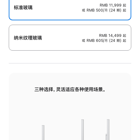
RMB 11,999
起
标准玻璃
或 RMB 500/月 (24 期) 起
RMB 14,499
起
纳米纹理玻璃
或 RMB 605/月 (24 期) 起
三种选择，灵活适应各种使用场景。
标