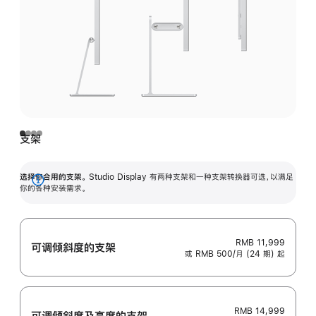
支架
选择你合用的支架。
Studio Display 有两种支架和一种支架转换器可选，以满足
展
你的各种安装需求。
开
RMB 11,999
可调倾斜度的支架
或 RMB 500/月 (24 期) 起
RMB 14,999
可调倾斜度及高‍度的支‍架