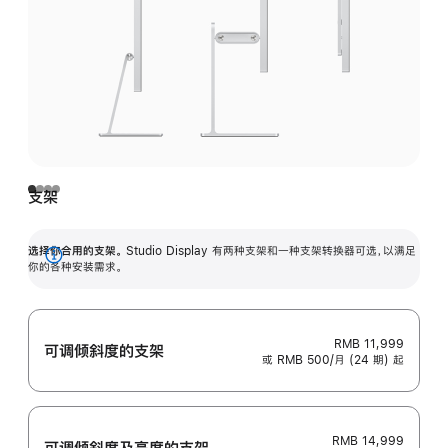
支架
选择你合用的支架。
Studio Display 有两种支架和一种支架转换器可选，以满足
展
你的各种安装需求。
开
RMB 11,999
可调倾斜度的支架
或 RMB 500/月 (24 期) 起
RMB 14,999
可调倾斜度及高‍度的支‍架