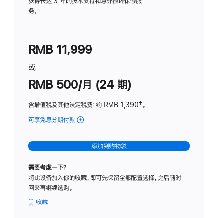
务
获得长达 3 年的技术支持和意外损坏保修服
务。
计
划
(适
RMB 11,999
用
于
或
Studio
RMB 500/月 (24 期)
Display
含增值税及其他法定税费
：约 RMB 1,390
脚
‡。
注
可享免息分期付款
(Studio
Display
-
添加到购物袋
标
准
需要考虑一下？
玻
将此设备加入你的收藏，即可先保留全部配置选择，之后随时
璃
回来再继续选购。
面
板
收藏
-