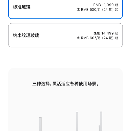
RMB 11,999
起
标准玻璃
或 RMB 500/月 (24 期) 起
RMB 14,499
起
纳米纹理玻璃
或 RMB 605/月 (24 期) 起
三种选择，灵活适应各种使用场景。
标