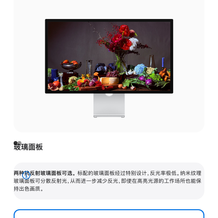
玻璃面板
两种抗反射玻璃面板可选。
标配的玻璃面板经过特别设计，反光率极低。纳米纹理
展
玻璃面板可分散反射光，从而进一步减少反光，即使在高亮光源的工作场所也能保
持出色画质。
开