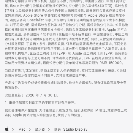
期付款方案由信用卡发卡机构 (包括但不限于招商银行、中国建设银行、中国工商银行
等，具体支持分期付款服务的可选择银行及对应分期付款方案请见付款页面)、蚂蚁金服
(花呗) 以及微信分付面向符合条件的中国大陆居民提供。部分银行会要求你通过支付
宝完成购买。Apple Store 零售店的分期付款方案可能与 Apple Store 在线商店不
同，请到店咨询 Specialist 专家。所有银行信用卡分期均需经你的信用卡发卡机构批
准；对于花呗分期，需经蚂蚁金服批准；对于微信分付分期，需经微信分付批准。如果你选
择的分期付款方案未获得信用卡发卡机构、蚂蚁金服或微信分付的批准，Apple 将不会
被告知原因。请参阅信用卡发卡机构 (包括但不限于招商银行、中国建设银行、中国工商
银行等，具体支持分期付款服务的可选择银行请见付款页面) 网站、支付宝网站和微信
分付服务页面，了解相关条件、费用和收费。订单可能需要满足特定金额要求，不同免息
分期期数对应的最低限额可能有所不同。上述分期付款服务只适用于个人消费者。企业
和教育机构客户、企业员工购买计划 (EPP) 和 Apple 员工购买计划 (EPP) 适用的分
期付款方案可能与上述方案不同，详情请参见教育商店、EPP 在线商店和企业商店。公
司信用卡无资格申请分期。招商银行分期付款单笔订单最高限额为 RMB 150000。
当商品有货并/或发货时，购物金额将计入你的信用卡、支付宝或微信分付账单。相关财
务费用将显示在你的信用卡对账单、支付宝或微信账户中。
产品按广告宣传价或标价提供分期付款服务。价格包含增值税。所有订单均可享受免费
送货服务。
此信息更新于 2026 年 7 月 30 日。
1. 重量依配置和制造工艺的不同而可能有所差异。
我们会使用你所在位置，为你更快显示送货选项。我们通过你的 IP 地址，或者你在上次
访问 Apple 网站时输入的位置信息，找到了你的位置。
Mac
显示器
购买 Studio Display