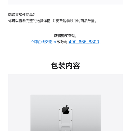
VESA
支
想购买多件商品？
架
你可以查看完整的送货详情，并更改购物袋中的商品数量。
转
换
器
获得购买帮助，
的
立即在线交流
(在
或致电
400-666-8800
。
分
新
期
窗
付
口
包装内容
款
中
选
打
项)
开)