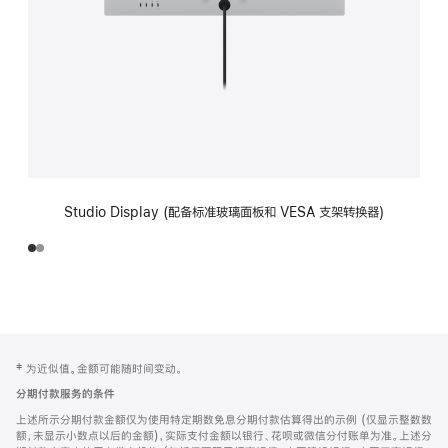
Studio Display (配备标准玻璃面板和 VESA 支架转换器)
网
脚
‡ 为近似值。金额可能随时间变动。
注
页
分期付款服务的条件
页
上述所示分期付款金额仅为使用特定期数免息分期付款估算得出的示例 (仅显示整数数
脚
额，未显示小数点以后的金额)，实际支付金额以银行、花呗或微信分付账单为准。上述分