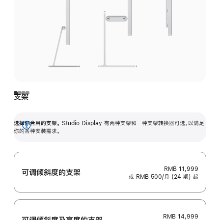
支架
选择你合用的支架。
Studio Display 有两种支架和一种支架转换器可选，以满足
展
你的各种安装需求。
开
RMB 11,999
可调倾斜度的支架
或 RMB 500/月 (24 期) 起
RMB 14,999
可调倾斜度及高‍度的支‍架