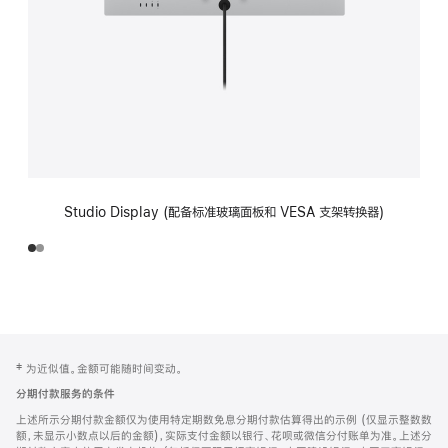
Studio Display (配备标准玻璃面板和 VESA 支架转换器)
网
脚
‡ 为近似值。金额可能随时间变动。
注
页
分期付款服务的条件
页
上述所示分期付款金额仅为使用特定期数免息分期付款估算得出的示例 (仅显示整数数
脚
额，未显示小数点以后的金额)，实际支付金额以银行、花呗或微信分付账单为准。上述分