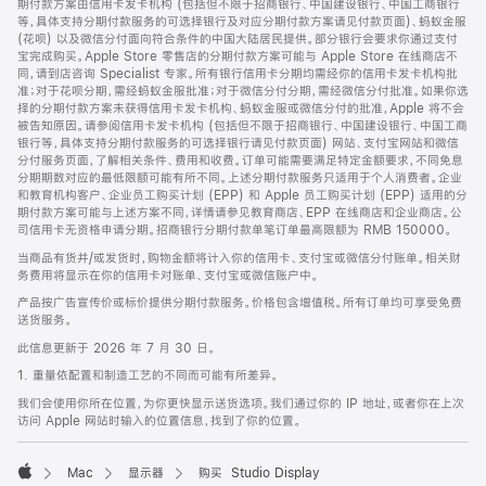
期付款方案由信用卡发卡机构 (包括但不限于招商银行、中国建设银行、中国工商银行
等，具体支持分期付款服务的可选择银行及对应分期付款方案请见付款页面)、蚂蚁金服
(花呗) 以及微信分付面向符合条件的中国大陆居民提供。部分银行会要求你通过支付
宝完成购买。Apple Store 零售店的分期付款方案可能与 Apple Store 在线商店不
同，请到店咨询 Specialist 专家。所有银行信用卡分期均需经你的信用卡发卡机构批
准；对于花呗分期，需经蚂蚁金服批准；对于微信分付分期，需经微信分付批准。如果你选
择的分期付款方案未获得信用卡发卡机构、蚂蚁金服或微信分付的批准，Apple 将不会
被告知原因。请参阅信用卡发卡机构 (包括但不限于招商银行、中国建设银行、中国工商
银行等，具体支持分期付款服务的可选择银行请见付款页面) 网站、支付宝网站和微信
分付服务页面，了解相关条件、费用和收费。订单可能需要满足特定金额要求，不同免息
分期期数对应的最低限额可能有所不同。上述分期付款服务只适用于个人消费者。企业
和教育机构客户、企业员工购买计划 (EPP) 和 Apple 员工购买计划 (EPP) 适用的分
期付款方案可能与上述方案不同，详情请参见教育商店、EPP 在线商店和企业商店。公
司信用卡无资格申请分期。招商银行分期付款单笔订单最高限额为 RMB 150000。
当商品有货并/或发货时，购物金额将计入你的信用卡、支付宝或微信分付账单。相关财
务费用将显示在你的信用卡对账单、支付宝或微信账户中。
产品按广告宣传价或标价提供分期付款服务。价格包含增值税。所有订单均可享受免费
送货服务。
此信息更新于 2026 年 7 月 30 日。
1. 重量依配置和制造工艺的不同而可能有所差异。
我们会使用你所在位置，为你更快显示送货选项。我们通过你的 IP 地址，或者你在上次
访问 Apple 网站时输入的位置信息，找到了你的位置。
Mac
显示器
购买 Studio Display