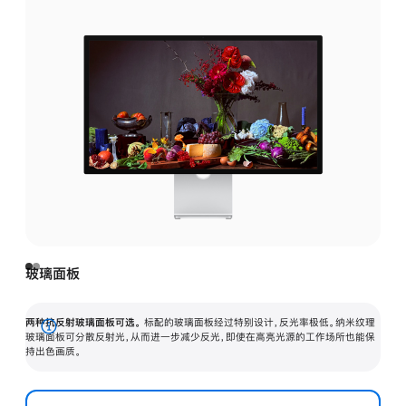
玻璃面板
两种抗反射玻璃面板可选。
标配的玻璃面板经过特别设计，反光率极低。纳米纹理
展
玻璃面板可分散反射光，从而进一步减少反光，即使在高亮光源的工作场所也能保
持出色画质。
开