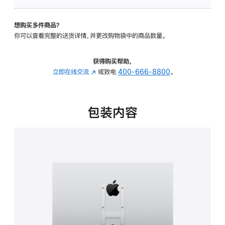
VESA
支
想购买多件商品？
架
你可以查看完整的送货详情，并更改购物袋中的商品数量。
转
换
器
获得购买帮助，
的
立即在线交流
(在
或致电
400-666-8800
。
分
新
期
窗
付
口
包装内容
款
中
选
打
项)
开)