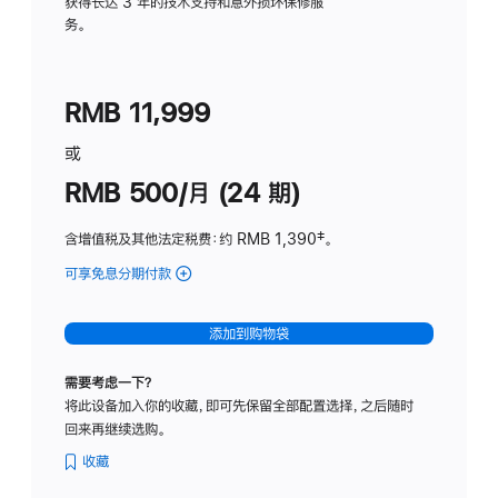
务
获得长达 3 年的技术支持和意外损坏保修服
务。
计
划
(适
RMB 11,999
用
于
或
Studio
RMB 500/月 (24 期)
Display
含增值税及其他法定税费
：约 RMB 1,390
脚
‡。
注
可享免息分期付款
(Studio
Display
-
添加到购物袋
标
准
需要考虑一下？
玻
将此设备加入你的收藏，即可先保留全部配置选择，之后随时
璃
回来再继续选购。
面
板
收藏
-