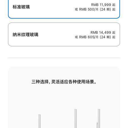
RMB 11,999
起
标准玻璃
或 RMB 500/月 (24 期) 起
RMB 14,499
起
纳米纹理玻璃
或 RMB 605/月 (24 期) 起
三种选择，灵活适应各种使用场景。
标