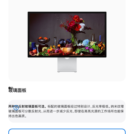
玻璃面板
两种抗反射玻璃面板可选。
标配的玻璃面板经过特别设计，反光率极低。纳米纹理
展
玻璃面板可分散反射光，从而进一步减少反光，即使在高亮光源的工作场所也能保
持出色画质。
开