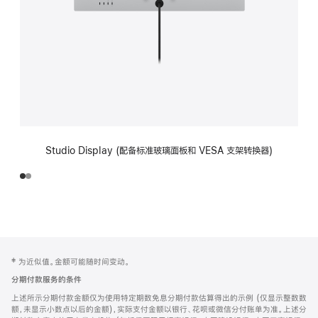
Studio Display (配备标准玻璃面板和 VESA 支架转换器)
网
脚
‡ 为近似值。金额可能随时间变动。
注
页
分期付款服务的条件
页
上述所示分期付款金额仅为使用特定期数免息分期付款估算得出的示例 (仅显示整数数
脚
额，未显示小数点以后的金额)，实际支付金额以银行、花呗或微信分付账单为准。上述分