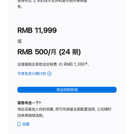
务
获得长达 3 年的技术支持和意外损坏保修服
务。
计
划
(适
RMB 11,999
用
于
或
Studio
RMB 500/月 (24 期)
Display
含增值税及其他法定税费
：约 RMB 1,390
脚
‡。
注
可享免息分期付款
(Studio
Display
-
添加到购物袋
标
准
需要考虑一下？
玻
将此设备加入你的收藏，即可先保留全部配置选择，之后随时
璃
回来再继续选购。
面
板
收藏
-