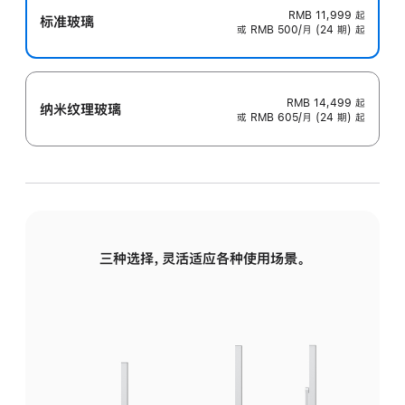
RMB 11,999
起
标准玻璃
或 RMB 500/月 (24 期) 起
RMB 14,499
起
纳米纹理玻璃
或 RMB 605/月 (24 期) 起
三种选择，灵活适应各种使用场景。
标