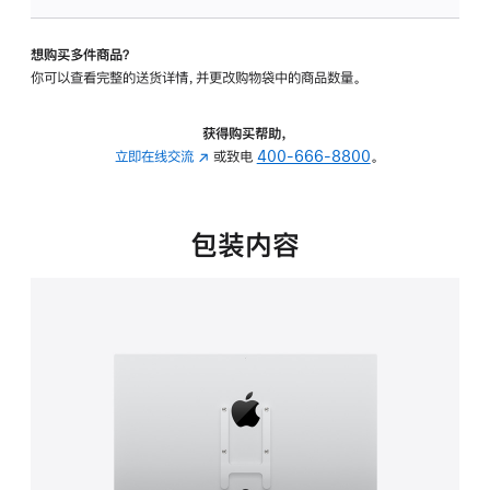
VESA
支
想购买多件商品？
架
你可以查看完整的送货详情，并更改购物袋中的商品数量。
转
换
器
获得购买帮助，
的
立即在线交流
(在
或致电
400-666-8800
。
分
新
期
窗
付
口
包装内容
款
中
选
打
项)
开)