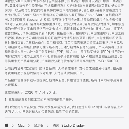
期付款方案由信用卡发卡机构 (包括但不限于招商银行、中国建设银行、中国工商银行
等，具体支持分期付款服务的可选择银行及对应分期付款方案请见付款页面)、蚂蚁金服
(花呗) 以及微信分付面向符合条件的中国大陆居民提供。部分银行会要求你通过支付
宝完成购买。Apple Store 零售店的分期付款方案可能与 Apple Store 在线商店不
同，请到店咨询 Specialist 专家。所有银行信用卡分期均需经你的信用卡发卡机构批
准；对于花呗分期，需经蚂蚁金服批准；对于微信分付分期，需经微信分付批准。如果你选
择的分期付款方案未获得信用卡发卡机构、蚂蚁金服或微信分付的批准，Apple 将不会
被告知原因。请参阅信用卡发卡机构 (包括但不限于招商银行、中国建设银行、中国工商
银行等，具体支持分期付款服务的可选择银行请见付款页面) 网站、支付宝网站和微信
分付服务页面，了解相关条件、费用和收费。订单可能需要满足特定金额要求，不同免息
分期期数对应的最低限额可能有所不同。上述分期付款服务只适用于个人消费者。企业
和教育机构客户、企业员工购买计划 (EPP) 和 Apple 员工购买计划 (EPP) 适用的分
期付款方案可能与上述方案不同，详情请参见教育商店、EPP 在线商店和企业商店。公
司信用卡无资格申请分期。招商银行分期付款单笔订单最高限额为 RMB 150000。
当商品有货并/或发货时，购物金额将计入你的信用卡、支付宝或微信分付账单。相关财
务费用将显示在你的信用卡对账单、支付宝或微信账户中。
产品按广告宣传价或标价提供分期付款服务。价格包含增值税。所有订单均可享受免费
送货服务。
此信息更新于 2026 年 7 月 30 日。
1. 重量依配置和制造工艺的不同而可能有所差异。
我们会使用你所在位置，为你更快显示送货选项。我们通过你的 IP 地址，或者你在上次
访问 Apple 网站时输入的位置信息，找到了你的位置。
Mac
显示器
购买 Studio Display