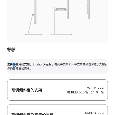
支架
选择你合用的支架。
Studio Display 有两种支架和一种支架转换器可选，以满足
展
你的各种安装需求。
开
RMB 11,999
可调倾斜度的支架
或 RMB 500/月 (24 期) 起
RMB 14,999
可调倾斜度及高‍度的支‍架