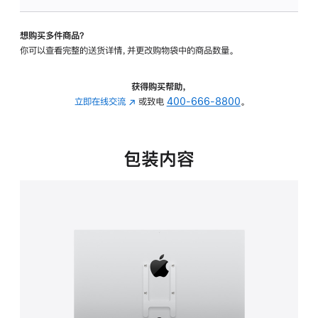
VESA
支
想购买多件商品？
架
你可以查看完整的送货详情，并更改购物袋中的商品数量。
转
换
器
获得购买帮助，
的
立即在线交流
(在
或致电
400-666-8800
。
分
新
期
窗
付
口
包装内容
款
中
选
打
项)
开)