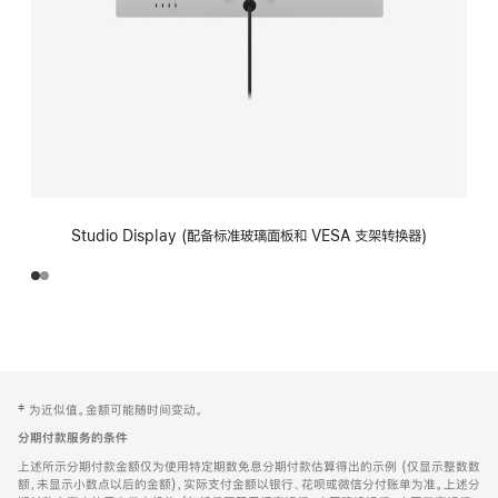
Studio Display (配备标准玻璃面板和 VESA 支架转换器)
网
脚
‡ 为近似值。金额可能随时间变动。
注
页
分期付款服务的条件
页
上述所示分期付款金额仅为使用特定期数免息分期付款估算得出的示例 (仅显示整数数
脚
额，未显示小数点以后的金额)，实际支付金额以银行、花呗或微信分付账单为准。上述分