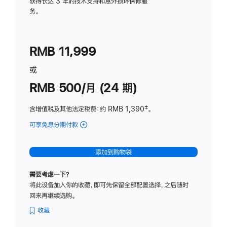
务
获得长达 3 年的技术支持和意外损坏保修服
务。
计
划
(适
RMB 11,999
用
于
或
Studio
RMB 500/月 (24 期)
Display
含增值税及其他法定税费
：约 RMB 1,390
脚
‡。
注
可享免息分期付款
(Studio
Display
-
添加到购物袋
标
准
需要考虑一下？
玻
将此设备加入你的收藏，即可先保留全部配置选择，之后随时
璃
回来再继续选购。
面
板
收藏
-