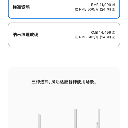
RMB 11,999
起
标准玻璃
或 RMB 500/月 (24 期) 起
RMB 14,499
起
纳米纹理玻璃
或 RMB 605/月 (24 期) 起
三种选择，灵活适应各种使用场景。
标