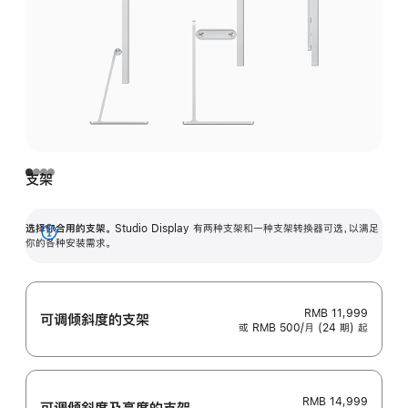
支架
选择你合用的支架。
Studio Display 有两种支架和一种支架转换器可选，以满足
展
你的各种安装需求。
开
RMB 11,999
可调倾斜度的支架
或 RMB 500/月 (24 期) 起
RMB 14,999
可调倾斜度及高‍度的支‍架