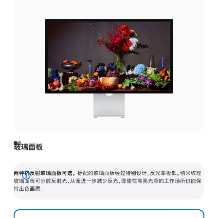
玻璃面板
两种抗反射玻璃面板可选。
标配的玻璃面板经过特别设计，反光率极低。纳米纹理
展
玻璃面板可分散反射光，从而进一步减少反光，即使在高亮光源的工作场所也能保
持出色画质。
开