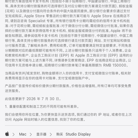
期付款方案由信用卡发卡机构 (包括但不限于招商银行、中国建设银行、中国工商银行
等，具体支持分期付款服务的可选择银行及对应分期付款方案请见付款页面)、蚂蚁金服
(花呗) 以及微信分付面向符合条件的中国大陆居民提供。部分银行会要求你通过支付
宝完成购买。Apple Store 零售店的分期付款方案可能与 Apple Store 在线商店不
同，请到店咨询 Specialist 专家。所有银行信用卡分期均需经你的信用卡发卡机构批
准；对于花呗分期，需经蚂蚁金服批准；对于微信分付分期，需经微信分付批准。如果你选
择的分期付款方案未获得信用卡发卡机构、蚂蚁金服或微信分付的批准，Apple 将不会
被告知原因。请参阅信用卡发卡机构 (包括但不限于招商银行、中国建设银行、中国工商
银行等，具体支持分期付款服务的可选择银行请见付款页面) 网站、支付宝网站和微信
分付服务页面，了解相关条件、费用和收费。订单可能需要满足特定金额要求，不同免息
分期期数对应的最低限额可能有所不同。上述分期付款服务只适用于个人消费者。企业
和教育机构客户、企业员工购买计划 (EPP) 和 Apple 员工购买计划 (EPP) 适用的分
期付款方案可能与上述方案不同，详情请参见教育商店、EPP 在线商店和企业商店。公
司信用卡无资格申请分期。招商银行分期付款单笔订单最高限额为 RMB 150000。
当商品有货并/或发货时，购物金额将计入你的信用卡、支付宝或微信分付账单。相关财
务费用将显示在你的信用卡对账单、支付宝或微信账户中。
产品按广告宣传价或标价提供分期付款服务。价格包含增值税。所有订单均可享受免费
送货服务。
此信息更新于 2026 年 7 月 30 日。
1. 重量依配置和制造工艺的不同而可能有所差异。
我们会使用你所在位置，为你更快显示送货选项。我们通过你的 IP 地址，或者你在上次
访问 Apple 网站时输入的位置信息，找到了你的位置。
Mac
显示器
购买 Studio Display