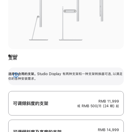
支架
选择你合用的支架。
Studio Display 有两种支架和一种支架转换器可选，以满足
展
你的各种安装需求。
开
RMB 11,999
可调倾斜度的支架
或 RMB 500/月 (24 期) 起
RMB 14,999
可调倾斜度及高‍度的支‍架