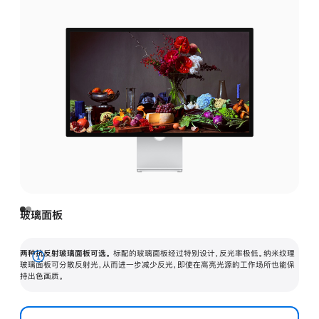
玻璃面板
两种抗反射玻璃面板可选。
标配的玻璃面板经过特别设计，反光率极低。纳米纹理
展
玻璃面板可分散反射光，从而进一步减少反光，即使在高亮光源的工作场所也能保
持出色画质。
开