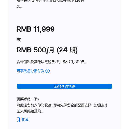
务
获得长达 3 年的技术支持和意外损坏保修服
务。
计
划
(适
RMB 11,999
用
于
或
Studio
RMB 500/月 (24 期)
Display
含增值税及其他法定税费
：约 RMB 1,390
脚
‡。
注
可享免息分期付款
(Studio
Display
-
添加到购物袋
标
准
需要考虑一下？
玻
将此设备加入你的收藏，即可先保留全部配置选择，之后随时
璃
回来再继续选购。
面
板
收藏
-