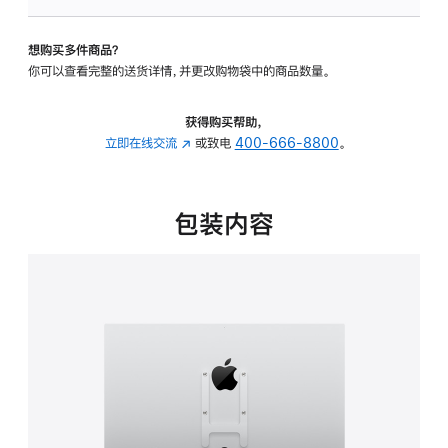
VESA
支
想购买多件商品？
架
你可以查看完整的送货详情，并更改购物袋中的商品数量。
转
换
器
获得购买帮助，
的
立即在线交流
(在
或致电
400-666-8800
。
分
新
期
窗
付
口
包装内容
款
中
选
打
项)
开)