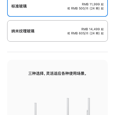
RMB 11,999
起
标准玻璃
或 RMB 500/月 (24 期) 起
RMB 14,499
起
纳米纹理玻璃
或 RMB 605/月 (24 期) 起
三种选择，灵活适应各种使用场景。
标