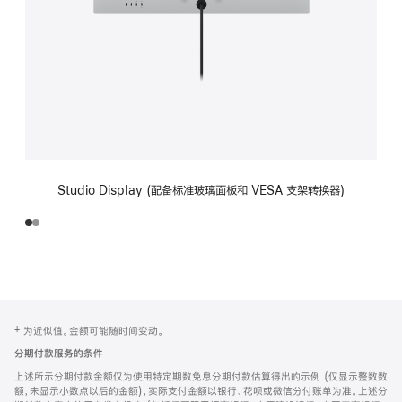
Studio Display (配备标准玻璃面板和 VESA 支架转换器)
网
脚
‡ 为近似值。金额可能随时间变动。
注
页
分期付款服务的条件
页
上述所示分期付款金额仅为使用特定期数免息分期付款估算得出的示例 (仅显示整数数
脚
额，未显示小数点以后的金额)，实际支付金额以银行、花呗或微信分付账单为准。上述分