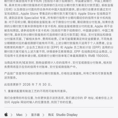
期付款方案由信用卡发卡机构 (包括但不限于招商银行、中国建设银行、中国工商银行
等，具体支持分期付款服务的可选择银行及对应分期付款方案请见付款页面)、蚂蚁金服
(花呗) 以及微信分付面向符合条件的中国大陆居民提供。部分银行会要求你通过支付
宝完成购买。Apple Store 零售店的分期付款方案可能与 Apple Store 在线商店不
同，请到店咨询 Specialist 专家。所有银行信用卡分期均需经你的信用卡发卡机构批
准；对于花呗分期，需经蚂蚁金服批准；对于微信分付分期，需经微信分付批准。如果你选
择的分期付款方案未获得信用卡发卡机构、蚂蚁金服或微信分付的批准，Apple 将不会
被告知原因。请参阅信用卡发卡机构 (包括但不限于招商银行、中国建设银行、中国工商
银行等，具体支持分期付款服务的可选择银行请见付款页面) 网站、支付宝网站和微信
分付服务页面，了解相关条件、费用和收费。订单可能需要满足特定金额要求，不同免息
分期期数对应的最低限额可能有所不同。上述分期付款服务只适用于个人消费者。企业
和教育机构客户、企业员工购买计划 (EPP) 和 Apple 员工购买计划 (EPP) 适用的分
期付款方案可能与上述方案不同，详情请参见教育商店、EPP 在线商店和企业商店。公
司信用卡无资格申请分期。招商银行分期付款单笔订单最高限额为 RMB 150000。
当商品有货并/或发货时，购物金额将计入你的信用卡、支付宝或微信分付账单。相关财
务费用将显示在你的信用卡对账单、支付宝或微信账户中。
产品按广告宣传价或标价提供分期付款服务。价格包含增值税。所有订单均可享受免费
送货服务。
此信息更新于 2026 年 7 月 30 日。
1. 重量依配置和制造工艺的不同而可能有所差异。
我们会使用你所在位置，为你更快显示送货选项。我们通过你的 IP 地址，或者你在上次
访问 Apple 网站时输入的位置信息，找到了你的位置。
Mac
显示器
购买 Studio Display