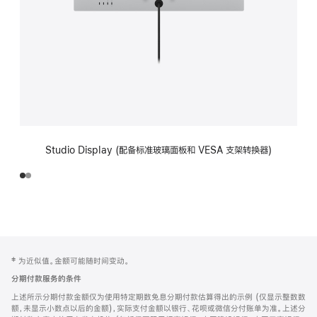
Studio Display (配备标准玻璃面板和 VESA 支架转换器)
网
脚
‡ 为近似值。金额可能随时间变动。
注
页
分期付款服务的条件
页
上述所示分期付款金额仅为使用特定期数免息分期付款估算得出的示例 (仅显示整数数
脚
额，未显示小数点以后的金额)，实际支付金额以银行、花呗或微信分付账单为准。上述分