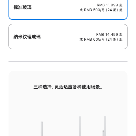
RMB 11,999
起
标准玻璃
或 RMB 500/月 (24 期) 起
RMB 14,499
起
纳米纹理玻璃
或 RMB 605/月 (24 期) 起
三种选择，灵活适应各种使用场景。
标