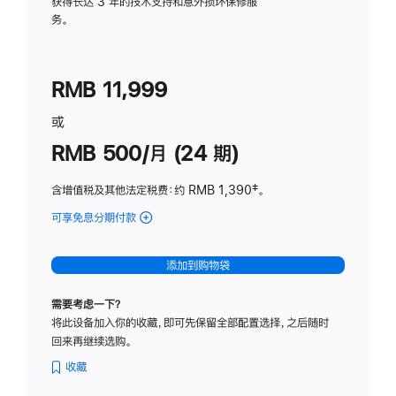
务
获得长达 3 年的技术支持和意外损坏保修服
务。
计
划
(适
RMB 11,999
用
于
或
Studio
RMB 500/月 (24 期)
Display
含增值税及其他法定税费
：约 RMB 1,390
脚
‡。
注
可享免息分期付款
(Studio
Display
-
添加到购物袋
标
准
需要考虑一下？
玻
将此设备加入你的收藏，即可先保留全部配置选择，之后随时
璃
回来再继续选购。
面
板
收藏
-