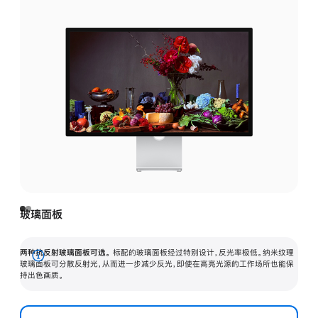
玻璃面板
两种抗反射玻璃面板可选。
标配的玻璃面板经过特别设计，反光率极低。纳米纹理
展
玻璃面板可分散反射光，从而进一步减少反光，即使在高亮光源的工作场所也能保
持出色画质。
开