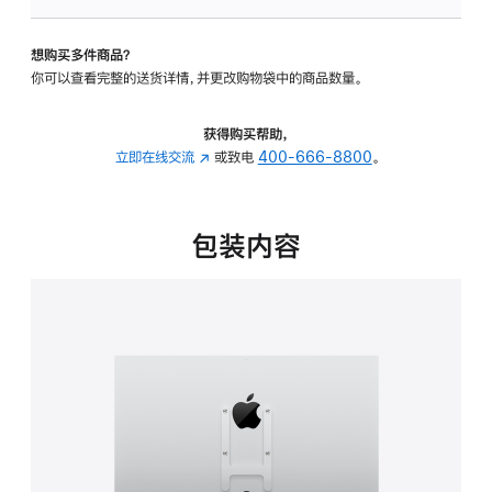
VESA
支
想购买多件商品？
架
你可以查看完整的送货详情，并更改购物袋中的商品数量。
转
换
器
获得购买帮助，
的
立即在线交流
(在
或致电
400-666-8800
。
分
新
期
窗
付
口
包装内容
款
中
选
打
项)
开)