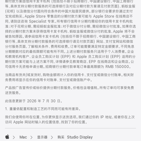
期付款方案由信用卡发卡机构 (包括但不限于招商银行、中国建设银行、中国工商银行
等，具体支持分期付款服务的可选择银行及对应分期付款方案请见付款页面)、蚂蚁金服
(花呗) 以及微信分付面向符合条件的中国大陆居民提供。部分银行会要求你通过支付
宝完成购买。Apple Store 零售店的分期付款方案可能与 Apple Store 在线商店不
同，请到店咨询 Specialist 专家。所有银行信用卡分期均需经你的信用卡发卡机构批
准；对于花呗分期，需经蚂蚁金服批准；对于微信分付分期，需经微信分付批准。如果你选
择的分期付款方案未获得信用卡发卡机构、蚂蚁金服或微信分付的批准，Apple 将不会
被告知原因。请参阅信用卡发卡机构 (包括但不限于招商银行、中国建设银行、中国工商
银行等，具体支持分期付款服务的可选择银行请见付款页面) 网站、支付宝网站和微信
分付服务页面，了解相关条件、费用和收费。订单可能需要满足特定金额要求，不同免息
分期期数对应的最低限额可能有所不同。上述分期付款服务只适用于个人消费者。企业
和教育机构客户、企业员工购买计划 (EPP) 和 Apple 员工购买计划 (EPP) 适用的分
期付款方案可能与上述方案不同，详情请参见教育商店、EPP 在线商店和企业商店。公
司信用卡无资格申请分期。招商银行分期付款单笔订单最高限额为 RMB 150000。
当商品有货并/或发货时，购物金额将计入你的信用卡、支付宝或微信分付账单。相关财
务费用将显示在你的信用卡对账单、支付宝或微信账户中。
产品按广告宣传价或标价提供分期付款服务。价格包含增值税。所有订单均可享受免费
送货服务。
此信息更新于 2026 年 7 月 30 日。
1. 重量依配置和制造工艺的不同而可能有所差异。
我们会使用你所在位置，为你更快显示送货选项。我们通过你的 IP 地址，或者你在上次
访问 Apple 网站时输入的位置信息，找到了你的位置。
Mac
显示器
购买 Studio Display