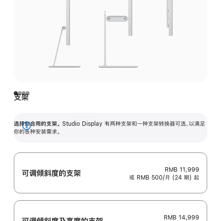
支架
选择你合用的支架。
Studio Display 有两种支架和一种支架转换器可选，以满足
展
你的各种安装需求。
开
RMB 11,999
可调倾斜度的支架
或 RMB 500/月 (24 期) 起
RMB 14,999
可调倾斜度及高‍度的支‍架