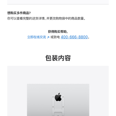
VESA
支
想购买多件商品？
架
你可以查看完整的送货详情，并更改购物袋中的商品数量。
转
换
器
获得购买帮助，
的
立即在线交流
(在
或致电
400-666-8800
。
分
新
期
窗
付
口
包装内容
款
中
选
打
项)
开)