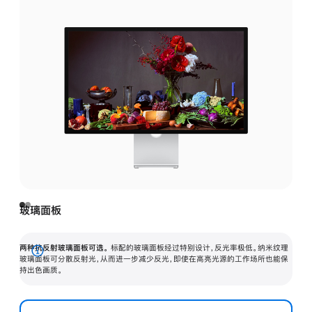
玻璃面板
两种抗反射玻璃面板可选。
标配的玻璃面板经过特别设计，反光率极低。纳米纹理
展
玻璃面板可分散反射光，从而进一步减少反光，即使在高亮光源的工作场所也能保
持出色画质。
开