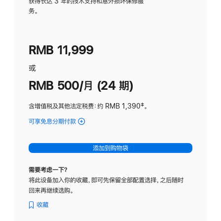
务
获得长达 3 年的技术支持和意外损坏保修服
务。
计
划
(适
RMB 11,999
用
于
或
Studio
RMB 500/月 (24 期)
Display
含增值税及其他法定税费
：约 RMB 1,390
脚
‡。
注
可享免息分期付款
(Studio
Display
-
添加到购物袋
标
准
需要考虑一下？
玻
将此设备加入你的收藏，即可先保留全部配置选择，之后随时
璃
回来再继续选购。
面
板
收藏
-