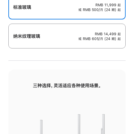
RMB 11,999
起
标准玻璃
或 RMB 500/月 (24 期) 起
RMB 14,499
起
纳米纹理玻璃
或 RMB 605/月 (24 期) 起
三种选择，灵活适应各种使用场景。
标