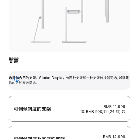
支架
选择你合用的支架。
Studio Display 有两种支架和一种支架转换器可选，以满足
展
你的各种安装需求。
开
RMB 11,999
可调倾斜度的支架
或 RMB 500/月 (24 期) 起
RMB 14,999
可调倾斜度及高‍度的支‍架