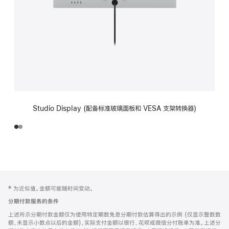
Studio Display (配备标准玻璃面板和 VESA 支架转换器)
网
脚
‡ 为近似值。金额可能随时间变动。
注
页
分期付款服务的条件
页
上述所示分期付款金额仅为使用特定期数免息分期付款估算得出的示例 (仅显示整数数
脚
额，未显示小数点以后的金额)，实际支付金额以银行、花呗或微信分付账单为准。上述分