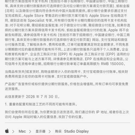
期付款方案由信用卡发卡机构 (包括但不限于招商银行、中国建设银行、中国工商银行
等，具体支持分期付款服务的可选择银行及对应分期付款方案请见付款页面)、蚂蚁金服
(花呗) 以及微信分付面向符合条件的中国大陆居民提供。部分银行会要求你通过支付
宝完成购买。Apple Store 零售店的分期付款方案可能与 Apple Store 在线商店不
同，请到店咨询 Specialist 专家。所有银行信用卡分期均需经你的信用卡发卡机构批
准；对于花呗分期，需经蚂蚁金服批准；对于微信分付分期，需经微信分付批准。如果你选
择的分期付款方案未获得信用卡发卡机构、蚂蚁金服或微信分付的批准，Apple 将不会
被告知原因。请参阅信用卡发卡机构 (包括但不限于招商银行、中国建设银行、中国工商
银行等，具体支持分期付款服务的可选择银行请见付款页面) 网站、支付宝网站和微信
分付服务页面，了解相关条件、费用和收费。订单可能需要满足特定金额要求，不同免息
分期期数对应的最低限额可能有所不同。上述分期付款服务只适用于个人消费者。企业
和教育机构客户、企业员工购买计划 (EPP) 和 Apple 员工购买计划 (EPP) 适用的分
期付款方案可能与上述方案不同，详情请参见教育商店、EPP 在线商店和企业商店。公
司信用卡无资格申请分期。招商银行分期付款单笔订单最高限额为 RMB 150000。
当商品有货并/或发货时，购物金额将计入你的信用卡、支付宝或微信分付账单。相关财
务费用将显示在你的信用卡对账单、支付宝或微信账户中。
产品按广告宣传价或标价提供分期付款服务。价格包含增值税。所有订单均可享受免费
送货服务。
此信息更新于 2026 年 7 月 30 日。
1. 重量依配置和制造工艺的不同而可能有所差异。
我们会使用你所在位置，为你更快显示送货选项。我们通过你的 IP 地址，或者你在上次
访问 Apple 网站时输入的位置信息，找到了你的位置。
Mac
显示器
购买 Studio Display