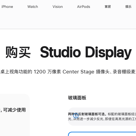
iPhone
Watch
Vision
AirPods
家居
娱乐
购买 Studio Display
桌上视角功能的 1200 万像素 Center Stage 摄像头、录音棚
玻璃面板
，可减少使用
纳米纹理玻璃面板可进一步减少反光，即使在
两种抗反射玻璃面板可选。
标配的玻璃面板经
。
有高亮光源的场所使用，也能保持出色画质。
展
光，从而进一步减少反光，即使在高亮光源的工
开