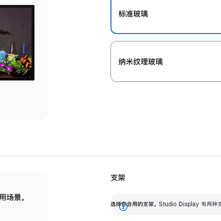
标准玻璃
纳米纹理玻璃
支架
用场景。
标配可调倾斜度的支架，提供 30 度的倾斜度
选
选择你合用的支架。
Studio Display
调节范围。
展