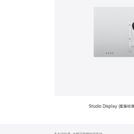
Studio Display (配
网
脚