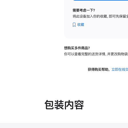
标
准
需要考虑一下？
玻
将此设备加入你的收藏，即可先保留
璃
面
收藏
板
-
VESA
想购买多件商品？
支
你可以查看完整的送货详情，并更改购物袋
架
转
换
获得购买帮助，
立即在线
器
的
分
期
付
包装内容
款
选
项)