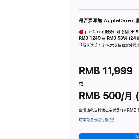
是否要添加 AppleCare+
AppleCare+ 服务计划 (适用于 Stu
RMB 1,249
或
RMB 53/月 (24 
获得长达 3 年的技术支持和意外损
RMB 11,999
或
RMB 500/月 (
含增值税及其他法定税费
：约 RMB 
可享免息分期付款
(Studio
Display
-
添