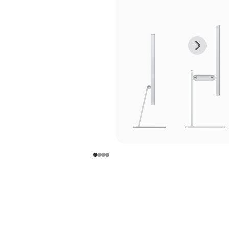
上
下
一
一
张
张
图
图
库
库
图
图
片
片
-
-
支
支
架
架