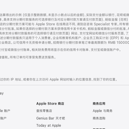
算得出的示例 (仅显示整数数额，未显示小数点以后的金额)，实际支付金额以银行、花呗或
等，具体支持分期付款服务的可选择银行及对应分期付款方案请见付款页面)、蚂蚁金服 (花呗
售店的分期付款方案可能与 Apple Store 在线商店不同，请到店咨询 Specialist 专
分付批准。如果你选择的分期付款方案未获得信用卡发卡机构、蚂蚁金服或微信分付的批准，Ap
具体支持分期付款服务的可选择银行请见付款页面) 网站、支付宝网站和微信分付服务页面，
期付款服务只适用于个人消费者。企业和教育机构客户、企业员工购买计划 (EPP) 和 Appl
企业商店。公司信用卡无资格申请分期。招商银行分期付款单笔订单最高限额为 RMB 150000
支付宝或微信分付账单。相关财务费用将显示在你的信用卡对账单、支付宝或微信账户中。
增值税。所有订单均可享受免费送货服务。
的 IP 地址，或者你在上次访问 Apple 网站时输入的位置信息，找到了你的位置。
ay
Apple Store 商店
商务应用
le 账户
查找零售店
Apple 与商务
e 账户
Genius Bar 天才吧
商务选购
Today at Apple