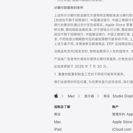
‡ 为近似值。金额可能随时间变动。
注
页
分期付款服务的条件
页
上述所示分期付款金额仅为使用特定期数免息分期付款估
脚
(包括但不限于招商银行、中国建设银行、中国工商银行
银行会要求你通过支付宝完成购买。Apple Store 零
呗分期，需经蚂蚁金服批准；对于微信分付分期，需经微信
括但不限于招商银行、中国建设银行、中国工商银行等，
求，不同免息分期期数对应的最低限额可能有所不同。上述分
上述方案不同，详情请参见教育商店、EPP 在线商店和
当商品有货并/或发货时，购物金额将计入你的信用卡、
产品按广告宣传价或标价提供分期付款服务。价格包含
此信息更新于 2026 年 7 月 30 日。
1. 重量依配置和制造工艺的不同而可能有所差异。
我们会使用你所在位置，为你更快显示送货选项。我们通过你
Mac
显示器
购买 Studio Displ
Apple
选购及了解
账户
商店
管理你的 App
Mac
Apple Stor
iPad
iCloud.com