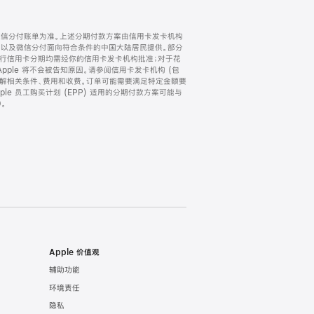
微信分付账单为准。上述分期付款方案由信用卡发卡机构
) 以及微信分付面向符合条件的中国大陆居民提供。部分
家。所有银行信用卡分期均需经你的信用卡发卡机构批准；对于花
ple 将不会被告知原因。请参阅信用卡发卡机构 (包
了解相关条件、费用和收费。订单可能需要满足特定金额要
e 员工购买计划 (EPP) 适用的分期付款方案可能与
。
Apple 价值观
辅助功能
环境责任
隐私