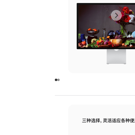
上
下
一
一
张
张
图
图
库
库
图
图
片
片
-
-
玻
玻
璃
璃
三种选择，灵活适应各种使
面
面
板
板