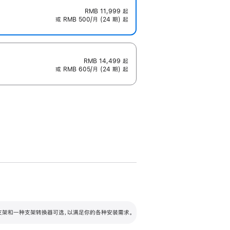
RMB 11,999
起
或 RMB 500/月 (24 期) 起
RMB 14,499
起
或 RMB 605/月 (24 期) 起
配可调倾斜度及高度的支架，额外增加 105
VESA 支架转换器
 有两种支架和一种支架转换器可选，以满足你的各种安装需求。
毫米的高度调节范围。
容的支架 (未随附)