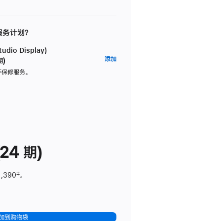
 服务计划？
dio Display)
AppleCare+
添加
期)
服
坏保修服务。
务
计
划
(适
用
于
24 期)
Studio
Display)
1,390
脚
‡。
注
加到购物袋