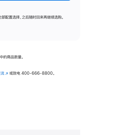
全部配置选择，之后随时回来再继续选购。
中的商品数量。
交流
(在
或致电
400-666-8800。
新
窗
口
中
打
开)