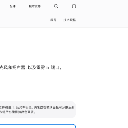
配件
技术支持
概览
技术规格
级麦克风和扬声器，以及雷雳 5 端口。
过特别设计，反光率极低。纳米纹理玻璃面板可分散反射
作场所也能保持出色画质。