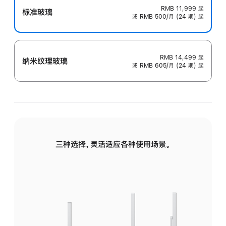
RMB 11,999
起
标准玻璃
或 RMB 500/月 (24 期) 起
RMB 14,499
起
纳米纹理玻璃
或 RMB 605/月 (24 期) 起
三种选择，灵活适应各种使用场景。
标