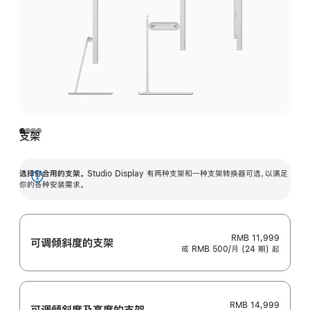
支架
选择你合用的支架。
Studio Display 有两种支架和一种支架转换器可选，以满足
展
你的各种安装需求。
开
RMB 11,999
可调倾斜度的支架
或 RMB 500/月 (24 期) 起
RMB 14,999
可调倾斜度及高‍度的支‍架