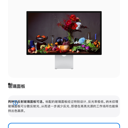
玻璃面板
两种抗反射玻璃面板可选。
标配的玻璃面板经过特别设计，反光率极低。纳米纹理
展
玻璃面板可分散反射光，从而进一步减少反光，即使在高亮光源的工作场所也能保
持出色画质。
开