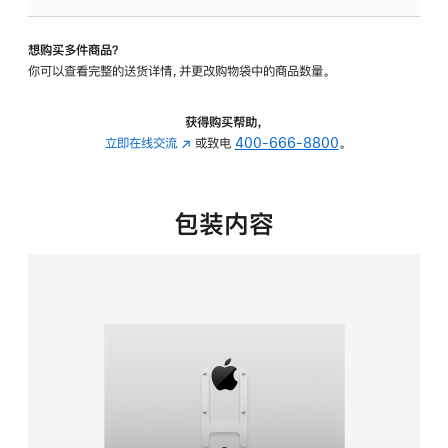
VESA
支
想购买多件商品？
架
你可以查看完整的送货详情，并更改购物袋中的商品数量。
转
换
器
获得购买帮助，
的
立即在线交流
(在
或致电
400-666-8800
。
分
新
期
窗
付
口
包装内容
款
中
选
打
项)
开)