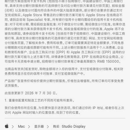
期付款方案由信用卡发卡机构 (包括但不限于招商银行、中国建设银行、中国工商银行
等，具体支持分期付款服务的可选择银行及对应分期付款方案请见付款页面)、蚂蚁金服
(花呗) 以及微信分付面向符合条件的中国大陆居民提供。部分银行会要求你通过支付
宝完成购买。Apple Store 零售店的分期付款方案可能与 Apple Store 在线商店不
同，请到店咨询 Specialist 专家。所有银行信用卡分期均需经你的信用卡发卡机构批
准；对于花呗分期，需经蚂蚁金服批准；对于微信分付分期，需经微信分付批准。如果你选
择的分期付款方案未获得信用卡发卡机构、蚂蚁金服或微信分付的批准，Apple 将不会
被告知原因。请参阅信用卡发卡机构 (包括但不限于招商银行、中国建设银行、中国工商
银行等，具体支持分期付款服务的可选择银行请见付款页面) 网站、支付宝网站和微信
分付服务页面，了解相关条件、费用和收费。订单可能需要满足特定金额要求，不同免息
分期期数对应的最低限额可能有所不同。上述分期付款服务只适用于个人消费者。企业
和教育机构客户、企业员工购买计划 (EPP) 和 Apple 员工购买计划 (EPP) 适用的分
期付款方案可能与上述方案不同，详情请参见教育商店、EPP 在线商店和企业商店。公
司信用卡无资格申请分期。招商银行分期付款单笔订单最高限额为 RMB 150000。
当商品有货并/或发货时，购物金额将计入你的信用卡、支付宝或微信分付账单。相关财
务费用将显示在你的信用卡对账单、支付宝或微信账户中。
产品按广告宣传价或标价提供分期付款服务。价格包含增值税。所有订单均可享受免费
送货服务。
此信息更新于 2026 年 7 月 30 日。
1. 重量依配置和制造工艺的不同而可能有所差异。
我们会使用你所在位置，为你更快显示送货选项。我们通过你的 IP 地址，或者你在上次
访问 Apple 网站时输入的位置信息，找到了你的位置。
Mac
显示器
购买 Studio Display