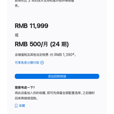
务
获得长达 3 年的技术支持和意外损坏保修服
务。
计
划
(适
RMB 11,999
用
于
或
Studio
RMB 500/月 (24 期)
Display
含增值税及其他法定税费
：约 RMB 1,390
脚
‡。
注
可享免息分期付款
(Studio
Display
-
添加到购物袋
标
准
需要考虑一下？
玻
将此设备加入你的收藏，即可先保留全部配置选择，之后随时
璃
回来再继续选购。
面
板
收藏
-