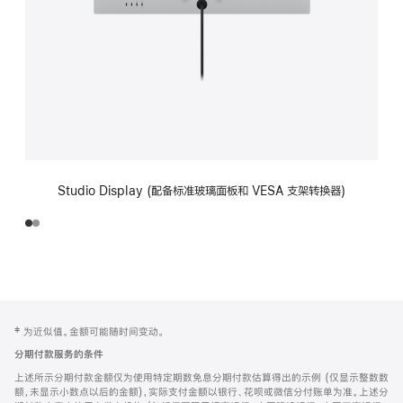
Studio Display (配备标准玻璃面板和 VESA 支架转换器)
网
脚
‡ 为近似值。金额可能随时间变动。
注
页
分期付款服务的条件
页
上述所示分期付款金额仅为使用特定期数免息分期付款估算得出的示例 (仅显示整数数
脚
额，未显示小数点以后的金额)，实际支付金额以银行、花呗或微信分付账单为准。上述分