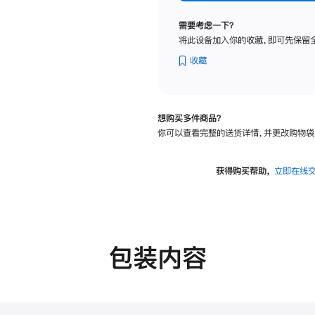
标
准
需要考虑一下？
玻
将此设备加入你的收藏，即可先保留
璃
面
收藏
板
-
VESA
想购买多件商品？
支
你可以查看完整的送货详情，并更改购物袋
架
转
换
获得购买帮助，
立即在线
器
的
分
期
付
包装内容
款
选
项)