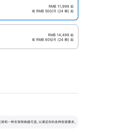
RMB 11,999
起
或 RMB 500/月 (24 期) 起
RMB 14,499
起
或 RMB 605/月 (24 期) 起
配可调倾斜度及高度的支架，额外增加 105
VESA 支架转换器
 有两种支架和一种支架转换器可选，以满足你的各种安装需求。
毫米的高度调节范围。
容的支架 (未随附)