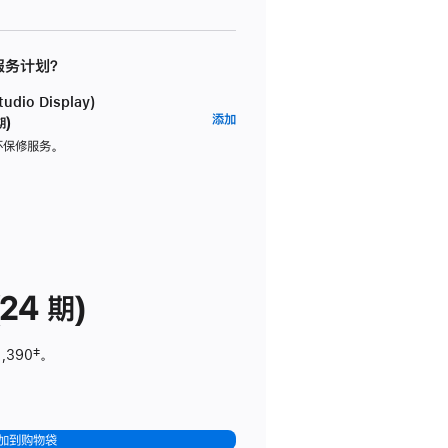
 服务计划？
dio Display)
AppleCare+
添加
期)
服
坏保修服务。
务
计
划
(适
用
于
24 期)
Studio
Display)
1,390
脚
‡。
注
加到购物袋