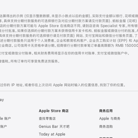
算得出的示例 (仅显示整数数额，未显示小数点以后的金额)，实际支付金额以银行、花呗或
等，具体支持分期付款服务的可选择银行及对应分期付款方案请见付款页面)、蚂蚁金服 (花呗
售店的分期付款方案可能与 Apple Store 在线商店不同，请到店咨询 Specialist 专
分付批准。如果你选择的分期付款方案未获得信用卡发卡机构、蚂蚁金服或微信分付的批准，Ap
具体支持分期付款服务的可选择银行请见付款页面) 网站、支付宝网站和微信分付服务页面，
期付款服务只适用于个人消费者。企业和教育机构客户、企业员工购买计划 (EPP) 和 Appl
企业商店。公司信用卡无资格申请分期。招商银行分期付款单笔订单最高限额为 RMB 150000
支付宝或微信分付账单。相关财务费用将显示在你的信用卡对账单、支付宝或微信账户中。
增值税。所有订单均可享受免费送货服务。
的 IP 地址，或者你在上次访问 Apple 网站时输入的位置信息，找到了你的位置。
ay
Apple Store 商店
商务应用
le 账户
查找零售店
Apple 与商务
e 账户
Genius Bar 天才吧
商务选购
Today at Apple