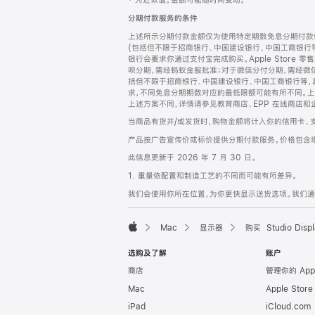
‡ 为近似值。金额可能随时间变动。
注
页
分期付款服务的条件
页
上述所示分期付款金额仅为使用特定期数免息分期付款估
脚
(包括但不限于招商银行、中国建设银行、中国工商银行
银行会要求你通过支付宝完成购买。Apple Store 零
呗分期，需经蚂蚁金服批准；对于微信分付分期，需经微信
括但不限于招商银行、中国建设银行、中国工商银行等，
求，不同免息分期期数对应的最低限额可能有所不同。上述分
上述方案不同，详情请参见教育商店、EPP 在线商店和
当商品有货并/或发货时，购物金额将计入你的信用卡、
产品按广告宣传价或标价提供分期付款服务。价格包含
此信息更新于 2026 年 7 月 30 日。
1. 重量依配置和制造工艺的不同而可能有所差异。
我们会使用你所在位置，为你更快显示送货选项。我们通过你
Mac
显示器
购买 Studio Displ
Apple
选购及了解
账户
商店
管理你的 App
Mac
Apple Stor
iPad
iCloud.com