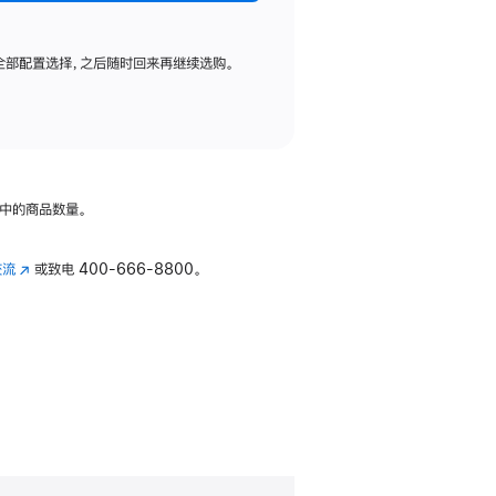
全部配置选择，之后随时回来再继续选购。
中的商品数量。
交流
(在
或致电
400-666-8800。
新
窗
口
中
打
开)