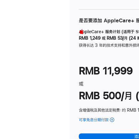
是否要添加 AppleCare+
AppleCare+ 服务计划 (适用于 Stu
RMB 1,249
或
RMB 53/月 (24 
获得长达 3 年的技术支持和意外损
RMB 11,999
或
RMB 500/月 (
含增值税及其他法定税费
：约 RMB 
可享免息分期付款
(Studio
Display
-
添