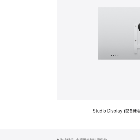
Studio Display (配
网
脚