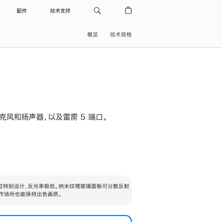
配件
技术支持
概览
技术规格
级麦克风和扬声器，以及雷雳 5 端口。
过特别设计，反光率极低。纳米纹理玻璃面板可分散反射
作场所也能保持出色画质。