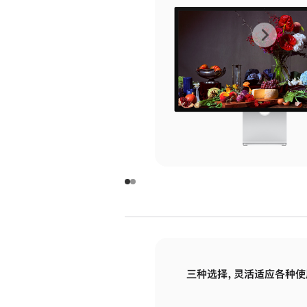
上
下
一
一
张
张
图
图
库
库
图
图
片
片
-
-
玻
玻
璃
璃
三种选择，灵活适应各种使
面
面
板
板