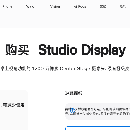
iPhone
Watch
Vision
AirPods
家居
娱乐
购买 Studio Display
桌上视角功能的 1200 万像素 Center Stage 摄像头、录音棚
玻璃面板
，可减少使用
纳米纹理玻璃面板可进一步减少反光，即使在
两种抗反射玻璃面板可选。
标配的玻璃面板经
。
有高亮光源的场所使用，也能保持出色画质。
展
光，从而进一步减少反光，即使在高亮光源的工
开