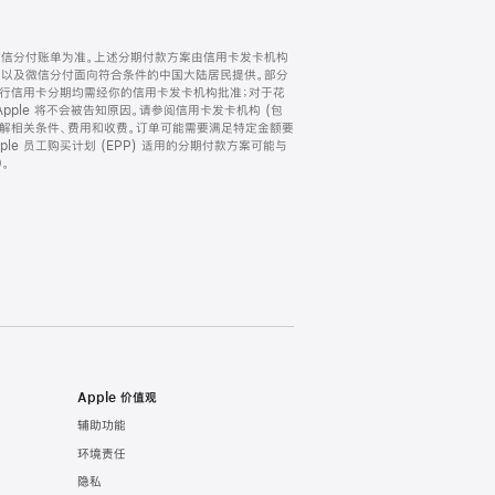
微信分付账单为准。上述分期付款方案由信用卡发卡机构
) 以及微信分付面向符合条件的中国大陆居民提供。部分
家。所有银行信用卡分期均需经你的信用卡发卡机构批准；对于花
ple 将不会被告知原因。请参阅信用卡发卡机构 (包
了解相关条件、费用和收费。订单可能需要满足特定金额要
e 员工购买计划 (EPP) 适用的分期付款方案可能与
。
Apple 价值观
辅助功能
环境责任
隐私