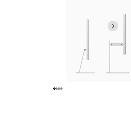
上
下
一
一
张
张
图
图
库
库
图
图
片
片
-
-
支
支
架
架