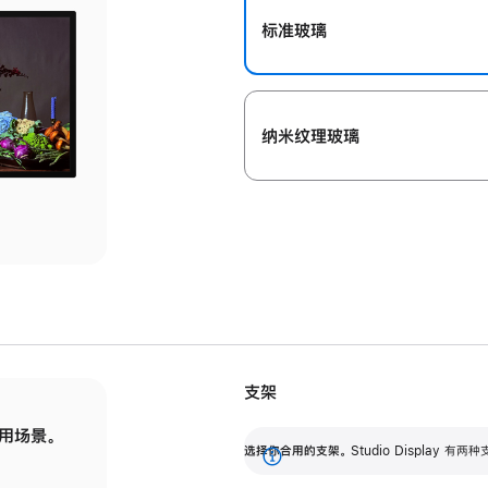
标准玻璃
纳米纹理玻璃
支架
用场景。
标配可调倾斜度的支架，提供 30 度的倾斜度
选
选择你合用的支架。
Studio Display
调节范围。
展