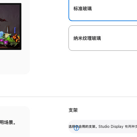
标准玻璃
纳米纹理玻璃
支架
用场景。
标配可调倾斜度的支架，提供 30 度的倾斜度
选
选择你合用的支架。
Studio Display
调节范围。
展