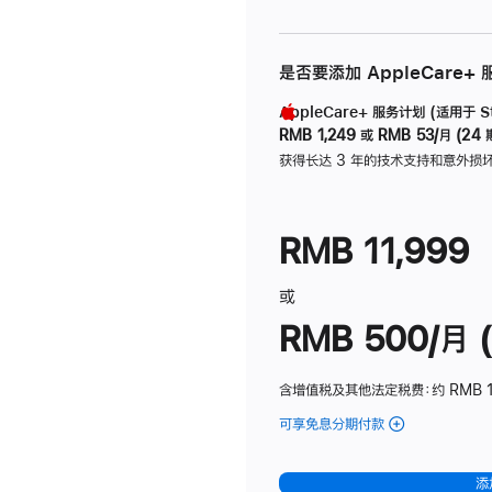
是否要添加 AppleCare+
AppleCare+ 服务计划 (适用于 Stu
RMB 1,249
或
RMB 53/月 (24 
获得长达 3 年的技术支持和意外损
RMB 11,999
或
RMB 500/月 (
含增值税及其他法定税费
：约 RMB 
可享免息分期付款
(Studio
Display
-
添