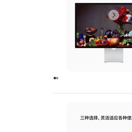
上
下
一
一
张
张
图
图
库
库
图
图
片
片
-
-
玻
玻
璃
璃
三种选择，灵活适应各种使
面
面
板
板