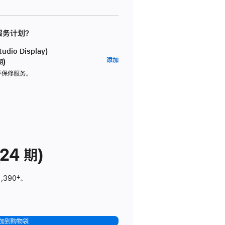
 服务计划？
dio Display)
AppleCare+
添加
期)
服
坏保修服务。
务
计
划
(适
用
于
24 期)
Studio
Display)
1,390
脚
‡。
注
加到购物袋