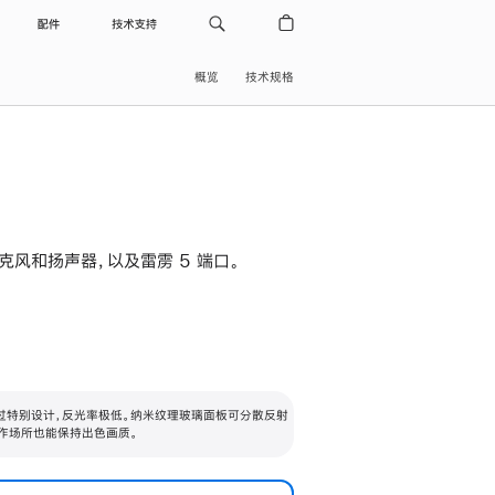
配件
技术支持
概览
技术规格
级麦克风和扬声器，以及雷雳 5 端口。
过特别设计，反光率极低。纳米纹理玻璃面板可分散反射
作场所也能保持出色画质。