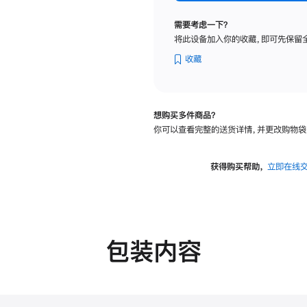
标
准
需要考虑一下？
玻
将此设备加入你的收藏，即可先保留
璃
面
收藏
板
-
VESA
想购买多件商品？
支
你可以查看完整的送货详情，并更改购物袋
架
转
换
获得购买帮助，
立即在线
器
的
分
期
付
包装内容
款
选
项)