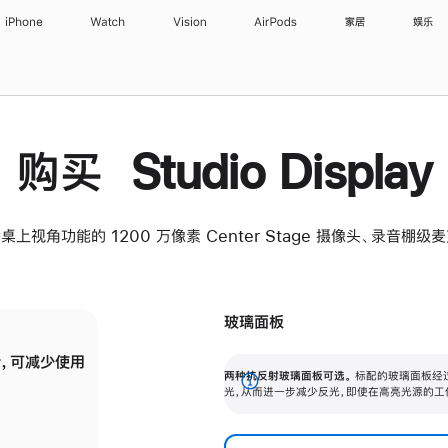
iPhone
Watch
Vision
AirPods
家居
娱乐
购买 Studio Display
桌上视角功能的 1200 万像素 Center Stage 摄像头、录音棚
玻璃面板
，可减少使用
纳米纹理玻璃面板可进一步减少反光，即使在
两种抗反射玻璃面板可选。
标配的玻璃面板经
。
有高亮光源的场所使用，也能保持出色画质。
展
光，从而进一步减少反光，即使在高亮光源的工
开