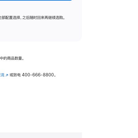
全部配置选择，之后随时回来再继续选购。
中的商品数量。
交流
(在
或致电
400-666-8800。
新
窗
口
中
打
开)