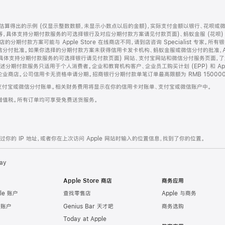
算得出的示例 (仅显示整数数额，未显示小数点以后的金额)，实际支付金额以银行、花呗或
等，具体支持分期付款服务的可选择银行及对应分期付款方案请见付款页面)、蚂蚁金服 (花呗
售店的分期付款方案可能与 Apple Store 在线商店不同，请到店咨询 Specialist 专
分付批准。如果你选择的分期付款方案未获得信用卡发卡机构、蚂蚁金服或微信分付的批准，Ap
具体支持分期付款服务的可选择银行请见付款页面) 网站、支付宝网站和微信分付服务页面，
期付款服务只适用于个人消费者。企业和教育机构客户、企业员工购买计划 (EPP) 和 Appl
企业商店。公司信用卡无资格申请分期。招商银行分期付款单笔订单最高限额为 RMB 150000
支付宝或微信分付账单。相关财务费用将显示在你的信用卡对账单、支付宝或微信账户中。
增值税。所有订单均可享受免费送货服务。
的 IP 地址，或者你在上次访问 Apple 网站时输入的位置信息，找到了你的位置。
ay
Apple Store 商店
商务应用
le 账户
查找零售店
Apple 与商务
e 账户
Genius Bar 天才吧
商务选购
Today at Apple