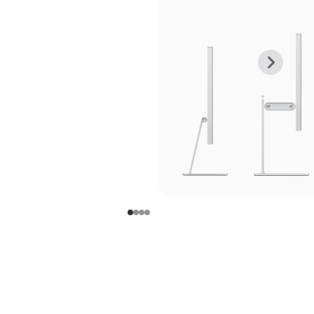
上
下
一
一
张
张
图
图
库
库
图
图
片
片
-
-
支
支
架
架