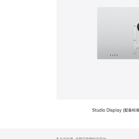
Studio Display (配
网
脚