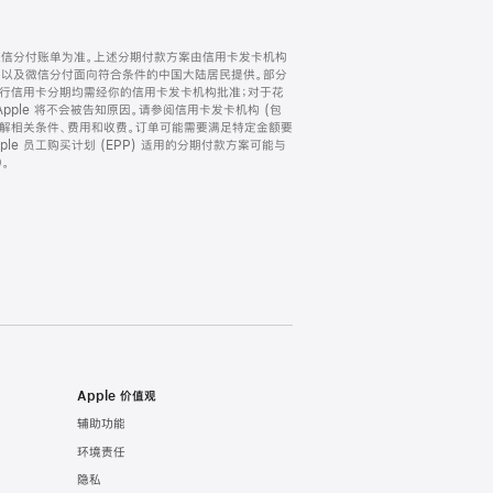
微信分付账单为准。上述分期付款方案由信用卡发卡机构
) 以及微信分付面向符合条件的中国大陆居民提供。部分
家。所有银行信用卡分期均需经你的信用卡发卡机构批准；对于花
ple 将不会被告知原因。请参阅信用卡发卡机构 (包
了解相关条件、费用和收费。订单可能需要满足特定金额要
e 员工购买计划 (EPP) 适用的分期付款方案可能与
。
Apple 价值观
辅助功能
环境责任
隐私