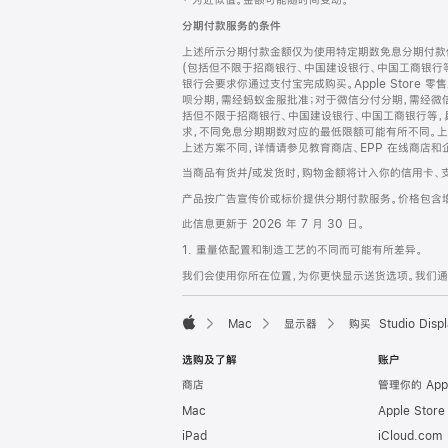
‡ 为近似值。金额可能随时间变动。
注
页
分期付款服务的条件
页
上述所示分期付款金额仅为使用特定期数免息分期付款估
脚
(包括但不限于招商银行、中国建设银行、中国工商银行
银行会要求你通过支付宝完成购买。Apple Store 零
呗分期，需经蚂蚁金服批准；对于微信分付分期，需经微信
括但不限于招商银行、中国建设银行、中国工商银行等，
求，不同免息分期期数对应的最低限额可能有所不同。上述分
上述方案不同，详情请参见教育商店、EPP 在线商店和
当商品有货并/或发货时，购物金额将计入你的信用卡、
产品按广告宣传价或标价提供分期付款服务。价格包含
此信息更新于 2026 年 7 月 30 日。
1. 重量依配置和制造工艺的不同而可能有所差异。
我们会使用你所在位置，为你更快显示送货选项。我们通过你
Mac
显示器
购买 Studio Displ
Apple
选购及了解
账户
商店
管理你的 App
Mac
Apple Stor
iPad
iCloud.com