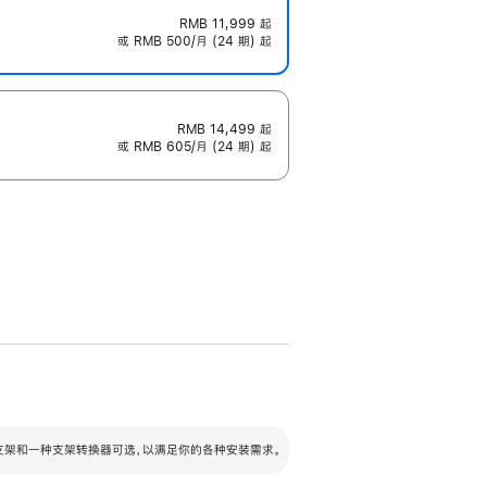
RMB 11,999
起
或 RMB 500/月 (24 期) 起
RMB 14,499
起
或 RMB 605/月 (24 期) 起
配可调倾斜度及高度的支架，额外增加 105
VESA 支架转换器
 有两种支架和一种支架转换器可选，以满足你的各种安装需求。
毫米的高度调节范围。
容的支架 (未随附)