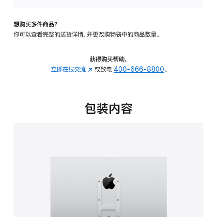
VESA
支
想购买多件商品？
架
你可以查看完整的送货详情，并更改购物袋中的商品数量。
转
换
器
获得购买帮助，
的
立即在线交流
(在
或致电
400-666-8800
。
分
新
期
窗
付
口
包装内容
款
中
选
打
项)
开)