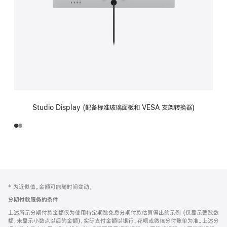
Studio Display (配备标准玻璃面板和 VESA 支架转换器)
网
脚
‡ 为近似值。金额可能随时间变动。
注
页
分期付款服务的条件
页
上述所示分期付款金额仅为使用特定期数免息分期付款估算得出的示例 (仅显示整数数
脚
额，未显示小数点以后的金额)，实际支付金额以银行、花呗或微信分付账单为准。上述分