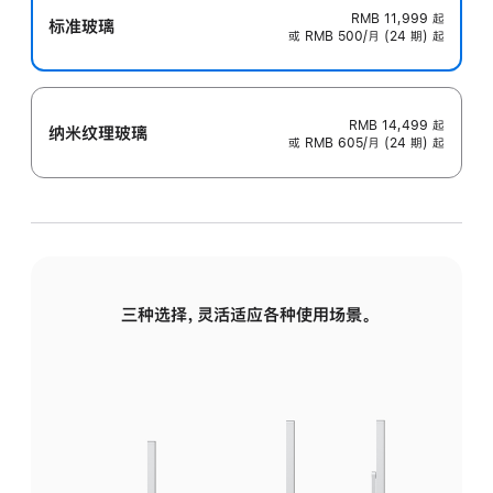
RMB 11,999
起
标准玻璃
或 RMB 500/月 (24 期) 起
RMB 14,499
起
纳米纹理玻璃
或 RMB 605/月 (24 期) 起
三种选择，灵活适应各种使用场景。
标