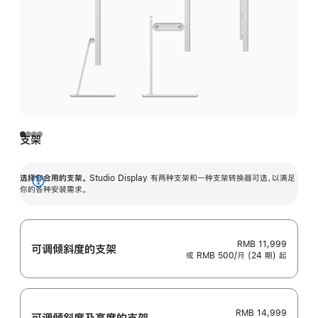
支架
选择你合用的支架。
Studio Display 有两种支架和一种支架转换器可选，以满足
展
你的各种安装需求。
开
RMB 11,999
可调倾斜度的支架
或 RMB 500/月 (24 期) 起
RMB 14,999
可调倾斜度及高‍度的支‍架