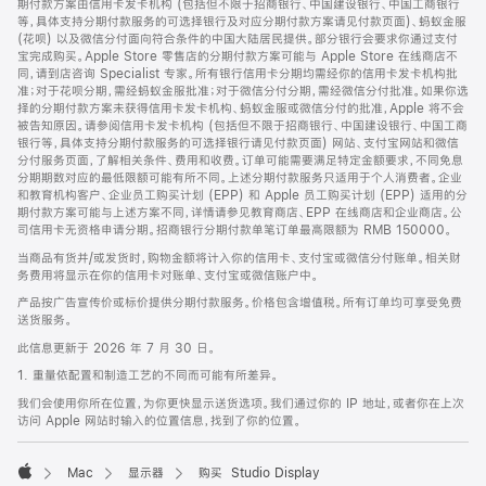
期付款方案由信用卡发卡机构 (包括但不限于招商银行、中国建设银行、中国工商银行
等，具体支持分期付款服务的可选择银行及对应分期付款方案请见付款页面)、蚂蚁金服
(花呗) 以及微信分付面向符合条件的中国大陆居民提供。部分银行会要求你通过支付
宝完成购买。Apple Store 零售店的分期付款方案可能与 Apple Store 在线商店不
同，请到店咨询 Specialist 专家。所有银行信用卡分期均需经你的信用卡发卡机构批
准；对于花呗分期，需经蚂蚁金服批准；对于微信分付分期，需经微信分付批准。如果你选
择的分期付款方案未获得信用卡发卡机构、蚂蚁金服或微信分付的批准，Apple 将不会
被告知原因。请参阅信用卡发卡机构 (包括但不限于招商银行、中国建设银行、中国工商
银行等，具体支持分期付款服务的可选择银行请见付款页面) 网站、支付宝网站和微信
分付服务页面，了解相关条件、费用和收费。订单可能需要满足特定金额要求，不同免息
分期期数对应的最低限额可能有所不同。上述分期付款服务只适用于个人消费者。企业
和教育机构客户、企业员工购买计划 (EPP) 和 Apple 员工购买计划 (EPP) 适用的分
期付款方案可能与上述方案不同，详情请参见教育商店、EPP 在线商店和企业商店。公
司信用卡无资格申请分期。招商银行分期付款单笔订单最高限额为 RMB 150000。
当商品有货并/或发货时，购物金额将计入你的信用卡、支付宝或微信分付账单。相关财
务费用将显示在你的信用卡对账单、支付宝或微信账户中。
产品按广告宣传价或标价提供分期付款服务。价格包含增值税。所有订单均可享受免费
送货服务。
此信息更新于 2026 年 7 月 30 日。
1. 重量依配置和制造工艺的不同而可能有所差异。
我们会使用你所在位置，为你更快显示送货选项。我们通过你的 IP 地址，或者你在上次
访问 Apple 网站时输入的位置信息，找到了你的位置。
Mac
显示器
购买 Studio Display