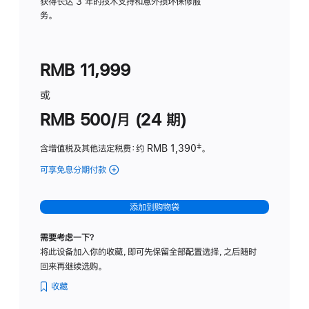
务
获得长达 3 年的技术支持和意外损坏保修服
务。
计
划
(适
RMB 11,999
用
于
或
Studio
RMB 500/月 (24 期)
Display
含增值税及其他法定税费
：约 RMB 1,390
脚
‡。
注
可享免息分期付款
(Studio
Display
-
添加到购物袋
标
准
需要考虑一下？
玻
将此设备加入你的收藏，即可先保留全部配置选择，之后随时
璃
回来再继续选购。
面
板
收藏
-