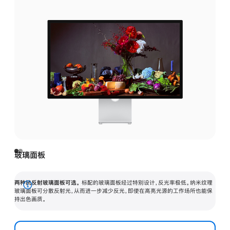
玻璃面板
两种抗反射玻璃面板可选。
标配的玻璃面板经过特别设计，反光率极低。纳米纹理
展
玻璃面板可分散反射光，从而进一步减少反光，即使在高亮光源的工作场所也能保
持出色画质。
开