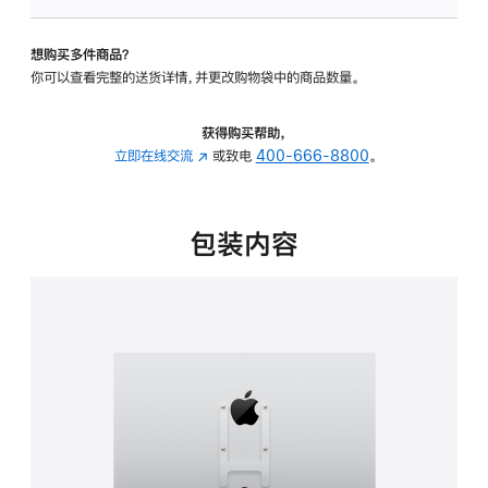
VESA
支
想购买多件商品？
架
你可以查看完整的送货详情，并更改购物袋中的商品数量。
转
换
器
获得购买帮助，
的
立即在线交流
(在
或致电
400-666-8800
。
分
新
期
窗
付
口
包装内容
款
中
选
打
项)
开)