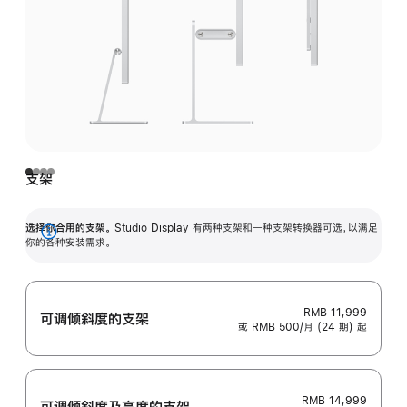
支架
选择你合用的支架。
Studio Display 有两种支架和一种支架转换器可选，以满足
展
你的各种安装需求。
开
RMB 11,999
可调倾斜度的支架
或 RMB 500/月 (24 期) 起
RMB 14,999
可调倾斜度及高‍度的支‍架