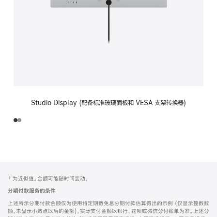
Studio Display (配备标准玻璃面板和 VESA 支架转换器)
网
脚
‡ 为近似值。金额可能随时间变动。
注
页
分期付款服务的条件
页
上述所示分期付款金额仅为使用特定期数免息分期付款估算得出的示例 (仅显示整数数
脚
额，未显示小数点以后的金额)，实际支付金额以银行、花呗或微信分付账单为准。上述分