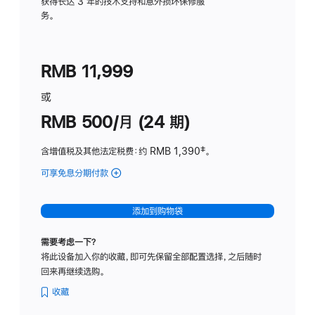
务
获得长达 3 年的技术支持和意外损坏保修服
务。
计
划
(适
RMB 11,999
用
于
或
Studio
RMB 500/月 (24 期)
Display
含增值税及其他法定税费
：约 RMB 1,390
脚
‡。
注
可享免息分期付款
(Studio
Display
-
添加到购物袋
标
准
需要考虑一下？
玻
将此设备加入你的收藏，即可先保留全部配置选择，之后随时
璃
回来再继续选购。
面
板
收藏
-