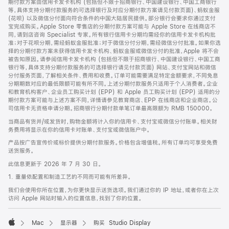
期付款方案由信用卡发卡机构 (包括但不限于招商银行、中国建设银行、中国工商银行
等，具体支持分期付款服务的可选择银行及对应分期付款方案请见付款页面)、蚂蚁金服
(花呗) 以及微信分付面向符合条件的中国大陆居民提供。部分银行会要求你通过支付
宝完成购买。Apple Store 零售店的分期付款方案可能与 Apple Store 在线商店不
同，请到店咨询 Specialist 专家。所有银行信用卡分期均需经你的信用卡发卡机构批
准；对于花呗分期，需经蚂蚁金服批准；对于微信分付分期，需经微信分付批准。如果你选
择的分期付款方案未获得信用卡发卡机构、蚂蚁金服或微信分付的批准，Apple 将不会
被告知原因。请参阅信用卡发卡机构 (包括但不限于招商银行、中国建设银行、中国工商
银行等，具体支持分期付款服务的可选择银行请见付款页面) 网站、支付宝网站和微信
分付服务页面，了解相关条件、费用和收费。订单可能需要满足特定金额要求，不同免息
分期期数对应的最低限额可能有所不同。上述分期付款服务只适用于个人消费者。企业
和教育机构客户、企业员工购买计划 (EPP) 和 Apple 员工购买计划 (EPP) 适用的分
期付款方案可能与上述方案不同，详情请参见教育商店、EPP 在线商店和企业商店。公
司信用卡无资格申请分期。招商银行分期付款单笔订单最高限额为 RMB 150000。
当商品有货并/或发货时，购物金额将计入你的信用卡、支付宝或微信分付账单。相关财
务费用将显示在你的信用卡对账单、支付宝或微信账户中。
产品按广告宣传价或标价提供分期付款服务。价格包含增值税。所有订单均可享受免费
送货服务。
此信息更新于 2026 年 7 月 30 日。
1. 重量依配置和制造工艺的不同而可能有所差异。
我们会使用你所在位置，为你更快显示送货选项。我们通过你的 IP 地址，或者你在上次
访问 Apple 网站时输入的位置信息，找到了你的位置。
Mac
显示器
购买 Studio Display