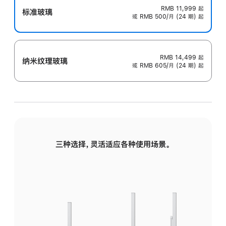
RMB 11,999
起
标准玻璃
或 RMB 500/月 (24 期) 起
RMB 14,499
起
纳米纹理玻璃
或 RMB 605/月 (24 期) 起
三种选择，灵活适应各种使用场景。
标