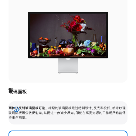
玻璃面板
两种抗反射玻璃面板可选。
标配的玻璃面板经过特别设计，反光率极低。纳米纹理
展
玻璃面板可分散反射光，从而进一步减少反光，即使在高亮光源的工作场所也能保
持出色画质。
开