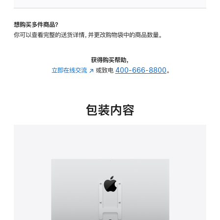
VESA
支
想购买多件商品？
架
你可以查看完整的送货详情，并更改购物袋中的商品数量。
转
换
器
获得购买帮助，
的
立即在线交流
(在
或致电
400-666-8800
。
分
新
期
窗
付
口
包装内容
款
中
选
打
项)
开)