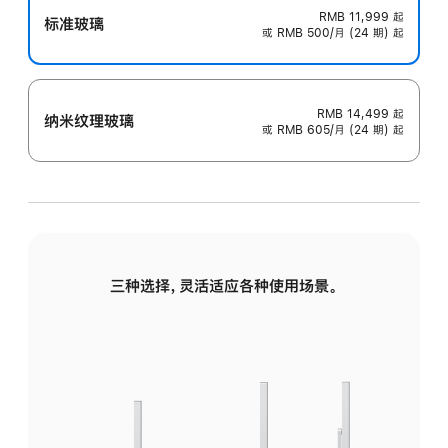
RMB 11,999
起
标准玻璃
或 RMB 500/月 (24 期) 起
RMB 14,499
起
纳米纹理玻璃
或 RMB 605/月 (24 期) 起
三种选择，灵活适应各种使用场景。
标