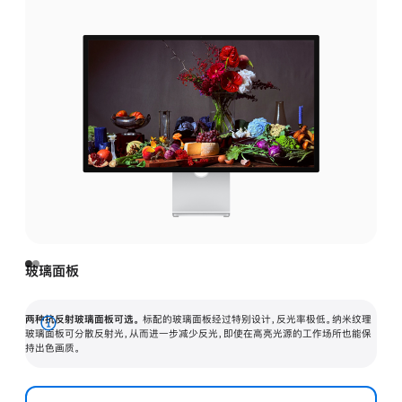
玻璃面板
两种抗反射玻璃面板可选。
标配的玻璃面板经过特别设计，反光率极低。纳米纹理
展
玻璃面板可分散反射光，从而进一步减少反光，即使在高亮光源的工作场所也能保
持出色画质。
开