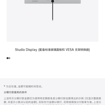
Studio Display (配备标准玻璃面板和 VESA 支架转换器)
网
脚
‡ 为近似值。金额可能随时间变动。
注
页
分期付款服务的条件
页
上述所示分期付款金额仅为使用特定期数免息分期付款估算得出的示例 (仅显示整数数
脚
额，未显示小数点以后的金额)，实际支付金额以银行、花呗或微信分付账单为准。上述分