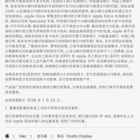
期付款方案由信用卡发卡机构 (包括但不限于招商银行、中国建设银行、中国工商银行
等，具体支持分期付款服务的可选择银行及对应分期付款方案请见付款页面)、蚂蚁金服
(花呗) 以及微信分付面向符合条件的中国大陆居民提供。部分银行会要求你通过支付
宝完成购买。Apple Store 零售店的分期付款方案可能与 Apple Store 在线商店不
同，请到店咨询 Specialist 专家。所有银行信用卡分期均需经你的信用卡发卡机构批
准；对于花呗分期，需经蚂蚁金服批准；对于微信分付分期，需经微信分付批准。如果你选
择的分期付款方案未获得信用卡发卡机构、蚂蚁金服或微信分付的批准，Apple 将不会
被告知原因。请参阅信用卡发卡机构 (包括但不限于招商银行、中国建设银行、中国工商
银行等，具体支持分期付款服务的可选择银行请见付款页面) 网站、支付宝网站和微信
分付服务页面，了解相关条件、费用和收费。订单可能需要满足特定金额要求，不同免息
分期期数对应的最低限额可能有所不同。上述分期付款服务只适用于个人消费者。企业
和教育机构客户、企业员工购买计划 (EPP) 和 Apple 员工购买计划 (EPP) 适用的分
期付款方案可能与上述方案不同，详情请参见教育商店、EPP 在线商店和企业商店。公
司信用卡无资格申请分期。招商银行分期付款单笔订单最高限额为 RMB 150000。
当商品有货并/或发货时，购物金额将计入你的信用卡、支付宝或微信分付账单。相关财
务费用将显示在你的信用卡对账单、支付宝或微信账户中。
产品按广告宣传价或标价提供分期付款服务。价格包含增值税。所有订单均可享受免费
送货服务。
此信息更新于 2026 年 7 月 30 日。
1. 重量依配置和制造工艺的不同而可能有所差异。
我们会使用你所在位置，为你更快显示送货选项。我们通过你的 IP 地址，或者你在上次
访问 Apple 网站时输入的位置信息，找到了你的位置。
Mac
显示器
购买 Studio Display