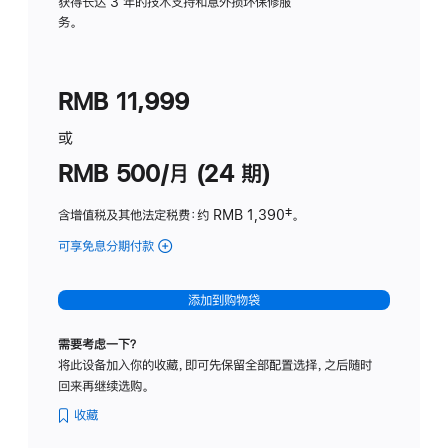
务
获得长达 3 年的技术支持和意外损坏保修服
务。
计
划
(适
RMB 11,999
用
于
或
Studio
RMB 500/月 (24 期)
Display
含增值税及其他法定税费
：约 RMB 1,390
脚
‡。
注
可享免息分期付款
(Studio
Display
-
添加到购物袋
标
准
需要考虑一下？
玻
将此设备加入你的收藏，即可先保留全部配置选择，之后随时
璃
回来再继续选购。
面
板
收藏
-