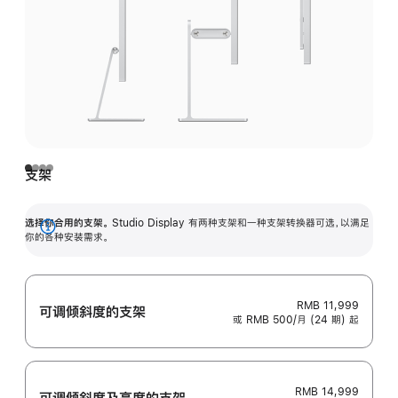
支架
选择你合用的支架。
Studio Display 有两种支架和一种支架转换器可选，以满足
展
你的各种安装需求。
开
RMB 11,999
可调倾斜度的支架
或 RMB 500/月 (24 期) 起
RMB 14,999
可调倾斜度及高‍度的支‍架