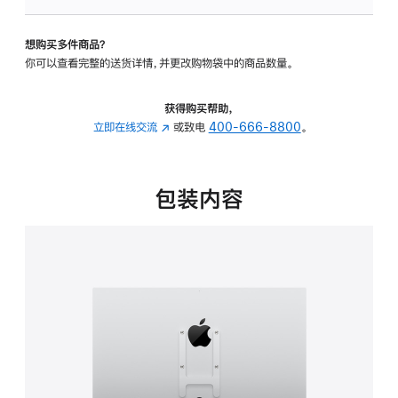
VESA
支
想购买多件商品？
架
你可以查看完整的送货详情，并更改购物袋中的商品数量。
转
换
器
获得购买帮助，
的
立即在线交流
(在
或致电
400-666-8800
。
分
新
期
窗
付
口
包装内容
款
中
选
打
项)
开)