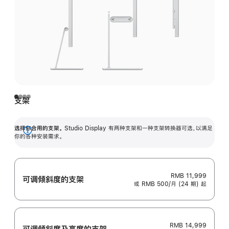
支架
选择你合用的支架。
Studio Display 有两种支架和一种支架转换器可选，以满足
展
你的各种安装需求。
开
RMB 11,999
可调倾斜度的支架
或 RMB 500/月 (24 期) 起
RMB 14,999
可调倾斜度及高‍度的支‍架