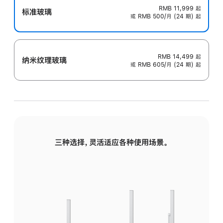
RMB 11,999
起
标准玻璃
或 RMB 500/月 (24 期) 起
RMB 14,499
起
纳米纹理玻璃
或 RMB 605/月 (24 期) 起
三种选择，灵活适应各种使用场景。
标