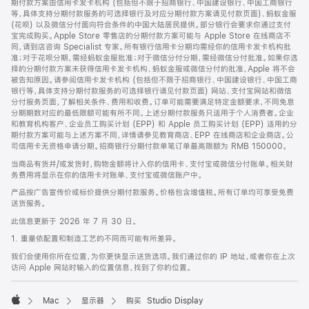
期付款方案由信用卡发卡机构 (包括但不限于招商银行、中国建设银行、中国工商银行
等，具体支持分期付款服务的可选择银行及对应分期付款方案请见付款页面)、蚂蚁金服
(花呗) 以及微信分付面向符合条件的中国大陆居民提供。部分银行会要求你通过支付
宝完成购买。Apple Store 零售店的分期付款方案可能与 Apple Store 在线商店不
同，请到店咨询 Specialist 专家。所有银行信用卡分期均需经你的信用卡发卡机构批
准；对于花呗分期，需经蚂蚁金服批准；对于微信分付分期，需经微信分付批准。如果你选
择的分期付款方案未获得信用卡发卡机构、蚂蚁金服或微信分付的批准，Apple 将不会
被告知原因。请参阅信用卡发卡机构 (包括但不限于招商银行、中国建设银行、中国工商
银行等，具体支持分期付款服务的可选择银行请见付款页面) 网站、支付宝网站和微信
分付服务页面，了解相关条件、费用和收费。订单可能需要满足特定金额要求，不同免息
分期期数对应的最低限额可能有所不同。上述分期付款服务只适用于个人消费者。企业
和教育机构客户、企业员工购买计划 (EPP) 和 Apple 员工购买计划 (EPP) 适用的分
期付款方案可能与上述方案不同，详情请参见教育商店、EPP 在线商店和企业商店。公
司信用卡无资格申请分期。招商银行分期付款单笔订单最高限额为 RMB 150000。
当商品有货并/或发货时，购物金额将计入你的信用卡、支付宝或微信分付账单。相关财
务费用将显示在你的信用卡对账单、支付宝或微信账户中。
产品按广告宣传价或标价提供分期付款服务。价格包含增值税。所有订单均可享受免费
送货服务。
此信息更新于 2026 年 7 月 30 日。
1. 重量依配置和制造工艺的不同而可能有所差异。
我们会使用你所在位置，为你更快显示送货选项。我们通过你的 IP 地址，或者你在上次
访问 Apple 网站时输入的位置信息，找到了你的位置。
Mac
显示器
购买 Studio Display