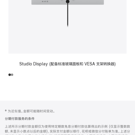
Studio Display (配备标准玻璃面板和 VESA 支架转换器)
网
脚
‡ 为近似值。金额可能随时间变动。
注
页
分期付款服务的条件
页
上述所示分期付款金额仅为使用特定期数免息分期付款估算得出的示例 (仅显示整数数
脚
额，未显示小数点以后的金额)，实际支付金额以银行、花呗或微信分付账单为准。上述分