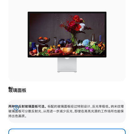
玻璃面板
两种抗反射玻璃面板可选。
标配的玻璃面板经过特别设计，反光率极低。纳米纹理
展
玻璃面板可分散反射光，从而进一步减少反光，即使在高亮光源的工作场所也能保
持出色画质。
开