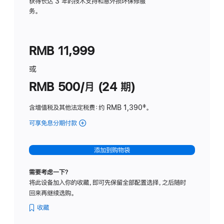
务
获得长达 3 年的技术支持和意外损坏保修服
务。
计
划
(适
RMB 11,999
用
于
或
Studio
RMB 500/月 (24 期)
Display
含增值税及其他法定税费
：约 RMB 1,390
脚
‡。
注
可享免息分期付款
(Studio
Display
-
添加到购物袋
标
准
需要考虑一下？
玻
将此设备加入你的收藏，即可先保留全部配置选择，之后随时
璃
回来再继续选购。
面
板
收藏
-