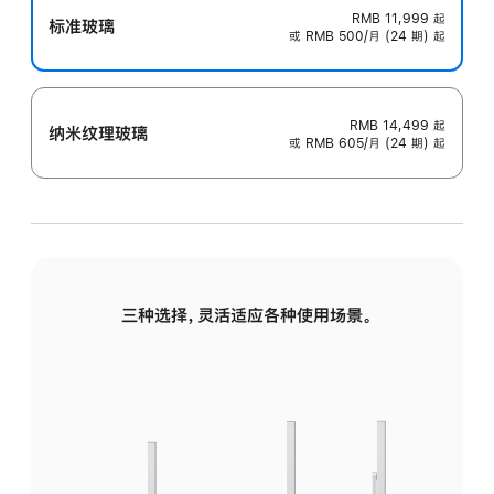
RMB 11,999
起
标准玻璃
或 RMB 500/月 (24 期) 起
RMB 14,499
起
纳米纹理玻璃
或 RMB 605/月 (24 期) 起
三种选择，灵活适应各种使用场景。
标