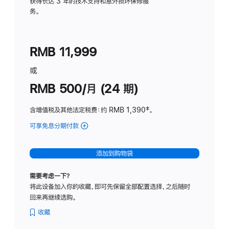
务
获得长达 3 年的技术支持和意外损坏保修服
务。
计
划
(适
RMB 11,999
用
于
或
Studio
RMB 500/月 (24 期)
Display
含增值税及其他法定税费
：约 RMB 1,390
脚
‡。
注
可享免息分期付款
(Studio
Display
-
添加到购物袋
标
准
需要考虑一下？
玻
将此设备加入你的收藏，即可先保留全部配置选择，之后随时
璃
回来再继续选购。
面
板
收藏
-