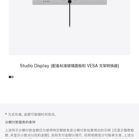
Studio Display (配备标准玻璃面板和 VESA 支架转换器)
网
脚
‡ 为近似值。金额可能随时间变动。
注
页
分期付款服务的条件
页
上述所示分期付款金额仅为使用特定期数免息分期付款估算得出的示例 (仅显示整数数
脚
额，未显示小数点以后的金额)，实际支付金额以银行、花呗或微信分付账单为准。上述分