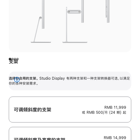
支架
选择你合用的支架。
Studio Display 有两种支架和一种支架转换器可选，以满足
展
你的各种安装需求。
开
RMB 11,999
可调倾斜度的支架
或 RMB 500/月 (24 期) 起
RMB 14,999
可调倾斜度及高‍度的支‍架