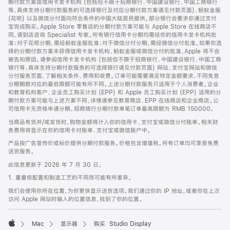
期付款方案由信用卡发卡机构 (包括但不限于招商银行、中国建设银行、中国工商银行
等，具体支持分期付款服务的可选择银行及对应分期付款方案请见付款页面)、蚂蚁金服
(花呗) 以及微信分付面向符合条件的中国大陆居民提供。部分银行会要求你通过支付
宝完成购买。Apple Store 零售店的分期付款方案可能与 Apple Store 在线商店不
同，请到店咨询 Specialist 专家。所有银行信用卡分期均需经你的信用卡发卡机构批
准；对于花呗分期，需经蚂蚁金服批准；对于微信分付分期，需经微信分付批准。如果你选
择的分期付款方案未获得信用卡发卡机构、蚂蚁金服或微信分付的批准，Apple 将不会
被告知原因。请参阅信用卡发卡机构 (包括但不限于招商银行、中国建设银行、中国工商
银行等，具体支持分期付款服务的可选择银行请见付款页面) 网站、支付宝网站和微信
分付服务页面，了解相关条件、费用和收费。订单可能需要满足特定金额要求，不同免息
分期期数对应的最低限额可能有所不同。上述分期付款服务只适用于个人消费者。企业
和教育机构客户、企业员工购买计划 (EPP) 和 Apple 员工购买计划 (EPP) 适用的分
期付款方案可能与上述方案不同，详情请参见教育商店、EPP 在线商店和企业商店。公
司信用卡无资格申请分期。招商银行分期付款单笔订单最高限额为 RMB 150000。
当商品有货并/或发货时，购物金额将计入你的信用卡、支付宝或微信分付账单。相关财
务费用将显示在你的信用卡对账单、支付宝或微信账户中。
产品按广告宣传价或标价提供分期付款服务。价格包含增值税。所有订单均可享受免费
送货服务。
此信息更新于 2026 年 7 月 30 日。
1. 重量依配置和制造工艺的不同而可能有所差异。
我们会使用你所在位置，为你更快显示送货选项。我们通过你的 IP 地址，或者你在上次
访问 Apple 网站时输入的位置信息，找到了你的位置。
Mac
显示器
购买 Studio Display