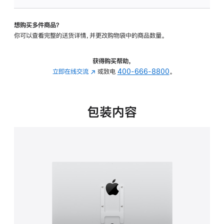
VESA
支
想购买多件商品？
架
你可以查看完整的送货详情，并更改购物袋中的商品数量。
转
换
器
获得购买帮助，
的
立即在线交流
(在
或致电
400-666-8800
。
分
新
期
窗
付
口
包装内容
款
中
选
打
项)
开)