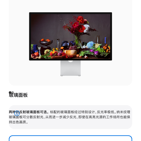
玻璃面板
两种抗反射玻璃面板可选。
标配的玻璃面板经过特别设计，反光率极低。纳米纹理
展
玻璃面板可分散反射光，从而进一步减少反光，即使在高亮光源的工作场所也能保
持出色画质。
开