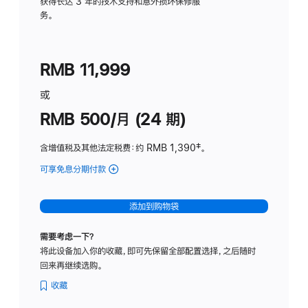
务
获得长达 3 年的技术支持和意外损坏保修服
务。
计
划
(适
RMB 11,999
用
于
或
Studio
RMB 500/月 (24 期)
Display
含增值税及其他法定税费
：约 RMB 1,390
脚
‡。
注
可享免息分期付款
(Studio
Display
-
添加到购物袋
标
准
需要考虑一下？
玻
将此设备加入你的收藏，即可先保留全部配置选择，之后随时
璃
回来再继续选购。
面
板
收藏
-