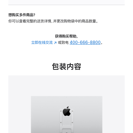
VESA
支
想购买多件商品？
架
你可以查看完整的送货详情，并更改购物袋中的商品数量。
转
换
器
获得购买帮助，
的
立即在线交流
(在
或致电
400-666-8800
。
分
新
期
窗
付
口
包装内容
款
中
选
打
项)
开)