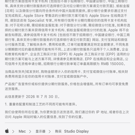
期付款方案由信用卡发卡机构 (包括但不限于招商银行、中国建设银行、中国工商银行
等，具体支持分期付款服务的可选择银行及对应分期付款方案请见付款页面)、蚂蚁金服
(花呗) 以及微信分付面向符合条件的中国大陆居民提供。部分银行会要求你通过支付
宝完成购买。Apple Store 零售店的分期付款方案可能与 Apple Store 在线商店不
同，请到店咨询 Specialist 专家。所有银行信用卡分期均需经你的信用卡发卡机构批
准；对于花呗分期，需经蚂蚁金服批准；对于微信分付分期，需经微信分付批准。如果你选
择的分期付款方案未获得信用卡发卡机构、蚂蚁金服或微信分付的批准，Apple 将不会
被告知原因。请参阅信用卡发卡机构 (包括但不限于招商银行、中国建设银行、中国工商
银行等，具体支持分期付款服务的可选择银行请见付款页面) 网站、支付宝网站和微信
分付服务页面，了解相关条件、费用和收费。订单可能需要满足特定金额要求，不同免息
分期期数对应的最低限额可能有所不同。上述分期付款服务只适用于个人消费者。企业
和教育机构客户、企业员工购买计划 (EPP) 和 Apple 员工购买计划 (EPP) 适用的分
期付款方案可能与上述方案不同，详情请参见教育商店、EPP 在线商店和企业商店。公
司信用卡无资格申请分期。招商银行分期付款单笔订单最高限额为 RMB 150000。
当商品有货并/或发货时，购物金额将计入你的信用卡、支付宝或微信分付账单。相关财
务费用将显示在你的信用卡对账单、支付宝或微信账户中。
产品按广告宣传价或标价提供分期付款服务。价格包含增值税。所有订单均可享受免费
送货服务。
此信息更新于 2026 年 7 月 30 日。
1. 重量依配置和制造工艺的不同而可能有所差异。
我们会使用你所在位置，为你更快显示送货选项。我们通过你的 IP 地址，或者你在上次
访问 Apple 网站时输入的位置信息，找到了你的位置。
Mac
显示器
购买 Studio Display