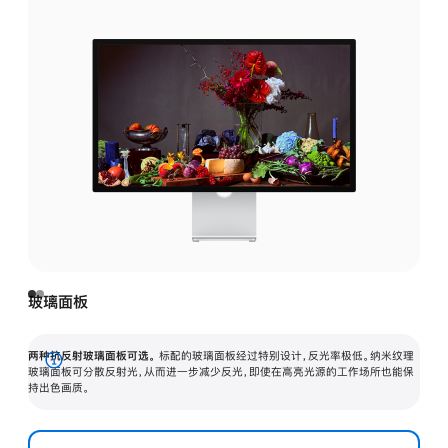
玻璃面板
两种抗反射玻璃面板可选。
标配的玻璃面板经过特别设计，反光率极低。纳米纹理
展
玻璃面板可分散反射光，从而进一步减少反光，即使在高亮光源的工作场所也能保
持出色画质。
开