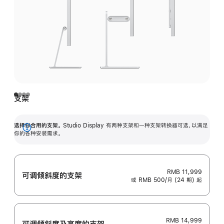
支架
选择你合用的支架。
Studio Display 有两种支架和一种支架转换器可选，以满足
展
你的各种安装需求。
开
RMB 11,999
可调倾斜度的支架
或 RMB 500/月 (24 期) 起
RMB 14,999
可调倾斜度及高‍度的支‍架