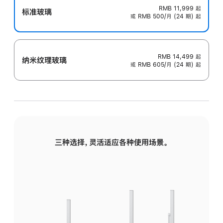
RMB 11,999
起
标准玻璃
或 RMB 500/月 (24 期) 起
RMB 14,499
起
纳米纹理玻璃
或 RMB 605/月 (24 期) 起
三种选择，灵活适应各种使用场景。
标