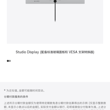
Studio Display (配备标准玻璃面板和 VESA 支架转换器)
网
脚
‡ 为近似值。金额可能随时间变动。
注
页
分期付款服务的条件
页
上述所示分期付款金额仅为使用特定期数免息分期付款估算得出的示例 (仅显示整数数
脚
额，未显示小数点以后的金额)，实际支付金额以银行、花呗或微信分付账单为准。上述分