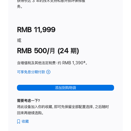
务
获得长达 3 年的技术支持和意外损坏保修服
务。
计
划
(适
RMB 11,999
用
于
或
Studio
RMB 500/月 (24 期)
Display
含增值税及其他法定税费
：约 RMB 1,390
脚
‡。
注
可享免息分期付款
(Studio
Display
-
添加到购物袋
标
准
需要考虑一下？
玻
将此设备加入你的收藏，即可先保留全部配置选择，之后随时
璃
回来再继续选购。
面
板
收藏
-