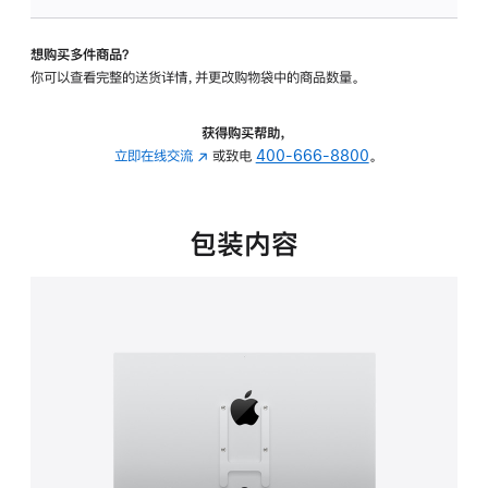
VESA
支
想购买多件商品？
架
你可以查看完整的送货详情，并更改购物袋中的商品数量。
转
换
器
获得购买帮助，
的
立即在线交流
(在
或致电
400-666-8800
。
分
新
期
窗
付
口
包装内容
款
中
选
打
项)
开)