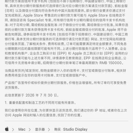
期付款方案由信用卡发卡机构 (包括但不限于招商银行、中国建设银行、中国工商银行
等，具体支持分期付款服务的可选择银行及对应分期付款方案请见付款页面)、蚂蚁金服
(花呗) 以及微信分付面向符合条件的中国大陆居民提供。部分银行会要求你通过支付
宝完成购买。Apple Store 零售店的分期付款方案可能与 Apple Store 在线商店不
同，请到店咨询 Specialist 专家。所有银行信用卡分期均需经你的信用卡发卡机构批
准；对于花呗分期，需经蚂蚁金服批准；对于微信分付分期，需经微信分付批准。如果你选
择的分期付款方案未获得信用卡发卡机构、蚂蚁金服或微信分付的批准，Apple 将不会
被告知原因。请参阅信用卡发卡机构 (包括但不限于招商银行、中国建设银行、中国工商
银行等，具体支持分期付款服务的可选择银行请见付款页面) 网站、支付宝网站和微信
分付服务页面，了解相关条件、费用和收费。订单可能需要满足特定金额要求，不同免息
分期期数对应的最低限额可能有所不同。上述分期付款服务只适用于个人消费者。企业
和教育机构客户、企业员工购买计划 (EPP) 和 Apple 员工购买计划 (EPP) 适用的分
期付款方案可能与上述方案不同，详情请参见教育商店、EPP 在线商店和企业商店。公
司信用卡无资格申请分期。招商银行分期付款单笔订单最高限额为 RMB 150000。
当商品有货并/或发货时，购物金额将计入你的信用卡、支付宝或微信分付账单。相关财
务费用将显示在你的信用卡对账单、支付宝或微信账户中。
产品按广告宣传价或标价提供分期付款服务。价格包含增值税。所有订单均可享受免费
送货服务。
此信息更新于 2026 年 7 月 30 日。
1. 重量依配置和制造工艺的不同而可能有所差异。
我们会使用你所在位置，为你更快显示送货选项。我们通过你的 IP 地址，或者你在上次
访问 Apple 网站时输入的位置信息，找到了你的位置。
Mac
显示器
购买 Studio Display