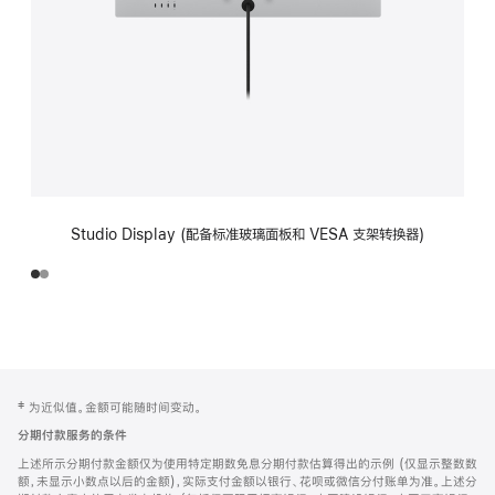
Studio Display (配备标准玻璃面板和 VESA 支架转换器)
网
脚
‡ 为近似值。金额可能随时间变动。
注
页
分期付款服务的条件
页
上述所示分期付款金额仅为使用特定期数免息分期付款估算得出的示例 (仅显示整数数
脚
额，未显示小数点以后的金额)，实际支付金额以银行、花呗或微信分付账单为准。上述分