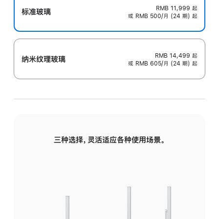
RMB 11,999
起
标准玻璃
或 RMB 500/月 (24 期) 起
RMB 14,499
起
纳米纹理玻璃
或 RMB 605/月 (24 期) 起
三种选择，灵活适应各种使用场景。
标