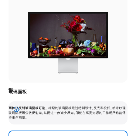
玻璃面板
两种抗反射玻璃面板可选。
标配的玻璃面板经过特别设计，反光率极低。纳米纹理
展
玻璃面板可分散反射光，从而进一步减少反光，即使在高亮光源的工作场所也能保
持出色画质。
开