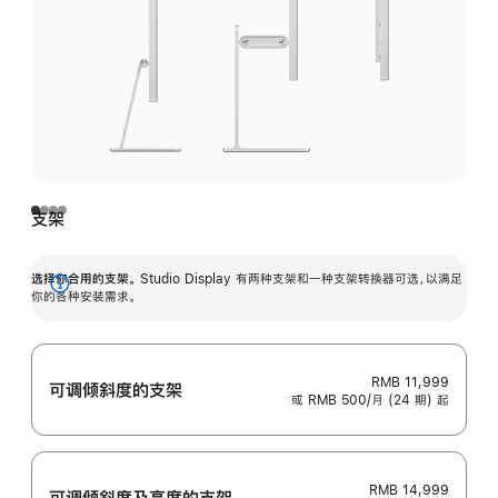
支架
选择你合用的支架。
Studio Display 有两种支架和一种支架转换器可选，以满足
展
你的各种安装需求。
开
RMB 11,999
可调倾斜度的支架
或 RMB 500/月 (24 期) 起
RMB 14,999
可调倾斜度及高‍度的支‍架