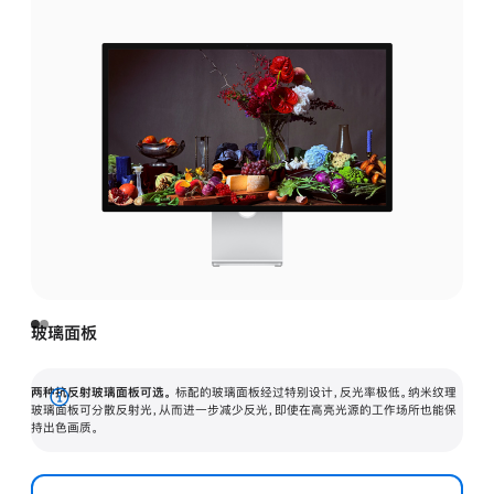
玻璃面板
两种抗反射玻璃面板可选。
标配的玻璃面板经过特别设计，反光率极低。纳米纹理
展
玻璃面板可分散反射光，从而进一步减少反光，即使在高亮光源的工作场所也能保
持出色画质。
开