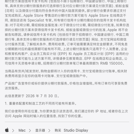
期付款方案由信用卡发卡机构 (包括但不限于招商银行、中国建设银行、中国工商银行
等，具体支持分期付款服务的可选择银行及对应分期付款方案请见付款页面)、蚂蚁金服
(花呗) 以及微信分付面向符合条件的中国大陆居民提供。部分银行会要求你通过支付
宝完成购买。Apple Store 零售店的分期付款方案可能与 Apple Store 在线商店不
同，请到店咨询 Specialist 专家。所有银行信用卡分期均需经你的信用卡发卡机构批
准；对于花呗分期，需经蚂蚁金服批准；对于微信分付分期，需经微信分付批准。如果你选
择的分期付款方案未获得信用卡发卡机构、蚂蚁金服或微信分付的批准，Apple 将不会
被告知原因。请参阅信用卡发卡机构 (包括但不限于招商银行、中国建设银行、中国工商
银行等，具体支持分期付款服务的可选择银行请见付款页面) 网站、支付宝网站和微信
分付服务页面，了解相关条件、费用和收费。订单可能需要满足特定金额要求，不同免息
分期期数对应的最低限额可能有所不同。上述分期付款服务只适用于个人消费者。企业
和教育机构客户、企业员工购买计划 (EPP) 和 Apple 员工购买计划 (EPP) 适用的分
期付款方案可能与上述方案不同，详情请参见教育商店、EPP 在线商店和企业商店。公
司信用卡无资格申请分期。招商银行分期付款单笔订单最高限额为 RMB 150000。
当商品有货并/或发货时，购物金额将计入你的信用卡、支付宝或微信分付账单。相关财
务费用将显示在你的信用卡对账单、支付宝或微信账户中。
产品按广告宣传价或标价提供分期付款服务。价格包含增值税。所有订单均可享受免费
送货服务。
此信息更新于 2026 年 7 月 30 日。
1. 重量依配置和制造工艺的不同而可能有所差异。
我们会使用你所在位置，为你更快显示送货选项。我们通过你的 IP 地址，或者你在上次
访问 Apple 网站时输入的位置信息，找到了你的位置。
Mac
显示器
购买 Studio Display