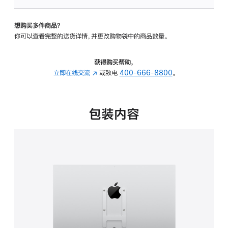
VESA
支
想购买多件商品？
架
你可以查看完整的送货详情，并更改购物袋中的商品数量。
转
换
器
获得购买帮助，
的
立即在线交流
(在
或致电
400-666-8800
。
分
新
期
窗
付
口
包装内容
款
中
选
打
项)
开)