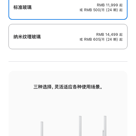
RMB 11,999
起
标准玻璃
或 RMB 500/月 (24 期) 起
RMB 14,499
起
纳米纹理玻璃
或 RMB 605/月 (24 期) 起
三种选择，灵活适应各种使用场景。
标