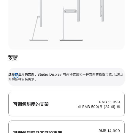
支架
选择你合用的支架。
Studio Display 有两种支架和一种支架转换器可选，以满足
展
你的各种安装需求。
开
RMB 11,999
可调倾斜度的支架
或 RMB 500/月 (24 期) 起
RMB 14,999
可调倾斜度及高‍度的支‍架