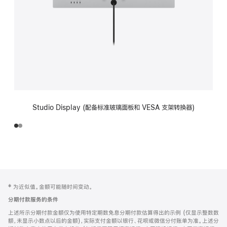
Studio Display (配备标准玻璃面板和 VESA 支架转换器)
网
脚
‡ 为近似值。金额可能随时间变动。
注
页
分期付款服务的条件
页
上述所示分期付款金额仅为使用特定期数免息分期付款估算得出的示例 (仅显示整数数
脚
额，未显示小数点以后的金额)，实际支付金额以银行、花呗或微信分付账单为准。上述分