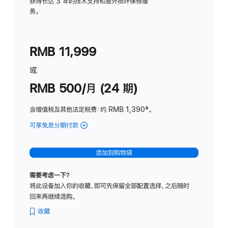
务
获得长达 3 年的技术支持和意外损坏保修服
务。
计
划
(适
RMB 11,999
用
于
或
Studio
RMB 500/月 (24 期)
Display
含增值税及其他法定税费
：约 RMB 1,390
脚
‡。
注
可享免息分期付款
(Studio
Display
-
添加到购物袋
标
准
需要考虑一下？
玻
将此设备加入你的收藏，即可先保留全部配置选择，之后随时
璃
回来再继续选购。
面
板
收藏
-