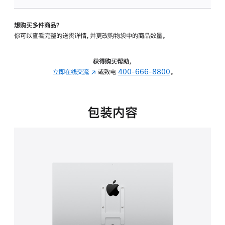
VESA
支
想购买多件商品？
架
你可以查看完整的送货详情，并更改购物袋中的商品数量。
转
换
器
获得购买帮助，
的
立即在线交流
(在
或致电
400-666-8800
。
分
新
期
窗
付
口
包装内容
款
中
选
打
项)
开)