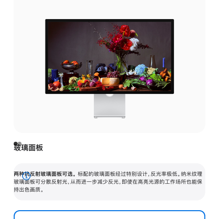
玻璃面板
两种抗反射玻璃面板可选。
标配的玻璃面板经过特别设计，反光率极低。纳米纹理
展
玻璃面板可分散反射光，从而进一步减少反光，即使在高亮光源的工作场所也能保
持出色画质。
开