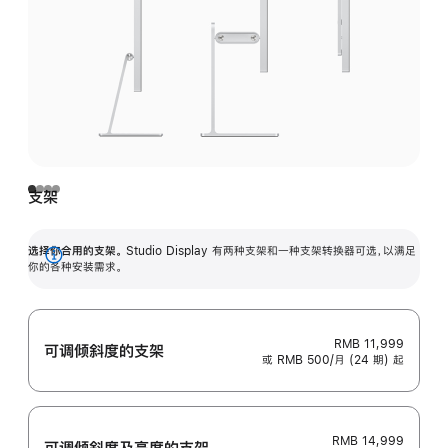
支架
选择你合用的支架。
Studio Display 有两种支架和一种支架转换器可选，以满足
展
你的各种安装需求。
开
RMB 11,999
可调倾斜度的支架
或 RMB 500/月 (24 期) 起
RMB 14,999
可调倾斜度及高‍度的支‍架