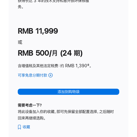
务
获得长达 3 年的技术支持和意外损坏保修服
务。
计
划
(适
RMB 11,999
用
于
或
Studio
RMB 500/月 (24 期)
Display
含增值税及其他法定税费
：约 RMB 1,390
脚
‡。
注
可享免息分期付款
(Studio
Display
-
添加到购物袋
标
准
需要考虑一下？
玻
将此设备加入你的收藏，即可先保留全部配置选择，之后随时
璃
回来再继续选购。
面
板
收藏
-