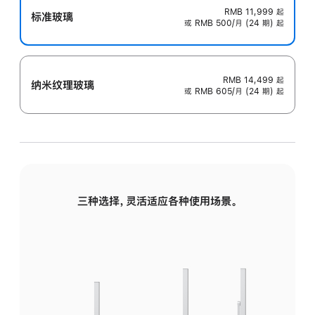
RMB 11,999
起
标准玻璃
或 RMB 500/月 (24 期) 起
RMB 14,499
起
纳米纹理玻璃
或 RMB 605/月 (24 期) 起
三种选择，灵活适应各种使用场景。
标