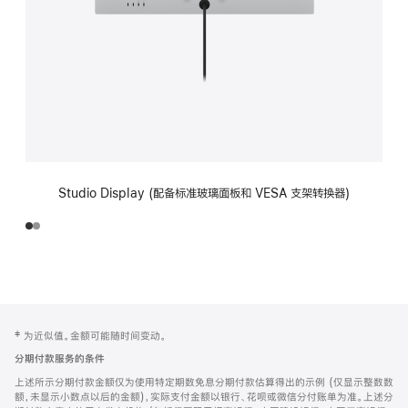
Studio Display (配备标准玻璃面板和 VESA 支架转换器)
网
脚
‡ 为近似值。金额可能随时间变动。
注
页
分期付款服务的条件
页
上述所示分期付款金额仅为使用特定期数免息分期付款估算得出的示例 (仅显示整数数
脚
额，未显示小数点以后的金额)，实际支付金额以银行、花呗或微信分付账单为准。上述分