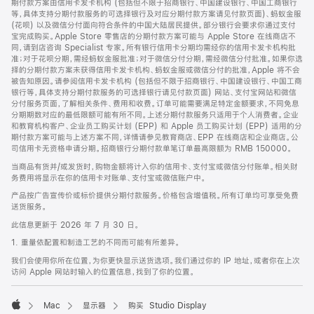
期付款方案由信用卡发卡机构 (包括但不限于招商银行、中国建设银行、中国工商银行
等，具体支持分期付款服务的可选择银行及对应分期付款方案请见付款页面)、蚂蚁金服
(花呗) 以及微信分付面向符合条件的中国大陆居民提供。部分银行会要求你通过支付
宝完成购买。Apple Store 零售店的分期付款方案可能与 Apple Store 在线商店不
同，请到店咨询 Specialist 专家。所有银行信用卡分期均需经你的信用卡发卡机构批
准；对于花呗分期，需经蚂蚁金服批准；对于微信分付分期，需经微信分付批准。如果你选
择的分期付款方案未获得信用卡发卡机构、蚂蚁金服或微信分付的批准，Apple 将不会
被告知原因。请参阅信用卡发卡机构 (包括但不限于招商银行、中国建设银行、中国工商
银行等，具体支持分期付款服务的可选择银行请见付款页面) 网站、支付宝网站和微信
分付服务页面，了解相关条件、费用和收费。订单可能需要满足特定金额要求，不同免息
分期期数对应的最低限额可能有所不同。上述分期付款服务只适用于个人消费者。企业
和教育机构客户、企业员工购买计划 (EPP) 和 Apple 员工购买计划 (EPP) 适用的分
期付款方案可能与上述方案不同，详情请参见教育商店、EPP 在线商店和企业商店。公
司信用卡无资格申请分期。招商银行分期付款单笔订单最高限额为 RMB 150000。
当商品有货并/或发货时，购物金额将计入你的信用卡、支付宝或微信分付账单。相关财
务费用将显示在你的信用卡对账单、支付宝或微信账户中。
产品按广告宣传价或标价提供分期付款服务。价格包含增值税。所有订单均可享受免费
送货服务。
此信息更新于 2026 年 7 月 30 日。
1. 重量依配置和制造工艺的不同而可能有所差异。
我们会使用你所在位置，为你更快显示送货选项。我们通过你的 IP 地址，或者你在上次
访问 Apple 网站时输入的位置信息，找到了你的位置。
Mac
显示器
购买 Studio Display