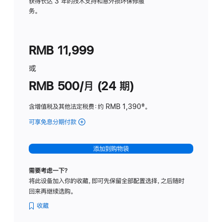
务
获得长达 3 年的技术支持和意外损坏保修服
务。
计
划
(适
RMB 11,999
用
于
或
Studio
RMB 500/月 (24 期)
Display
含增值税及其他法定税费
：约 RMB 1,390
脚
‡。
注
可享免息分期付款
(Studio
Display
-
添加到购物袋
标
准
需要考虑一下？
玻
将此设备加入你的收藏，即可先保留全部配置选择，之后随时
璃
回来再继续选购。
面
板
收藏
-