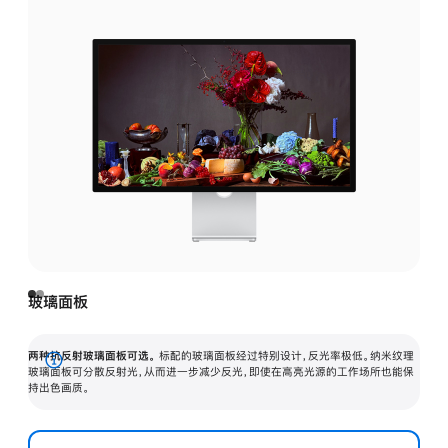
玻璃面板
两种抗反射玻璃面板可选。
标配的玻璃面板经过特别设计，反光率极低。纳米纹理
展
玻璃面板可分散反射光，从而进一步减少反光，即使在高亮光源的工作场所也能保
持出色画质。
开