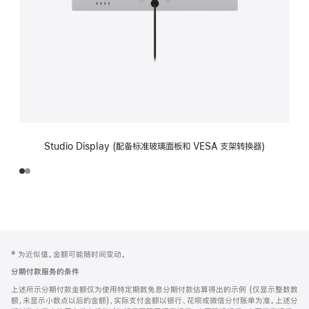
Studio Display (配备标准玻璃面板和 VESA 支架转换器)
网
脚
‡ 为近似值。金额可能随时间变动。
注
页
分期付款服务的条件
页
上述所示分期付款金额仅为使用特定期数免息分期付款估算得出的示例 (仅显示整数数
脚
额，未显示小数点以后的金额)，实际支付金额以银行、花呗或微信分付账单为准。上述分