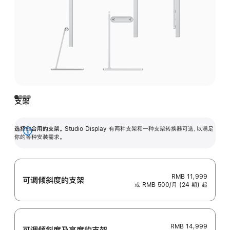
支架
选择你合用的支架。
Studio Display 有两种支架和一种支架转换器可选，以满足
展
你的各种安装需求。
开
RMB 11,999
可调倾斜度的支架
或 RMB 500/月 (24 期) 起
RMB 14,999
可调倾斜度及高‍度的支‍架