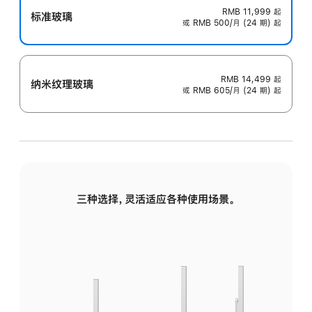
RMB 11,999
起
标准玻璃
或 RMB 500/月 (24 期) 起
RMB 14,499
起
纳米纹理玻璃
或 RMB 605/月 (24 期) 起
三种选择，灵活适应各种使用场景。
标