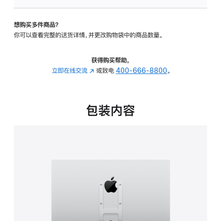
VESA
支
想购买多件商品？
架
你可以查看完整的送货详情，并更改购物袋中的商品数量。
转
换
器
获得购买帮助，
的
立即在线交流
(在
或致电
400-666-8800
。
分
新
期
窗
付
口
包装内容
款
中
选
打
项)
开)