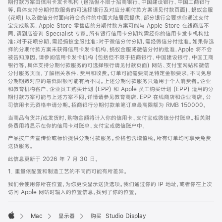
期付款方案由信用卡发卡机构 (包括但不限于招商银行、中国建设银行、中国工商银行
等，具体支持分期付款服务的可选择银行及对应分期付款方案请见付款页面)、蚂蚁金服
(花呗) 以及微信分付面向符合条件的中国大陆居民提供。部分银行会要求你通过支付
宝完成购买。Apple Store 零售店的分期付款方案可能与 Apple Store 在线商店不
同，请到店咨询 Specialist 专家。所有银行信用卡分期均需经你的信用卡发卡机构批
准；对于花呗分期，需经蚂蚁金服批准；对于微信分付分期，需经微信分付批准。如果你选
择的分期付款方案未获得信用卡发卡机构、蚂蚁金服或微信分付的批准，Apple 将不会
被告知原因。请参阅信用卡发卡机构 (包括但不限于招商银行、中国建设银行、中国工商
银行等，具体支持分期付款服务的可选择银行请见付款页面) 网站、支付宝网站和微信
分付服务页面，了解相关条件、费用和收费。订单可能需要满足特定金额要求，不同免息
分期期数对应的最低限额可能有所不同。上述分期付款服务只适用于个人消费者。企业
和教育机构客户、企业员工购买计划 (EPP) 和 Apple 员工购买计划 (EPP) 适用的分
期付款方案可能与上述方案不同，详情请参见教育商店、EPP 在线商店和企业商店。公
司信用卡无资格申请分期。招商银行分期付款单笔订单最高限额为 RMB 150000。
当商品有货并/或发货时，购物金额将计入你的信用卡、支付宝或微信分付账单。相关财
务费用将显示在你的信用卡对账单、支付宝或微信账户中。
产品按广告宣传价或标价提供分期付款服务。价格包含增值税。所有订单均可享受免费
送货服务。
此信息更新于 2026 年 7 月 30 日。
1. 重量依配置和制造工艺的不同而可能有所差异。
我们会使用你所在位置，为你更快显示送货选项。我们通过你的 IP 地址，或者你在上次
访问 Apple 网站时输入的位置信息，找到了你的位置。
Mac
显示器
购买 Studio Display