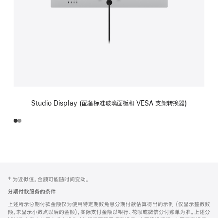
Studio Display (配备标准玻璃面板和 VESA 支架转换器)
网
脚
‡ 为近似值。金额可能随时间变动。
注
页
分期付款服务的条件
页
上述所示分期付款金额仅为使用特定期数免息分期付款估算得出的示例 (仅显示整数数
脚
额，未显示小数点以后的金额)，实际支付金额以银行、花呗或微信分付账单为准。上述分