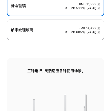
RMB 11,999
起
标准玻璃
或 RMB 500/月 (24 期) 起
RMB 14,499
起
纳米纹理玻璃
或 RMB 605/月 (24 期) 起
三种选择，灵活适应各种使用场景。
标