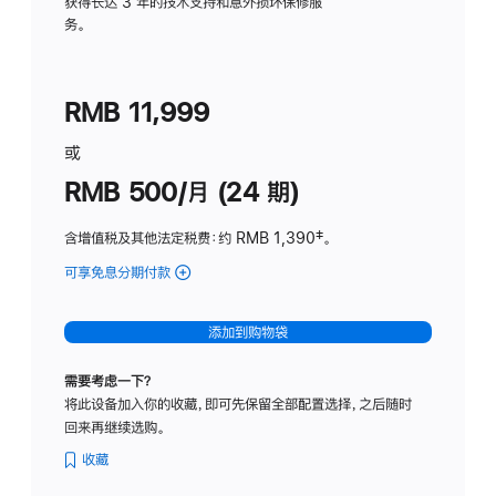
务
获得长达 3 年的技术支持和意外损坏保修服
务。
计
划
(适
RMB 11,999
用
于
或
Studio
RMB 500/月 (24 期)
Display
含增值税及其他法定税费
：约 RMB 1,390
脚
‡。
注
可享免息分期付款
(Studio
Display
-
添加到购物袋
标
准
需要考虑一下？
玻
将此设备加入你的收藏，即可先保留全部配置选择，之后随时
璃
回来再继续选购。
面
板
收藏
-