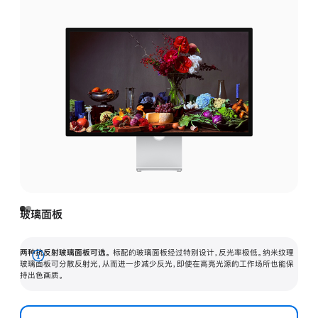
玻璃面板
两种抗反射玻璃面板可选。
标配的玻璃面板经过特别设计，反光率极低。纳米纹理
展
玻璃面板可分散反射光，从而进一步减少反光，即使在高亮光源的工作场所也能保
持出色画质。
开