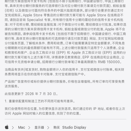
期付款方案由信用卡发卡机构 (包括但不限于招商银行、中国建设银行、中国工商银行
等，具体支持分期付款服务的可选择银行及对应分期付款方案请见付款页面)、蚂蚁金服
(花呗) 以及微信分付面向符合条件的中国大陆居民提供。部分银行会要求你通过支付
宝完成购买。Apple Store 零售店的分期付款方案可能与 Apple Store 在线商店不
同，请到店咨询 Specialist 专家。所有银行信用卡分期均需经你的信用卡发卡机构批
准；对于花呗分期，需经蚂蚁金服批准；对于微信分付分期，需经微信分付批准。如果你选
择的分期付款方案未获得信用卡发卡机构、蚂蚁金服或微信分付的批准，Apple 将不会
被告知原因。请参阅信用卡发卡机构 (包括但不限于招商银行、中国建设银行、中国工商
银行等，具体支持分期付款服务的可选择银行请见付款页面) 网站、支付宝网站和微信
分付服务页面，了解相关条件、费用和收费。订单可能需要满足特定金额要求，不同免息
分期期数对应的最低限额可能有所不同。上述分期付款服务只适用于个人消费者。企业
和教育机构客户、企业员工购买计划 (EPP) 和 Apple 员工购买计划 (EPP) 适用的分
期付款方案可能与上述方案不同，详情请参见教育商店、EPP 在线商店和企业商店。公
司信用卡无资格申请分期。招商银行分期付款单笔订单最高限额为 RMB 150000。
当商品有货并/或发货时，购物金额将计入你的信用卡、支付宝或微信分付账单。相关财
务费用将显示在你的信用卡对账单、支付宝或微信账户中。
产品按广告宣传价或标价提供分期付款服务。价格包含增值税。所有订单均可享受免费
送货服务。
此信息更新于 2026 年 7 月 30 日。
1. 重量依配置和制造工艺的不同而可能有所差异。
我们会使用你所在位置，为你更快显示送货选项。我们通过你的 IP 地址，或者你在上次
访问 Apple 网站时输入的位置信息，找到了你的位置。
Mac
显示器
购买 Studio Display