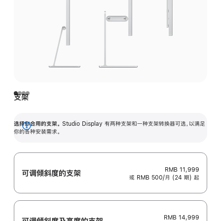
支架
选择你合用的支架。
Studio Display 有两种支架和一种支架转换器可选，以满足
展
你的各种安装需求。
开
RMB 11,999
可调倾斜度的支架
或 RMB 500/月 (24 期) 起
RMB 14,999
可调倾斜度及高‍度的支‍架