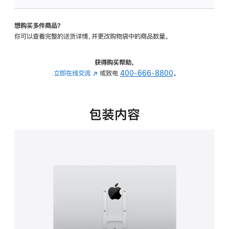
VESA
支
想购买多件商品？
架
你可以查看完整的送货详情，并更改购物袋中的商品数量。
转
换
器
获得购买帮助，
的
立即在线交流
(在
或致电
400-666-8800
。
分
新
期
窗
付
口
包装内容
款
中
选
打
项)
开)