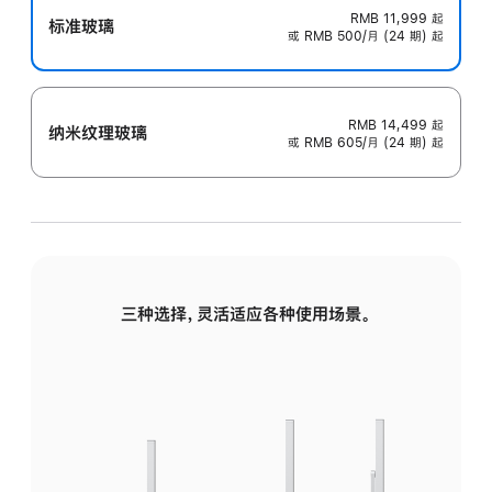
RMB 11,999
起
标准玻璃
或 RMB 500/月 (24 期) 起
RMB 14,499
起
纳米纹理玻璃
或 RMB 605/月 (24 期) 起
三种选择，灵活适应各种使用场景。
标