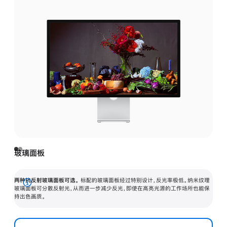
玻璃面板
两种抗反射玻璃面板可选。
标配的玻璃面板经过特别设计，反光率极低。纳米纹理
展
玻璃面板可分散反射光，从而进一步减少反光，即使在高亮光源的工作场所也能保
持出色画质。
开