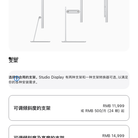
支架
选择你合用的支架。
Studio Display 有两种支架和一种支架转换器可选，以满足
展
你的各种安装需求。
开
RMB 11,999
可调倾斜度的支架
或 RMB 500/月 (24 期) 起
RMB 14,999
可调倾斜度及高‍度的支‍架