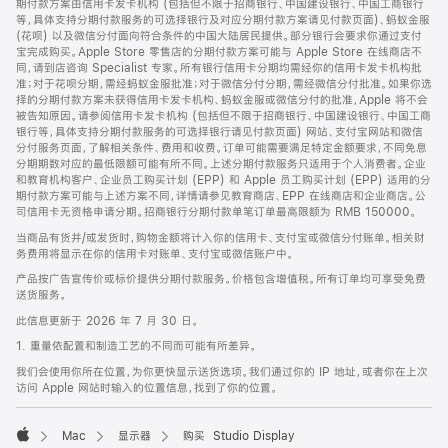
期付款方案由信用卡发卡机构 (包括但不限于招商银行、中国建设银行、中国工商银行
等，具体支持分期付款服务的可选择银行及对应分期付款方案请见付款页面)、蚂蚁金服
(花呗) 以及微信分付面向符合条件的中国大陆居民提供。部分银行会要求你通过支付
宝完成购买。Apple Store 零售店的分期付款方案可能与 Apple Store 在线商店不
同，请到店咨询 Specialist 专家。所有银行信用卡分期均需经你的信用卡发卡机构批
准；对于花呗分期，需经蚂蚁金服批准；对于微信分付分期，需经微信分付批准。如果你选
择的分期付款方案未获得信用卡发卡机构、蚂蚁金服或微信分付的批准，Apple 将不会
被告知原因。请参阅信用卡发卡机构 (包括但不限于招商银行、中国建设银行、中国工商
银行等，具体支持分期付款服务的可选择银行请见付款页面) 网站、支付宝网站和微信
分付服务页面，了解相关条件、费用和收费。订单可能需要满足特定金额要求，不同免息
分期期数对应的最低限额可能有所不同。上述分期付款服务只适用于个人消费者。企业
和教育机构客户、企业员工购买计划 (EPP) 和 Apple 员工购买计划 (EPP) 适用的分
期付款方案可能与上述方案不同，详情请参见教育商店、EPP 在线商店和企业商店。公
司信用卡无资格申请分期。招商银行分期付款单笔订单最高限额为 RMB 150000。
当商品有货并/或发货时，购物金额将计入你的信用卡、支付宝或微信分付账单。相关财
务费用将显示在你的信用卡对账单、支付宝或微信账户中。
产品按广告宣传价或标价提供分期付款服务。价格包含增值税。所有订单均可享受免费
送货服务。
此信息更新于 2026 年 7 月 30 日。
1. 重量依配置和制造工艺的不同而可能有所差异。
我们会使用你所在位置，为你更快显示送货选项。我们通过你的 IP 地址，或者你在上次
访问 Apple 网站时输入的位置信息，找到了你的位置。
Mac
显示器
购买 Studio Display