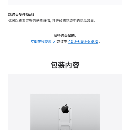
VESA
支
想购买多件商品？
架
你可以查看完整的送货详情，并更改购物袋中的商品数量。
转
换
器
获得购买帮助，
的
立即在线交流
(在
或致电
400-666-8800
。
分
新
期
窗
付
口
包装内容
款
中
选
打
项)
开)