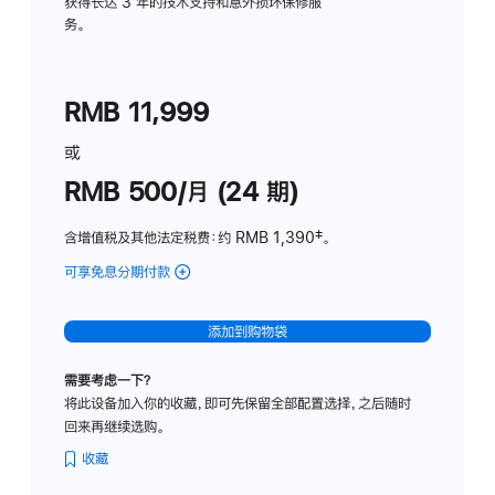
务
获得长达 3 年的技术支持和意外损坏保修服
务。
计
划
(适
RMB 11,999
用
于
或
Studio
RMB 500/月 (24 期)
Display
含增值税及其他法定税费
：约 RMB 1,390
脚
‡。
注
可享免息分期付款
(Studio
Display
-
添加到购物袋
标
准
需要考虑一下？
玻
将此设备加入你的收藏，即可先保留全部配置选择，之后随时
璃
回来再继续选购。
面
板
收藏
-