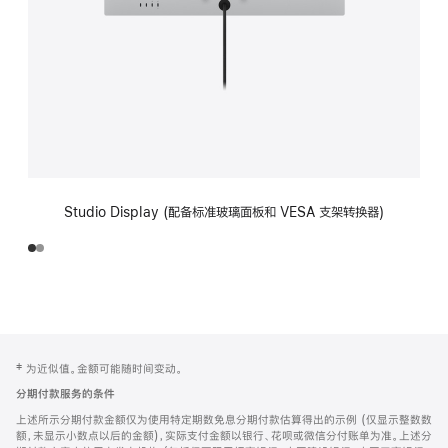
Studio Display (配备标准玻璃面板和 VESA 支架转换器)
网
脚
‡ 为近似值。金额可能随时间变动。
注
页
分期付款服务的条件
页
上述所示分期付款金额仅为使用特定期数免息分期付款估算得出的示例 (仅显示整数数
脚
额，未显示小数点以后的金额)，实际支付金额以银行、花呗或微信分付账单为准。上述分