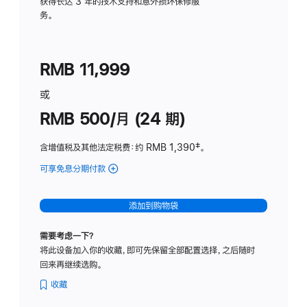
务
获得长达 3 年的技术支持和意外损坏保修服
务。
计
划
(适
RMB 11,999
用
于
或
Studio
RMB 500/月 (24 期)
Display
含增值税及其他法定税费
：约 RMB 1,390
脚
‡。
注
可享免息分期付款
(Studio
Display
-
添加到购物袋
标
准
需要考虑一下？
玻
将此设备加入你的收藏，即可先保留全部配置选择，之后随时
璃
回来再继续选购。
面
板
收藏
-