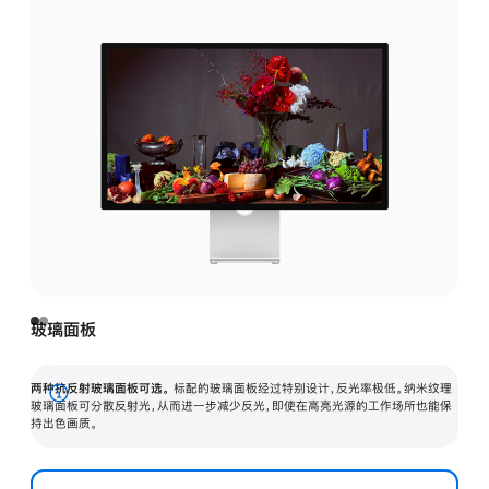
玻璃面板
两种抗反射玻璃面板可选。
标配的玻璃面板经过特别设计，反光率极低。纳米纹理
展
玻璃面板可分散反射光，从而进一步减少反光，即使在高亮光源的工作场所也能保
持出色画质。
开