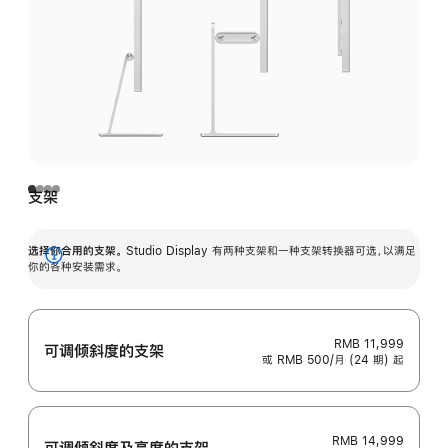
支架
选择你合用的支架。
Studio Display 有两种支架和一种支架转换器可选，以满足
展
你的各种安装需求。
开
RMB 11,999
可调倾斜度的支架
或 RMB 500/月 (24 期) 起
RMB 14,999
可调倾斜度及高‍度的支‍架