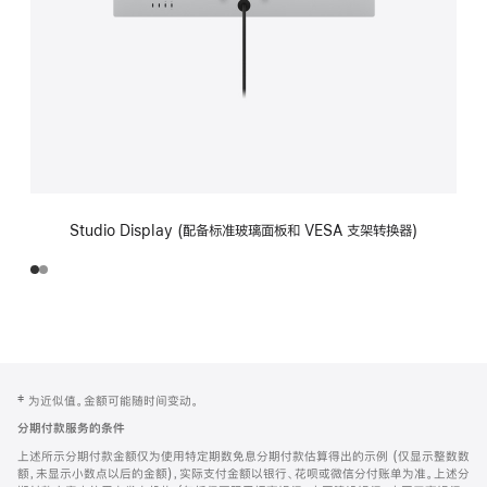
Studio Display (配备标准玻璃面板和 VESA 支架转换器)
网
脚
‡ 为近似值。金额可能随时间变动。
注
页
分期付款服务的条件
页
上述所示分期付款金额仅为使用特定期数免息分期付款估算得出的示例 (仅显示整数数
脚
额，未显示小数点以后的金额)，实际支付金额以银行、花呗或微信分付账单为准。上述分