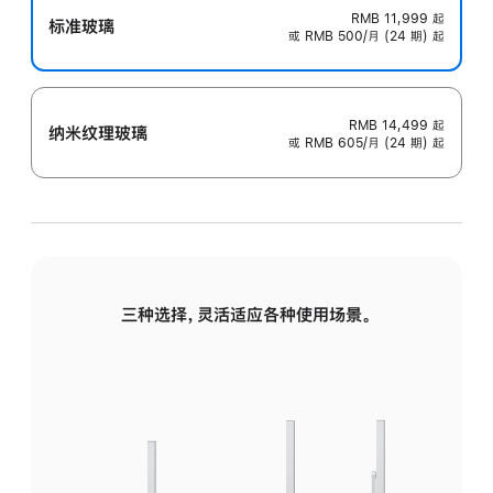
RMB 11,999
起
标准玻璃
或 RMB 500/月 (24 期) 起
RMB 14,499
起
纳米纹理玻璃
或 RMB 605/月 (24 期) 起
三种选择，灵活适应各种使用场景。
标