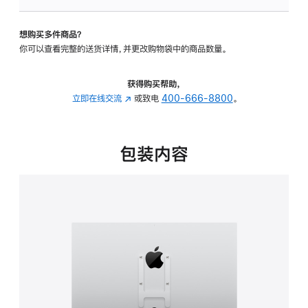
VESA
支
想购买多件商品？
架
你可以查看完整的送货详情，并更改购物袋中的商品数量。
转
换
器
获得购买帮助，
的
立即在线交流
(在
或致电
400-666-8800
。
分
新
期
窗
付
口
包装内容
款
中
选
打
项)
开)