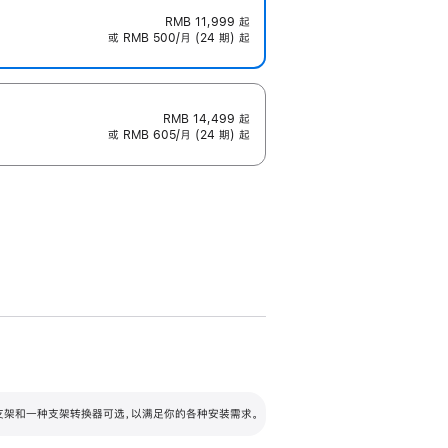
RMB 11,999
起
或 RMB 500/月 (24 期) 起
RMB 14,499
起
或 RMB 605/月 (24 期) 起
配可调倾斜度及高度的支架，额外增加 105
VESA 支架转换器
 有两种支架和一种支架转换器可选，以满足你的各种安装需求。
毫米的高度调节范围。
容的支架 (未随附)