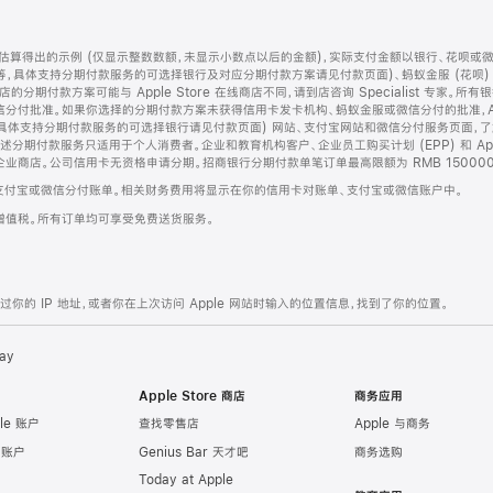
算得出的示例 (仅显示整数数额，未显示小数点以后的金额)，实际支付金额以银行、花呗或
等，具体支持分期付款服务的可选择银行及对应分期付款方案请见付款页面)、蚂蚁金服 (花呗
售店的分期付款方案可能与 Apple Store 在线商店不同，请到店咨询 Specialist 专
分付批准。如果你选择的分期付款方案未获得信用卡发卡机构、蚂蚁金服或微信分付的批准，Ap
具体支持分期付款服务的可选择银行请见付款页面) 网站、支付宝网站和微信分付服务页面，
期付款服务只适用于个人消费者。企业和教育机构客户、企业员工购买计划 (EPP) 和 Appl
企业商店。公司信用卡无资格申请分期。招商银行分期付款单笔订单最高限额为 RMB 150000
支付宝或微信分付账单。相关财务费用将显示在你的信用卡对账单、支付宝或微信账户中。
增值税。所有订单均可享受免费送货服务。
的 IP 地址，或者你在上次访问 Apple 网站时输入的位置信息，找到了你的位置。
ay
Apple Store 商店
商务应用
le 账户
查找零售店
Apple 与商务
e 账户
Genius Bar 天才吧
商务选购
Today at Apple