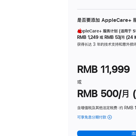
是否要添加 AppleCare+
AppleCare+ 服务计划 (适用于 Stu
RMB 1,249
或
RMB 53/月 (24 
获得长达 3 年的技术支持和意外损
RMB 11,999
或
RMB 500/月 (
含增值税及其他法定税费
：约 RMB 
可享免息分期付款
(Studio
Display
-
添