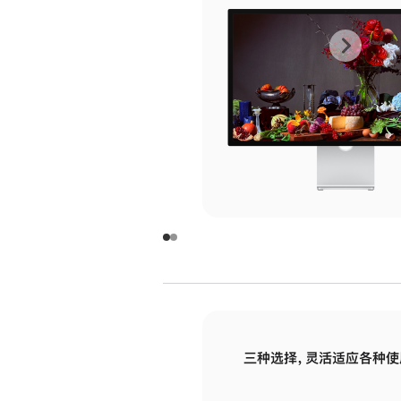
上
下
一
一
张
张
图
图
库
库
图
图
片
片
-
-
玻
玻
璃
璃
三种选择，灵活适应各种使
面
面
板
板