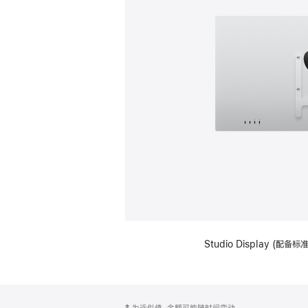
Studio Display (配
网
脚