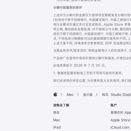
‡ 为近似值。金额可能随时间变动。
注
页
分期付款服务的条件
页
上述所示分期付款金额仅为使用特定期数免息分期付款估
脚
(包括但不限于招商银行、中国建设银行、中国工商银行
银行会要求你通过支付宝完成购买。Apple Store 零
呗分期，需经蚂蚁金服批准；对于微信分付分期，需经微信
括但不限于招商银行、中国建设银行、中国工商银行等，
求，不同免息分期期数对应的最低限额可能有所不同。上述分
上述方案不同，详情请参见教育商店、EPP 在线商店和
当商品有货并/或发货时，购物金额将计入你的信用卡、
产品按广告宣传价或标价提供分期付款服务。价格包含
此信息更新于 2026 年 7 月 30 日。
1. 重量依配置和制造工艺的不同而可能有所差异。
我们会使用你所在位置，为你更快显示送货选项。我们通过你
Mac
显示器
购买 Studio Displ
Apple
选购及了解
账户
商店
管理你的 App
Mac
Apple Stor
iPad
iCloud.com