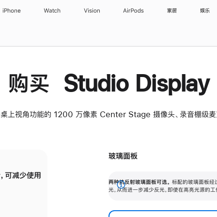
iPhone
Watch
Vision
AirPods
家居
娱乐
购买 Studio Display
桌上视角功能的 1200 万像素 Center Stage 摄像头、录音棚
玻璃面板
，可减少使用
纳米纹理玻璃面板可进一步减少反光，即使在
两种抗反射玻璃面板可选。
标配的玻璃面板经
。
有高亮光源的场所使用，也能保持出色画质。
展
光，从而进一步减少反光，即使在高亮光源的工
开