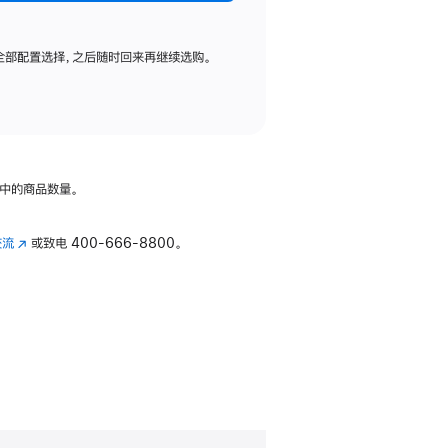
全部配置选择，之后随时回来再继续选购。
中的商品数量。
交流
(在
或致电
400-666-8800。
新
窗
口
中
打
开)