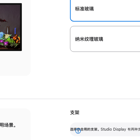
标准玻璃
纳米纹理玻璃
支架
用场景。
标配可调倾斜度的支架，提供 30 度的倾斜度
选
选择你合用的支架。
Studio Display
调节范围。
展