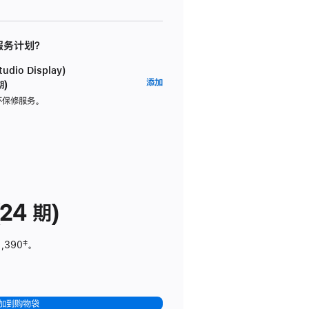
 服务计划？
dio Display)
AppleCare+
添加
期)
服
坏保修服务。
务
计
划
(适
用
于
24 期)
Studio
Display)
1,390
脚
‡。
注
加到购物袋