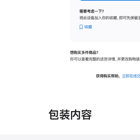
标
准
需要考虑一下？
玻
将此设备加入你的收藏，即可先保留
璃
面
收藏
板
-
VESA
想购买多件商品？
支
你可以查看完整的送货详情，并更改购物袋
架
转
换
获得购买帮助，
立即在线
器
的
分
期
付
包装内容
款
选
项)