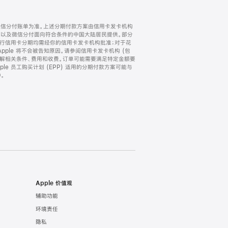
微信分付账单为准。上述分期付款方案由信用卡发卡机构
) 以及微信分付面向符合条件的中国大陆居民提供。部分
家。所有银行信用卡分期均需经你的信用卡发卡机构批准；对于花
ple 将不会被告知原因。请参阅信用卡发卡机构 (包
了解相关条件、费用和收费。订单可能需要满足特定金额要
e 员工购买计划 (EPP) 适用的分期付款方案可能与
。
Apple 价值观
辅助功能
环境责任
隐私