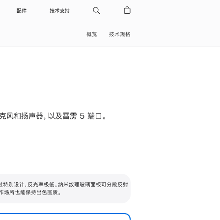
配件
技术支持
概览
技术规格
级麦克风和扬声器，以及雷雳 5 端口。
过特别设计，反光率极低。纳米纹理玻璃面板可分散反射
作场所也能保持出色画质。