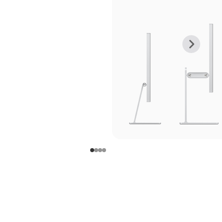
上
下
一
一
张
张
图
图
库
库
图
图
片
片
-
-
支
支
架
架