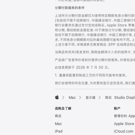
‡ 为近似值。金额可能随时间变动。
注
页
分期付款服务的条件
页
上述所示分期付款金额仅为使用特定期数免息分期付款估
脚
(包括但不限于招商银行、中国建设银行、中国工商银行
银行会要求你通过支付宝完成购买。Apple Store 零
呗分期，需经蚂蚁金服批准；对于微信分付分期，需经微信
括但不限于招商银行、中国建设银行、中国工商银行等，
求，不同免息分期期数对应的最低限额可能有所不同。上述分
上述方案不同，详情请参见教育商店、EPP 在线商店和
当商品有货并/或发货时，购物金额将计入你的信用卡、
产品按广告宣传价或标价提供分期付款服务。价格包含
此信息更新于 2026 年 7 月 30 日。
1. 重量依配置和制造工艺的不同而可能有所差异。
我们会使用你所在位置，为你更快显示送货选项。我们通过你
Mac
显示器
购买 Studio Displ
Apple
选购及了解
账户
商店
管理你的 App
Mac
Apple Stor
iPad
iCloud.com