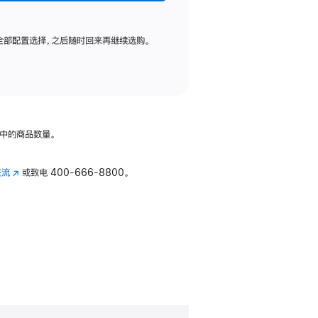
全部配置选择，之后随时回来再继续选购。
中的商品数量。
交流
(在
或致电
400-666-8800。
新
窗
口
中
打
开)