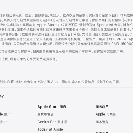
算得出的示例 (仅显示整数数额，未显示小数点以后的金额)，实际支付金额以银行、花呗或
等，具体支持分期付款服务的可选择银行及对应分期付款方案请见付款页面)、蚂蚁金服 (花呗
售店的分期付款方案可能与 Apple Store 在线商店不同，请到店咨询 Specialist 专
分付批准。如果你选择的分期付款方案未获得信用卡发卡机构、蚂蚁金服或微信分付的批准，Ap
具体支持分期付款服务的可选择银行请见付款页面) 网站、支付宝网站和微信分付服务页面，
期付款服务只适用于个人消费者。企业和教育机构客户、企业员工购买计划 (EPP) 和 Appl
企业商店。公司信用卡无资格申请分期。招商银行分期付款单笔订单最高限额为 RMB 150000
支付宝或微信分付账单。相关财务费用将显示在你的信用卡对账单、支付宝或微信账户中。
增值税。所有订单均可享受免费送货服务。
的 IP 地址，或者你在上次访问 Apple 网站时输入的位置信息，找到了你的位置。
ay
Apple Store 商店
商务应用
le 账户
查找零售店
Apple 与商务
e 账户
Genius Bar 天才吧
商务选购
Today at Apple