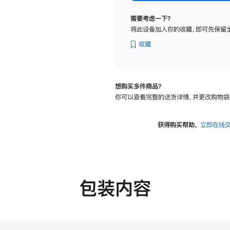
标
准
需要考虑一下？
玻
将此设备加入你的收藏，即可先保留
璃
面
收藏
板
-
VESA
想购买多件商品？
支
你可以查看完整的送货详情，并更改购物袋
架
转
换
获得购买帮助，
立即在线
器
的
分
期
付
包装内容
款
选
项)