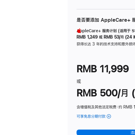
是否要添加 AppleCare+
AppleCare+ 服务计划 (适用于 Stu
RMB 1,249
或
RMB 53/月 (24 
获得长达 3 年的技术支持和意外损
RMB 11,999
或
RMB 500/月 (
含增值税及其他法定税费
：约 RMB 
可享免息分期付款
(Studio
Display
-
添