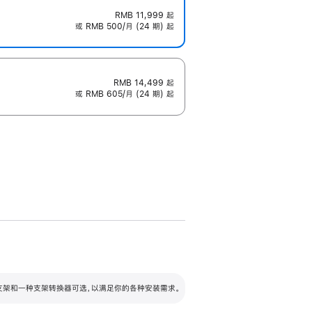
RMB 11,999
起
或 RMB 500/月 (24 期) 起
RMB 14,499
起
或 RMB 605/月 (24 期) 起
配可调倾斜度及高度的支架，额外增加 105
VESA 支架转换器
 有两种支架和一种支架转换器可选，以满足你的各种安装需求。
毫米的高度调节范围。
容的支架 (未随附)