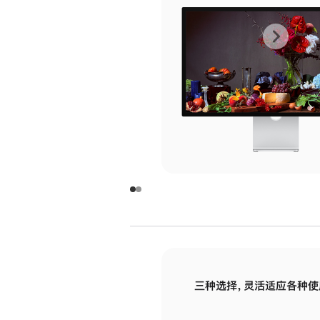
上
下
一
一
张
张
图
图
库
库
图
图
片
片
-
-
玻
玻
璃
璃
三种选择，灵活适应各种使
面
面
板
板