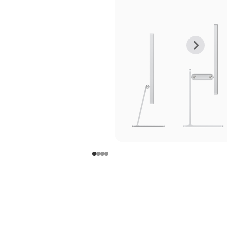
上
下
一
一
张
张
图
图
库
库
图
图
片
片
-
-
支
支
架
架