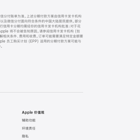
微信分付账单为准。上述分期付款方案由信用卡发卡机构
) 以及微信分付面向符合条件的中国大陆居民提供。部分
家。所有银行信用卡分期均需经你的信用卡发卡机构批准；对于花
ple 将不会被告知原因。请参阅信用卡发卡机构 (包
了解相关条件、费用和收费。订单可能需要满足特定金额要
e 员工购买计划 (EPP) 适用的分期付款方案可能与
。
Apple 价值观
辅助功能
环境责任
隐私