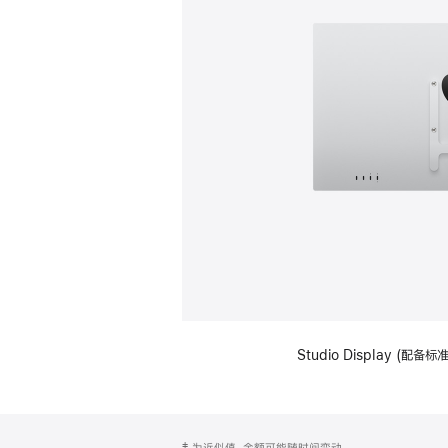
Studio Display (配
网
脚