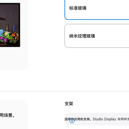
标准玻璃
纳米纹理玻璃
支架
用场景。
标配可调倾斜度的支架，提供 30 度的倾斜度
选
选择你合用的支架。
Studio Display
调节范围。
展