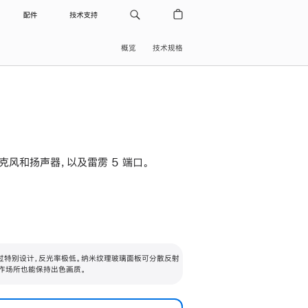
配件
技术支持
概览
技术规格
级麦克风和扬声器，以及雷雳 5 端口。
过特别设计，反光率极低。纳米纹理玻璃面板可分散反射
作场所也能保持出色画质。