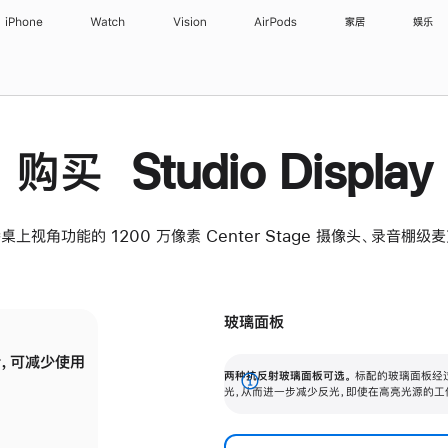
iPhone
Watch
Vision
AirPods
家居
娱乐
购买 Studio Display
桌上视角功能的 1200 万像素 Center Stage 摄像头、录音棚
玻璃面板
，可减少使用
纳米纹理玻璃面板可进一步减少反光，即使在
两种抗反射玻璃面板可选。
标配的玻璃面板经
。
有高亮光源的场所使用，也能保持出色画质。
展
光，从而进一步减少反光，即使在高亮光源的工
开