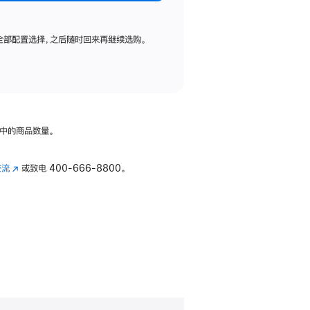
全部配置选择，之后随时回来再继续选购。
中的商品数量。
交流
(在
或致电
400-666-8800。
新
窗
口
中
打
开)