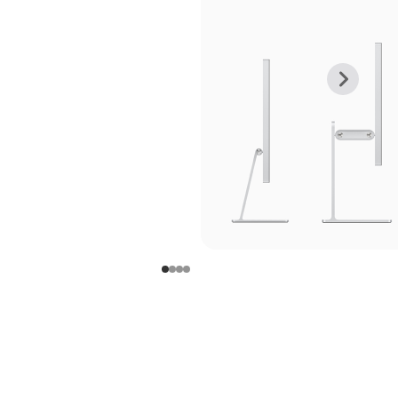
上
下
一
一
张
张
图
图
库
库
图
图
片
片
-
-
支
支
架
架