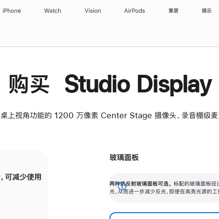
iPhone
Watch
Vision
AirPods
家居
娱乐
购买 Studio Display
桌上视角功能的 1200 万像素 Center Stage 摄像头、录音棚
玻璃面板
，可减少使用
纳米纹理玻璃面板可进一步减少反光，即使在
两种抗反射玻璃面板可选。
标配的玻璃面板经
。
有高亮光源的场所使用，也能保持出色画质。
展
光，从而进一步减少反光，即使在高亮光源的工
开