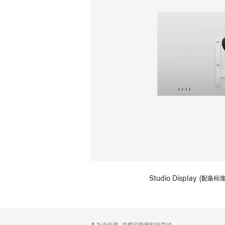
Studio Display (配
网
脚