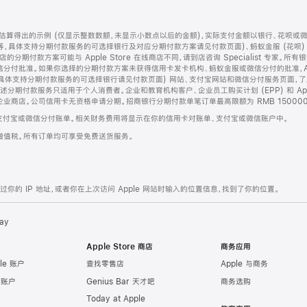
算得出的示例 (仅显示整数数额，未显示小数点以后的金额)，实际支付金额以银行、花呗或
等，具体支持分期付款服务的可选择银行及对应分期付款方案请见付款页面)、蚂蚁金服 (花呗
售店的分期付款方案可能与 Apple Store 在线商店不同，请到店咨询 Specialist 专
分付批准。如果你选择的分期付款方案未获得信用卡发卡机构、蚂蚁金服或微信分付的批准，Ap
具体支持分期付款服务的可选择银行请见付款页面) 网站、支付宝网站和微信分付服务页面，
期付款服务只适用于个人消费者。企业和教育机构客户、企业员工购买计划 (EPP) 和 Appl
企业商店。公司信用卡无资格申请分期。招商银行分期付款单笔订单最高限额为 RMB 150000
支付宝或微信分付账单。相关财务费用将显示在你的信用卡对账单、支付宝或微信账户中。
增值税。所有订单均可享受免费送货服务。
的 IP 地址，或者你在上次访问 Apple 网站时输入的位置信息，找到了你的位置。
ay
Apple Store 商店
商务应用
le 账户
查找零售店
Apple 与商务
e 账户
Genius Bar 天才吧
商务选购
Today at Apple