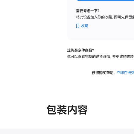
标
准
需要考虑一下？
玻
将此设备加入你的收藏，即可先保留
璃
面
收藏
板
-
VESA
想购买多件商品？
支
你可以查看完整的送货详情，并更改购物袋
架
转
换
获得购买帮助，
立即在线
器
的
分
期
付
包装内容
款
选
项)