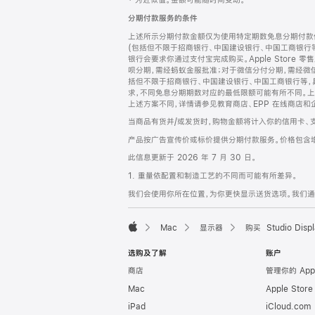
‡ 为近似值。金额可能随时间变动。
注
页
分期付款服务的条件
页
上述所示分期付款金额仅为使用特定期数免息分期付款估
脚
(包括但不限于招商银行、中国建设银行、中国工商银行
银行会要求你通过支付宝完成购买。Apple Store 零
呗分期，需经蚂蚁金服批准；对于微信分付分期，需经微信
括但不限于招商银行、中国建设银行、中国工商银行等，
求，不同免息分期期数对应的最低限额可能有所不同。上述分
上述方案不同，详情请参见教育商店、EPP 在线商店和
当商品有货并/或发货时，购物金额将计入你的信用卡、
产品按广告宣传价或标价提供分期付款服务。价格包含
此信息更新于 2026 年 7 月 30 日。
1. 重量依配置和制造工艺的不同而可能有所差异。
我们会使用你所在位置，为你更快显示送货选项。我们通过你
Mac
显示器
购买 Studio Displ
Apple
选购及了解
账户
商店
管理你的 App
Mac
Apple Stor
iPad
iCloud.com