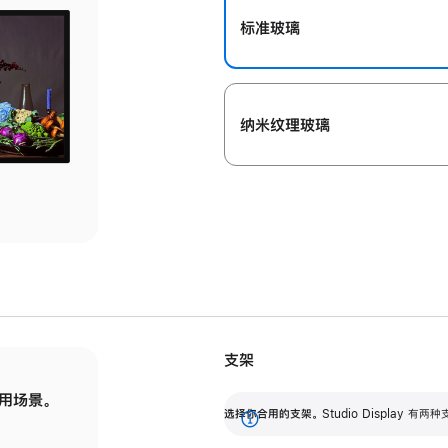
标准玻璃
纳米纹理玻璃
支架
用场景。
标配可调倾斜度的支架，提供 30 度的倾斜度
选
选择你合用的支架。
Studio Display
调节范围。
展