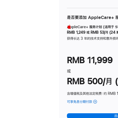
是否要添加 AppleCare+
AppleCare+ 服务计划 (适用于 Stu
RMB 1,249
或
RMB 53/月 (24 
获得长达 3 年的技术支持和意外损
RMB 11,999
或
RMB 500/月 (
含增值税及其他法定税费
：约 RMB 
可享免息分期付款
(Studio
Display
-
添