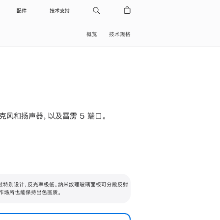
配件
技术支持
概览
技术规格
级麦克风和扬声器，以及雷雳 5 端口。
过特别设计，反光率极低。纳米纹理玻璃面板可分散反射
作场所也能保持出色画质。