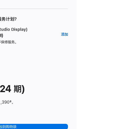
 服务计划？
dio Display)
AppleCare+
添加
期)
服
坏保修服务。
务
计
划
(适
用
于
24 期)
Studio
Display)
1,390
脚
‡。
注
加到购物袋