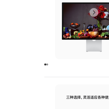
上
下
一
一
张
张
图
图
库
库
图
图
片
片
-
-
玻
玻
璃
璃
三种选择，灵活适应各种使
面
面
板
板