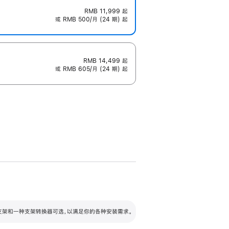
RMB 11,999
起
或 RMB 500/月 (24 期) 起
RMB 14,499
起
或 RMB 605/月 (24 期) 起
配可调倾斜度及高度的支架，额外增加 105
VESA 支架转换器
 有两种支架和一种支架转换器可选，以满足你的各种安装需求。
毫米的高度调节范围。
容的支架 (未随附)