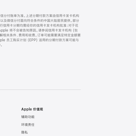
微信分付账单为准。上述分期付款方案由信用卡发卡机构
) 以及微信分付面向符合条件的中国大陆居民提供。部分
家。所有银行信用卡分期均需经你的信用卡发卡机构批准；对于花
ple 将不会被告知原因。请参阅信用卡发卡机构 (包
了解相关条件、费用和收费。订单可能需要满足特定金额要
e 员工购买计划 (EPP) 适用的分期付款方案可能与
。
Apple 价值观
辅助功能
环境责任
隐私