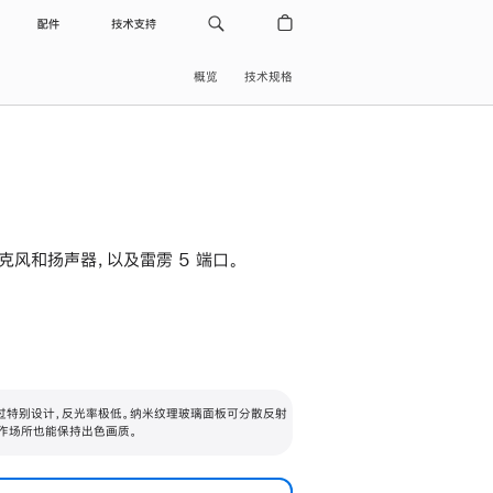
配件
技术支持
概览
技术规格
级麦克风和扬声器，以及雷雳 5 端口。
过特别设计，反光率极低。纳米纹理玻璃面板可分散反射
作场所也能保持出色画质。