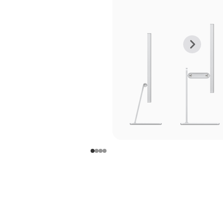
上
下
一
一
张
张
图
图
库
库
图
图
片
片
-
-
支
支
架
架