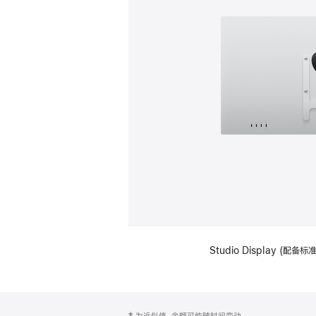
Studio Display (配
网
脚