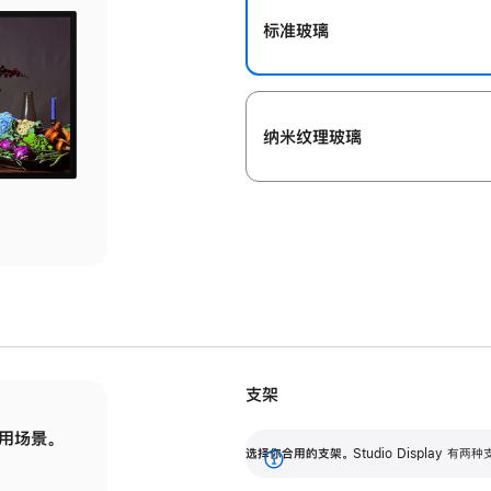
标准玻璃
纳米纹理玻璃
支架
用场景。
标配可调倾斜度的支架，提供 30 度的倾斜度
选
选择你合用的支架。
Studio Display
调节范围。
展