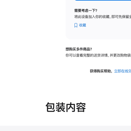
标
准
需要考虑一下？
玻
将此设备加入你的收藏，即可先保留
璃
面
收藏
板
-
VESA
想购买多件商品？
支
你可以查看完整的送货详情，并更改购物袋
架
转
换
获得购买帮助，
立即在线
器
的
分
期
付
包装内容
款
选
项)