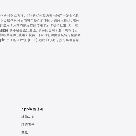
微信分付账单为准。上述分期付款方案由信用卡发卡机构
) 以及微信分付面向符合条件的中国大陆居民提供。部分
家。所有银行信用卡分期均需经你的信用卡发卡机构批准；对于花
ple 将不会被告知原因。请参阅信用卡发卡机构 (包
了解相关条件、费用和收费。订单可能需要满足特定金额要
e 员工购买计划 (EPP) 适用的分期付款方案可能与
。
Apple 价值观
辅助功能
环境责任
隐私