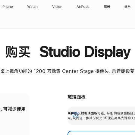
iPhone
Watch
Vision
AirPods
家居
娱乐
购买 Studio Display
桌上视角功能的 1200 万像素 Center Stage 摄像头、录音棚
玻璃面板
，可减少使用
纳米纹理玻璃面板可进一步减少反光，即使在
两种抗反射玻璃面板可选。
标配的玻璃面板经
。
有高亮光源的场所使用，也能保持出色画质。
展
光，从而进一步减少反光，即使在高亮光源的工
开