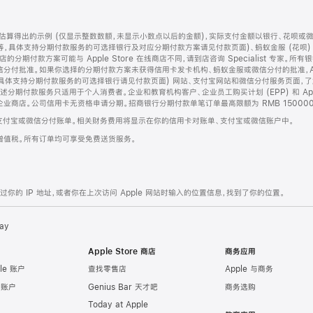
算得出的示例 (仅显示整数数额，未显示小数点以后的金额)，实际支付金额以银行、花呗或
等，具体支持分期付款服务的可选择银行及对应分期付款方案请见付款页面)、蚂蚁金服 (花呗
售店的分期付款方案可能与 Apple Store 在线商店不同，请到店咨询 Specialist 专
分付批准。如果你选择的分期付款方案未获得信用卡发卡机构、蚂蚁金服或微信分付的批准，Ap
具体支持分期付款服务的可选择银行请见付款页面) 网站、支付宝网站和微信分付服务页面，
期付款服务只适用于个人消费者。企业和教育机构客户、企业员工购买计划 (EPP) 和 Appl
企业商店。公司信用卡无资格申请分期。招商银行分期付款单笔订单最高限额为 RMB 150000
支付宝或微信分付账单。相关财务费用将显示在你的信用卡对账单、支付宝或微信账户中。
增值税。所有订单均可享受免费送货服务。
的 IP 地址，或者你在上次访问 Apple 网站时输入的位置信息，找到了你的位置。
ay
Apple Store 商店
商务应用
le 账户
查找零售店
Apple 与商务
e 账户
Genius Bar 天才吧
商务选购
Today at Apple