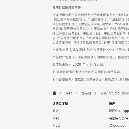
‡ 为近似值。金额可能随时间变动。
注
页
分期付款服务的条件
页
上述所示分期付款金额仅为使用特定期数免息分期付款估
脚
(包括但不限于招商银行、中国建设银行、中国工商银行
银行会要求你通过支付宝完成购买。Apple Store 零
呗分期，需经蚂蚁金服批准；对于微信分付分期，需经微信
括但不限于招商银行、中国建设银行、中国工商银行等，
求，不同免息分期期数对应的最低限额可能有所不同。上述分
上述方案不同，详情请参见教育商店、EPP 在线商店和
当商品有货并/或发货时，购物金额将计入你的信用卡、
产品按广告宣传价或标价提供分期付款服务。价格包含
此信息更新于 2026 年 7 月 30 日。
1. 重量依配置和制造工艺的不同而可能有所差异。
我们会使用你所在位置，为你更快显示送货选项。我们通过你
Mac
显示器
购买 Studio Displ
Apple
选购及了解
账户
商店
管理你的 App
Mac
Apple Stor
iPad
iCloud.com