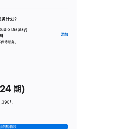
 服务计划？
dio Display)
AppleCare+
添加
期)
服
坏保修服务。
务
计
划
(适
用
于
24 期)
Studio
Display)
1,390
脚
‡。
注
加到购物袋