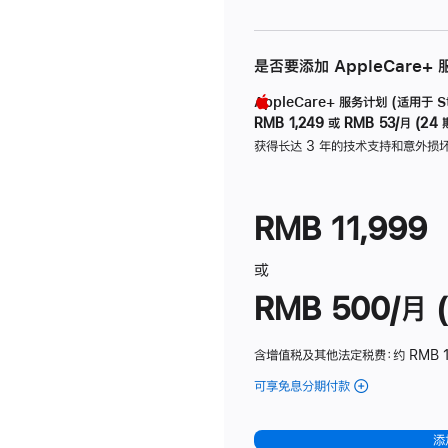
是否要添加 AppleCare+
AppleCare+ 服务计划 (适用于 Stu
RMB 1,249
或
RMB 53/月 (24 
获得长达 3 年的技术支持和意外损
RMB 11,999
或
RMB 500/月 (
含增值税及其他法定税费
：约 RMB 
可享免息分期付款
(Studio
Display
-
添