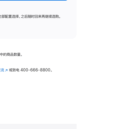
全部配置选择，之后随时回来再继续选购。
中的商品数量。
交流
(在
或致电
400-666-8800。
新
窗
口
中
打
开)