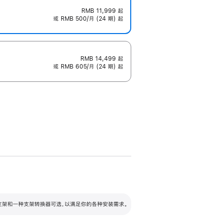
RMB 11,999
起
或 RMB 500/月 (24 期) 起
RMB 14,499
起
或 RMB 605/月 (24 期) 起
配可调倾斜度及高度的支架，额外增加 105
VESA 支架转换器
 有两种支架和一种支架转换器可选，以满足你的各种安装需求。
毫米的高度调节范围。
容的支架 (未随附)