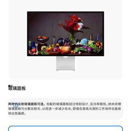
玻璃面板
两种抗反射玻璃面板可选。
标配的玻璃面板经过特别设计，反光率极低。纳米纹理
展
玻璃面板可分散反射光，从而进一步减少反光，即使在高亮光源的工作场所也能保
持出色画质。
开