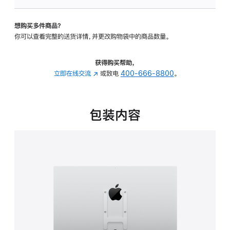
VESA
支
想购买多件商品？
架
你可以查看完整的送货详情，并更改购物袋中的商品数量。
转
换
器
获得购买帮助，
的
立即在线交流
(在
或致电
400-666-8800
。
分
新
期
窗
付
口
包装内容
款
中
选
打
项)
开)