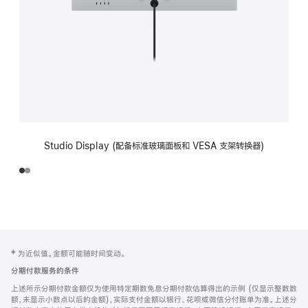
Studio Display (配备标准玻璃面板和 VESA 支架转换器)
网
脚
‡ 为近似值。金额可能随时间变动。
注
页
分期付款服务的条件
页
上述所示分期付款金额仅为使用特定期数免息分期付款估算得出的示例 (仅显示整数数
脚
额，未显示小数点以后的金额)，实际支付金额以银行、花呗或微信分付账单为准。上述分