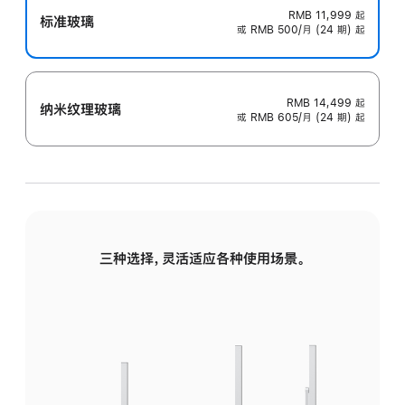
RMB 11,999
起
标准玻璃
或 RMB 500/月 (24 期) 起
RMB 14,499
起
纳米纹理玻璃
或 RMB 605/月 (24 期) 起
三种选择，灵活适应各种使用场景。
标