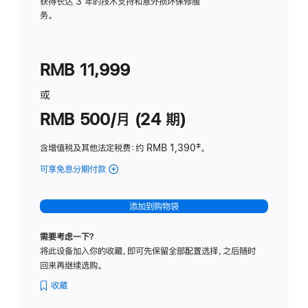
务
获得长达 3 年的技术支持和意外损坏保修服
务。
计
划
(适
RMB 11,999
用
于
或
Studio
RMB 500/月 (24 期)
Display
含增值税及其他法定税费
：约 RMB 1,390
脚
‡。
注
可享免息分期付款
(Studio
Display
-
添加到购物袋
标
准
需要考虑一下？
玻
将此设备加入你的收藏，即可先保留全部配置选择，之后随时
璃
回来再继续选购。
面
板
收藏
-