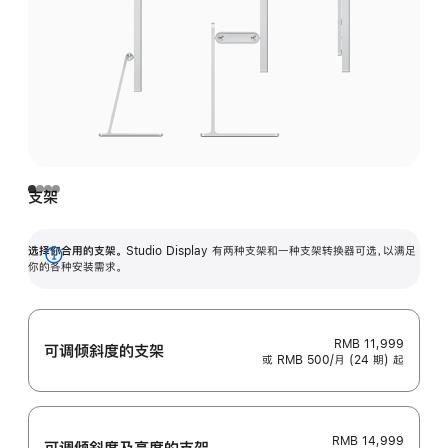
支架
选择你合用的支架。
Studio Display 有两种支架和一种支架转换器可选，以满足
展
你的各种安装需求。
开
RMB 11,999
可调倾斜度的支架
或 RMB 500/月 (24 期) 起
RMB 14,999
可调倾斜度及高‍度的支‍架