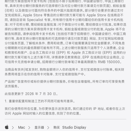
期付款方案由信用卡发卡机构 (包括但不限于招商银行、中国建设银行、中国工商银行
等，具体支持分期付款服务的可选择银行及对应分期付款方案请见付款页面)、蚂蚁金服
(花呗) 以及微信分付面向符合条件的中国大陆居民提供。部分银行会要求你通过支付
宝完成购买。Apple Store 零售店的分期付款方案可能与 Apple Store 在线商店不
同，请到店咨询 Specialist 专家。所有银行信用卡分期均需经你的信用卡发卡机构批
准；对于花呗分期，需经蚂蚁金服批准；对于微信分付分期，需经微信分付批准。如果你选
择的分期付款方案未获得信用卡发卡机构、蚂蚁金服或微信分付的批准，Apple 将不会
被告知原因。请参阅信用卡发卡机构 (包括但不限于招商银行、中国建设银行、中国工商
银行等，具体支持分期付款服务的可选择银行请见付款页面) 网站、支付宝网站和微信
分付服务页面，了解相关条件、费用和收费。订单可能需要满足特定金额要求，不同免息
分期期数对应的最低限额可能有所不同。上述分期付款服务只适用于个人消费者。企业
和教育机构客户、企业员工购买计划 (EPP) 和 Apple 员工购买计划 (EPP) 适用的分
期付款方案可能与上述方案不同，详情请参见教育商店、EPP 在线商店和企业商店。公
司信用卡无资格申请分期。招商银行分期付款单笔订单最高限额为 RMB 150000。
当商品有货并/或发货时，购物金额将计入你的信用卡、支付宝或微信分付账单。相关财
务费用将显示在你的信用卡对账单、支付宝或微信账户中。
产品按广告宣传价或标价提供分期付款服务。价格包含增值税。所有订单均可享受免费
送货服务。
此信息更新于 2026 年 7 月 30 日。
1. 重量依配置和制造工艺的不同而可能有所差异。
我们会使用你所在位置，为你更快显示送货选项。我们通过你的 IP 地址，或者你在上次
访问 Apple 网站时输入的位置信息，找到了你的位置。
Mac
显示器
购买 Studio Display