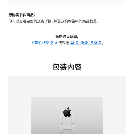
VESA
支
想购买多件商品？
架
你可以查看完整的送货详情，并更改购物袋中的商品数量。
转
换
器
获得购买帮助，
的
立即在线交流
(在
或致电
400-666-8800
。
分
新
期
窗
付
口
包装内容
款
中
选
打
项)
开)