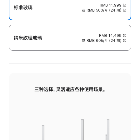
RMB 11,999
起
标准玻璃
或 RMB 500/月 (24 期) 起
RMB 14,499
起
纳米纹理玻璃
或 RMB 605/月 (24 期) 起
三种选择，灵活适应各种使用场景。
标