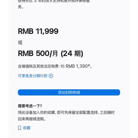
务
获得长达 3 年的技术支持和意外损坏保修服
务。
计
划
(适
RMB 11,999
用
于
或
Studio
RMB 500/月 (24 期)
Display
含增值税及其他法定税费
：约 RMB 1,390
脚
‡。
注
可享免息分期付款
(Studio
Display
-
添加到购物袋
标
准
需要考虑一下？
玻
将此设备加入你的收藏，即可先保留全部配置选择，之后随时
璃
回来再继续选购。
面
板
收藏
-