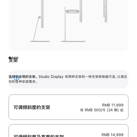
支架
选择你合用的支架。
Studio Display 有两种支架和一种支架转换器可选，以满足
展
你的各种安装需求。
开
RMB 11,999
可调倾斜度的支架
或 RMB 500/月 (24 期) 起
RMB 14,999
可调倾斜度及高‍度的支‍架