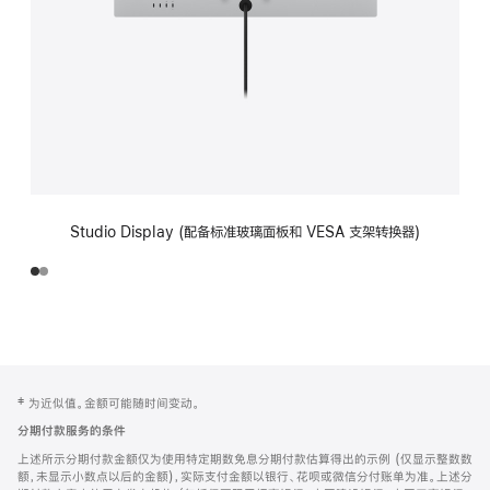
Studio Display (配备标准玻璃面板和 VESA 支架转换器)
网
脚
‡ 为近似值。金额可能随时间变动。
注
页
分期付款服务的条件
页
上述所示分期付款金额仅为使用特定期数免息分期付款估算得出的示例 (仅显示整数数
脚
额，未显示小数点以后的金额)，实际支付金额以银行、花呗或微信分付账单为准。上述分