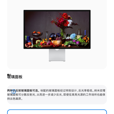
玻璃面板
两种抗反射玻璃面板可选。
标配的玻璃面板经过特别设计，反光率极低。纳米纹理
展
玻璃面板可分散反射光，从而进一步减少反光，即使在高亮光源的工作场所也能保
持出色画质。
开