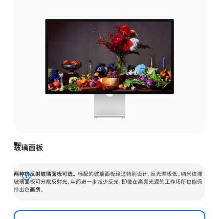
玻璃面板
两种抗反射玻璃面板可选。
标配的玻璃面板经过特别设计，反光率极低。纳米纹理
展
玻璃面板可分散反射光，从而进一步减少反光，即使在高亮光源的工作场所也能保
持出色画质。
开