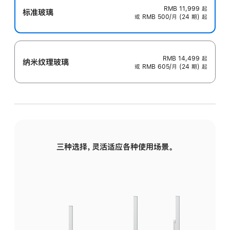
RMB 11,999
起
标准玻璃
或 RMB 500/月 (24 期) 起
RMB 14,499
起
纳米纹理玻璃
或 RMB 605/月 (24 期) 起
三种选择，灵活适应各种使用场景。
标