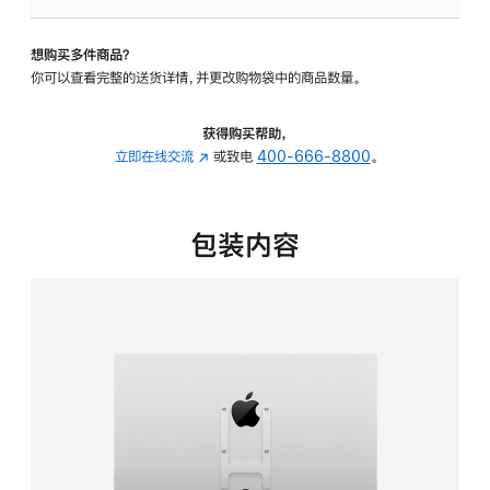
VESA
支
想购买多件商品？
架
你可以查看完整的送货详情，并更改购物袋中的商品数量。
转
换
器
获得购买帮助，
的
立即在线交流
(在
或致电
400-666-8800
。
分
新
期
窗
付
口
包装内容
款
中
选
打
项)
开)