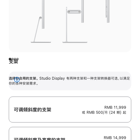
支架
选择你合用的支架。
Studio Display 有两种支架和一种支架转换器可选，以满足
展
你的各种安装需求。
开
RMB 11,999
可调倾斜度的支架
或 RMB 500/月 (24 期) 起
RMB 14,999
可调倾斜度及高‍度的支‍架