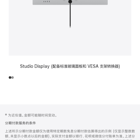
Studio Display (配备标准玻璃面板和 VESA 支架转换器)
网
脚
‡ 为近似值。金额可能随时间变动。
注
页
分期付款服务的条件
页
上述所示分期付款金额仅为使用特定期数免息分期付款估算得出的示例 (仅显示整数数
脚
额，未显示小数点以后的金额)，实际支付金额以银行、花呗或微信分付账单为准。上述分