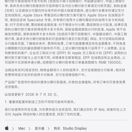
期付款方案由信用卡发卡机构 (包括但不限于招商银行、中国建设银行、中国工商银行
等，具体支持分期付款服务的可选择银行及对应分期付款方案请见付款页面)、蚂蚁金服
(花呗) 以及微信分付面向符合条件的中国大陆居民提供。部分银行会要求你通过支付
宝完成购买。Apple Store 零售店的分期付款方案可能与 Apple Store 在线商店不
同，请到店咨询 Specialist 专家。所有银行信用卡分期均需经你的信用卡发卡机构批
准；对于花呗分期，需经蚂蚁金服批准；对于微信分付分期，需经微信分付批准。如果你选
择的分期付款方案未获得信用卡发卡机构、蚂蚁金服或微信分付的批准，Apple 将不会
被告知原因。请参阅信用卡发卡机构 (包括但不限于招商银行、中国建设银行、中国工商
银行等，具体支持分期付款服务的可选择银行请见付款页面) 网站、支付宝网站和微信
分付服务页面，了解相关条件、费用和收费。订单可能需要满足特定金额要求，不同免息
分期期数对应的最低限额可能有所不同。上述分期付款服务只适用于个人消费者。企业
和教育机构客户、企业员工购买计划 (EPP) 和 Apple 员工购买计划 (EPP) 适用的分
期付款方案可能与上述方案不同，详情请参见教育商店、EPP 在线商店和企业商店。公
司信用卡无资格申请分期。招商银行分期付款单笔订单最高限额为 RMB 150000。
当商品有货并/或发货时，购物金额将计入你的信用卡、支付宝或微信分付账单。相关财
务费用将显示在你的信用卡对账单、支付宝或微信账户中。
产品按广告宣传价或标价提供分期付款服务。价格包含增值税。所有订单均可享受免费
送货服务。
此信息更新于 2026 年 7 月 30 日。
1. 重量依配置和制造工艺的不同而可能有所差异。
我们会使用你所在位置，为你更快显示送货选项。我们通过你的 IP 地址，或者你在上次
访问 Apple 网站时输入的位置信息，找到了你的位置。
Mac
显示器
购买 Studio Display