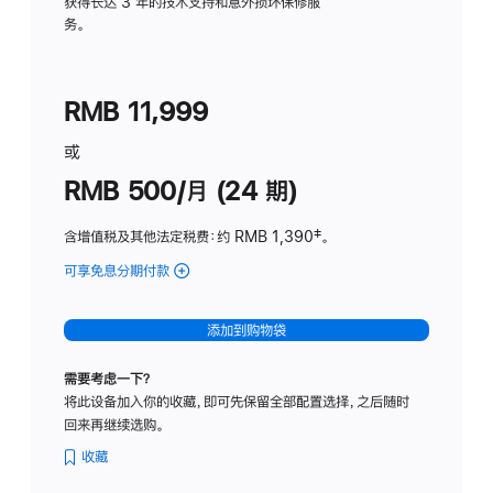
务
获得长达 3 年的技术支持和意外损坏保修服
务。
计
划
(适
RMB 11,999
用
于
或
Studio
RMB 500/月 (24 期)
Display
含增值税及其他法定税费
：约 RMB 1,390
脚
‡。
注
可享免息分期付款
(Studio
Display
-
添加到购物袋
标
准
需要考虑一下？
玻
将此设备加入你的收藏，即可先保留全部配置选择，之后随时
璃
回来再继续选购。
面
板
收藏
-