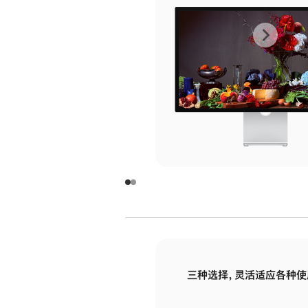
上
下
一
一
张
张
图
图
库
库
图
图
片
片
-
-
玻
玻
璃
璃
三种选择，灵活适应各种使
面
面
板
板