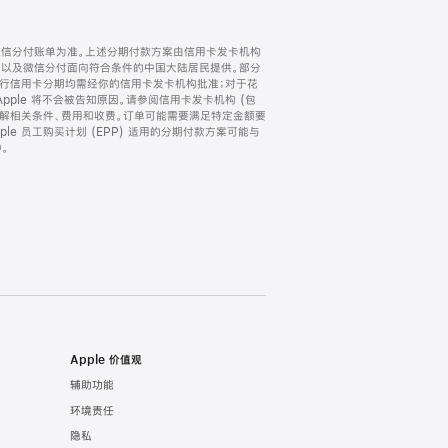
微信分付账单为准。上述分期付款方案由信用卡发卡机构
) 以及微信分付面向符合条件的中国大陆居民提供。部分
家。所有银行信用卡分期均需经你的信用卡发卡机构批准；对于花
ple 将不会被告知原因。请参阅信用卡发卡机构 (包
了解相关条件、费用和收费。订单可能需要满足特定金额要
e 员工购买计划 (EPP) 适用的分期付款方案可能与
。
Apple 价值观
辅助功能
环境责任
隐私