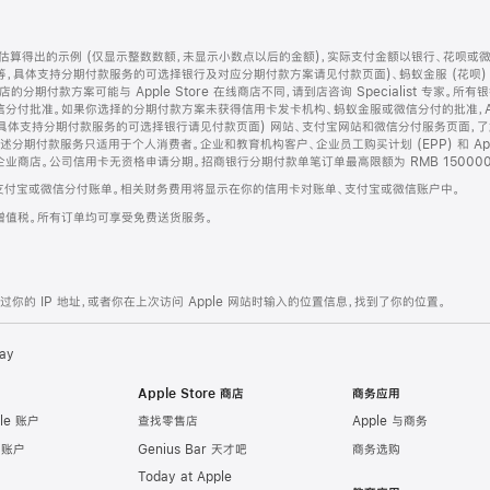
算得出的示例 (仅显示整数数额，未显示小数点以后的金额)，实际支付金额以银行、花呗或
等，具体支持分期付款服务的可选择银行及对应分期付款方案请见付款页面)、蚂蚁金服 (花呗
售店的分期付款方案可能与 Apple Store 在线商店不同，请到店咨询 Specialist 专
分付批准。如果你选择的分期付款方案未获得信用卡发卡机构、蚂蚁金服或微信分付的批准，Ap
具体支持分期付款服务的可选择银行请见付款页面) 网站、支付宝网站和微信分付服务页面，
期付款服务只适用于个人消费者。企业和教育机构客户、企业员工购买计划 (EPP) 和 Appl
企业商店。公司信用卡无资格申请分期。招商银行分期付款单笔订单最高限额为 RMB 150000
支付宝或微信分付账单。相关财务费用将显示在你的信用卡对账单、支付宝或微信账户中。
增值税。所有订单均可享受免费送货服务。
的 IP 地址，或者你在上次访问 Apple 网站时输入的位置信息，找到了你的位置。
ay
Apple Store 商店
商务应用
le 账户
查找零售店
Apple 与商务
e 账户
Genius Bar 天才吧
商务选购
Today at Apple