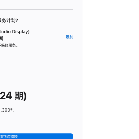
 服务计划？
dio Display)
AppleCare+
添加
期)
服
坏保修服务。
务
计
划
(适
用
于
24 期)
Studio
Display)
1,390
脚
‡。
注
加到购物袋