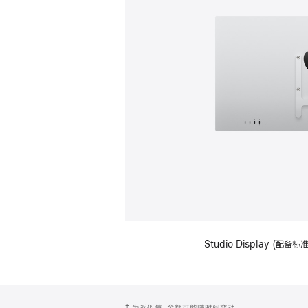
Studio Display (配
网
脚