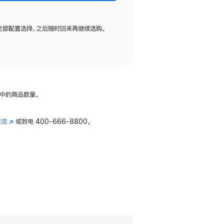
全部配置选择，之后随时回来再继续选购。
中的商品数量。
交流
(在
或致电
400-666-8800。
新
窗
口
中
打
开)