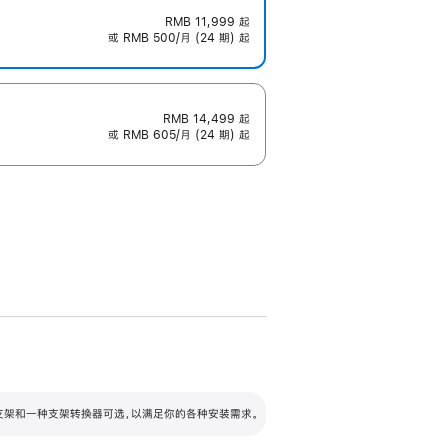
RMB 11,999
起
或 RMB 500/月 (24 期) 起
RMB 14,499
起
或 RMB 605/月 (24 期) 起
配可调倾斜度及高度的支架，额外增加 105
VESA 支架转换器
 有两种支架和一种支架转换器可选，以满足你的各种安装需求。
毫米的高度调节范围。
容的支架 (未随附)