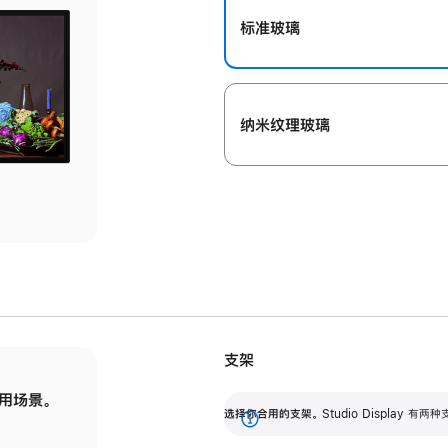
标准玻璃
纳米纹理玻璃
支架
用场景。
标配可调倾斜度的支架，提供 30 度的倾斜度
选
选择你合用的支架。
Studio Display
调节范围。
展