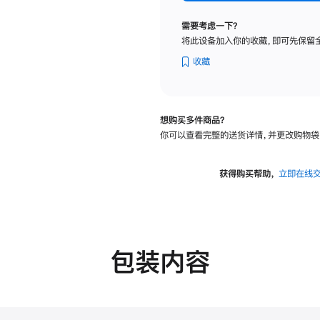
标
准
需要考虑一下？
玻
将此设备加入你的收藏，即可先保留
璃
面
收藏
板
-
VESA
想购买多件商品？
支
你可以查看完整的送货详情，并更改购物袋
架
转
换
获得购买帮助，
立即在线
器
的
分
期
付
包装内容
款
选
项)