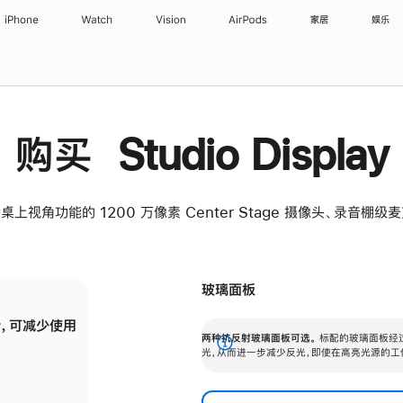
iPhone
Watch
Vision
AirPods
家居
娱乐
购买 Studio Display
桌上视角功能的 1200 万像素 Center Stage 摄像头、录音棚
玻璃面板
，可减少使用
纳米纹理玻璃面板可进一步减少反光，即使在
两种抗反射玻璃面板可选。
标配的玻璃面板经
。
有高亮光源的场所使用，也能保持出色画质。
展
光，从而进一步减少反光，即使在高亮光源的工
开