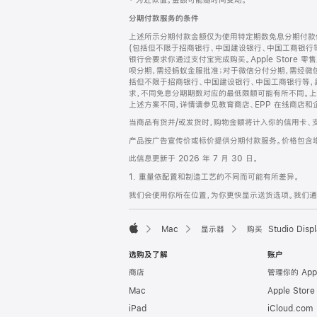
‡ 为近似值。金额可能随时间变动。
注
页
分期付款服务的条件
页
上述所示分期付款金额仅为使用特定期数免息分期付款估
脚
(包括但不限于招商银行、中国建设银行、中国工商银行
银行会要求你通过支付宝完成购买。Apple Store 零
呗分期，需经蚂蚁金服批准；对于微信分付分期，需经微信
括但不限于招商银行、中国建设银行、中国工商银行等，
求，不同免息分期期数对应的最低限额可能有所不同。上述分
上述方案不同，详情请参见教育商店、EPP 在线商店和
当商品有货并/或发货时，购物金额将计入你的信用卡、
产品按广告宣传价或标价提供分期付款服务。价格包含
此信息更新于 2026 年 7 月 30 日。
1. 重量依配置和制造工艺的不同而可能有所差异。
我们会使用你所在位置，为你更快显示送货选项。我们通过你
Mac
显示器
购买 Studio Displ
Apple
选购及了解
账户
商店
管理你的 App
Mac
Apple Stor
iPad
iCloud.com