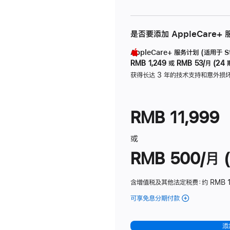
是否要添加 AppleCare+
AppleCare+ 服务计划 (适用于 Stu
RMB 1,249
或
RMB 53/月 (24 
获得长达 3 年的技术支持和意外损
RMB 11,999
或
RMB 500/月 (
含增值税及其他法定税费
：约 RMB 
可享免息分期付款
(Studio
Display
-
添