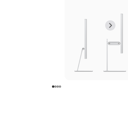
上
下
一
一
张
张
图
图
库
库
图
图
片
片
-
-
支
支
架
架