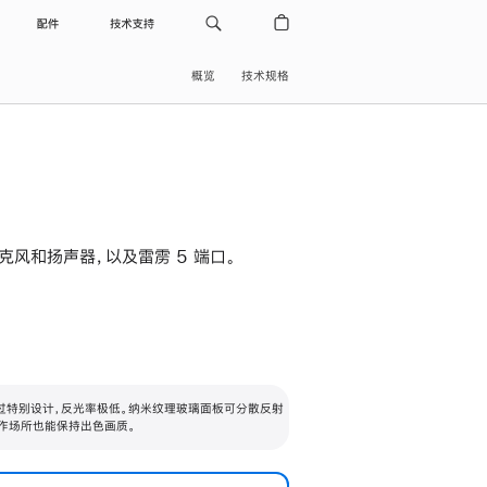
配件
技术支持
概览
技术规格
级麦克风和扬声器，以及雷雳 5 端口。
过特别设计，反光率极低。纳米纹理玻璃面板可分散反射
作场所也能保持出色画质。