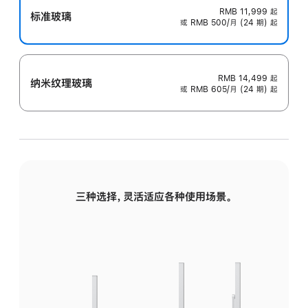
RMB 11,999
起
标准玻璃
或 RMB 500/月 (24 期) 起
RMB 14,499
起
纳米纹理玻璃
或 RMB 605/月 (24 期) 起
三种选择，灵活适应各种使用场景。
标