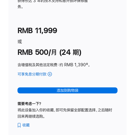
务
获得长达 3 年的技术支持和意外损坏保修服
务。
计
划
(适
RMB 11,999
用
于
或
Studio
RMB 500/月 (24 期)
Display
含增值税及其他法定税费
：约 RMB 1,390
脚
‡。
注
可享免息分期付款
(Studio
Display
-
添加到购物袋
标
准
需要考虑一下？
玻
将此设备加入你的收藏，即可先保留全部配置选择，之后随时
璃
回来再继续选购。
面
板
收藏
-