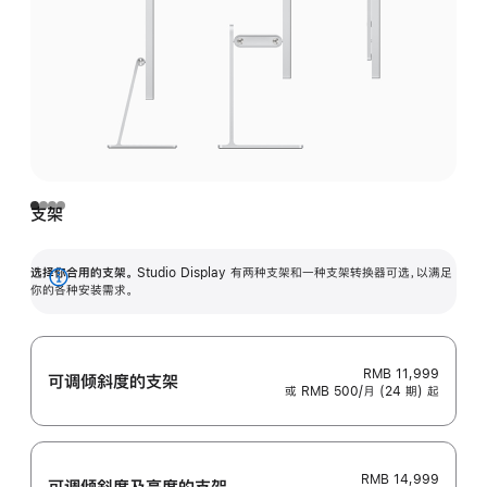
支架
选择你合用的支架。
Studio Display 有两种支架和一种支架转换器可选，以满足
展
你的各种安装需求。
开
RMB 11,999
可调倾斜度的支架
或 RMB 500/月 (24 期) 起
RMB 14,999
可调倾斜度及高‍度的支‍架