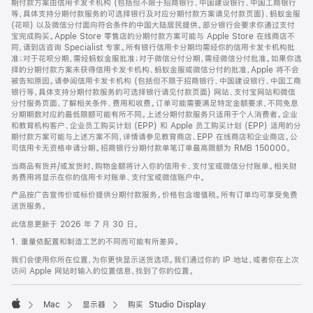
期付款方案由信用卡发卡机构 (包括但不限于招商银行、中国建设银行、中国工商银行
等，具体支持分期付款服务的可选择银行及对应分期付款方案请见付款页面)、蚂蚁金服
(花呗) 以及微信分付面向符合条件的中国大陆居民提供。部分银行会要求你通过支付
宝完成购买。Apple Store 零售店的分期付款方案可能与 Apple Store 在线商店不
同，请到店咨询 Specialist 专家。所有银行信用卡分期均需经你的信用卡发卡机构批
准；对于花呗分期，需经蚂蚁金服批准；对于微信分付分期，需经微信分付批准。如果你选
择的分期付款方案未获得信用卡发卡机构、蚂蚁金服或微信分付的批准，Apple 将不会
被告知原因。请参阅信用卡发卡机构 (包括但不限于招商银行、中国建设银行、中国工商
银行等，具体支持分期付款服务的可选择银行请见付款页面) 网站、支付宝网站和微信
分付服务页面，了解相关条件、费用和收费。订单可能需要满足特定金额要求，不同免息
分期期数对应的最低限额可能有所不同。上述分期付款服务只适用于个人消费者。企业
和教育机构客户、企业员工购买计划 (EPP) 和 Apple 员工购买计划 (EPP) 适用的分
期付款方案可能与上述方案不同，详情请参见教育商店、EPP 在线商店和企业商店。公
司信用卡无资格申请分期。招商银行分期付款单笔订单最高限额为 RMB 150000。
当商品有货并/或发货时，购物金额将计入你的信用卡、支付宝或微信分付账单。相关财
务费用将显示在你的信用卡对账单、支付宝或微信账户中。
产品按广告宣传价或标价提供分期付款服务。价格包含增值税。所有订单均可享受免费
送货服务。
此信息更新于 2026 年 7 月 30 日。
1. 重量依配置和制造工艺的不同而可能有所差异。
我们会使用你所在位置，为你更快显示送货选项。我们通过你的 IP 地址，或者你在上次
访问 Apple 网站时输入的位置信息，找到了你的位置。
Mac
显示器
购买 Studio Display