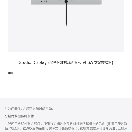
Studio Display (配备标准玻璃面板和 VESA 支架转换器)
网
脚
‡ 为近似值。金额可能随时间变动。
注
页
分期付款服务的条件
页
上述所示分期付款金额仅为使用特定期数免息分期付款估算得出的示例 (仅显示整数数
脚
额，未显示小数点以后的金额)，实际支付金额以银行、花呗或微信分付账单为准。上述分