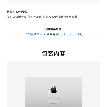
VESA
支
想购买多件商品？
架
你可以查看完整的送货详情，并更改购物袋中的商品数量。
转
换
器
获得购买帮助，
的
立即在线交流
(在
或致电
400-666-8800
。
分
新
期
窗
付
口
包装内容
款
中
选
打
项)
开)