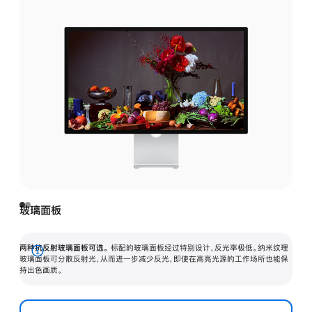
玻璃面板
两种抗反射玻璃面板可选。
标配的玻璃面板经过特别设计，反光率极低。纳米纹理
展
玻璃面板可分散反射光，从而进一步减少反光，即使在高亮光源的工作场所也能保
持出色画质。
开