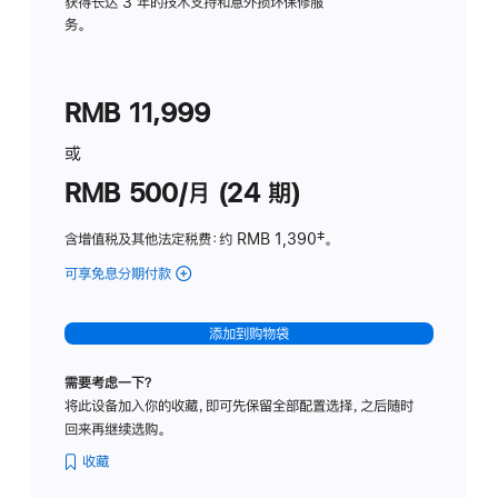
务
获得长达 3 年的技术支持和意外损坏保修服
务。
计
划
(适
RMB 11,999
用
于
或
Studio
RMB 500/月 (24 期)
Display
含增值税及其他法定税费
：约 RMB 1,390
脚
‡。
注
可享免息分期付款
(Studio
Display
-
添加到购物袋
标
准
需要考虑一下？
玻
将此设备加入你的收藏，即可先保留全部配置选择，之后随时
璃
回来再继续选购。
面
板
收藏
-