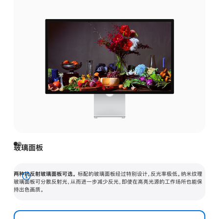
玻璃面板
两种抗反射玻璃面板可选。
标配的玻璃面板经过特别设计，反光率极低。纳米纹理
展
玻璃面板可分散反射光，从而进一步减少反光，即使在高亮光源的工作场所也能保
持出色画质。
开