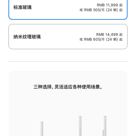
RMB 11,999
起
标准玻璃
或 RMB 500/月 (24 期) 起
RMB 14,499
起
纳米纹理玻璃
或 RMB 605/月 (24 期) 起
三种选择，灵活适应各种使用场景。
标