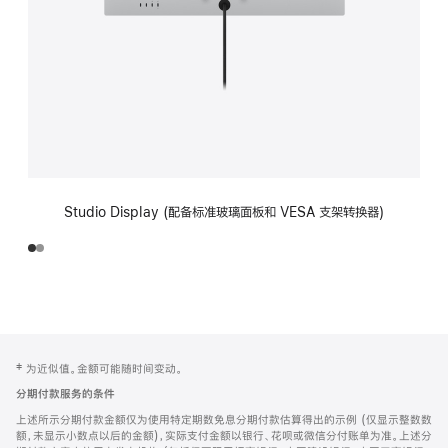
Studio Display (配备标准玻璃面板和 VESA 支架转换器)
网
脚
‡ 为近似值。金额可能随时间变动。
注
页
分期付款服务的条件
页
上述所示分期付款金额仅为使用特定期数免息分期付款估算得出的示例 (仅显示整数数
脚
额，未显示小数点以后的金额)，实际支付金额以银行、花呗或微信分付账单为准。上述分