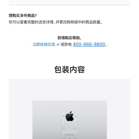
VESA
支
想购买多件商品？
架
你可以查看完整的送货详情，并更改购物袋中的商品数量。
转
换
器
获得购买帮助，
的
立即在线交流
(在
或致电
400-666-8800
。
分
新
期
窗
付
口
包装内容
款
中
选
打
项)
开)