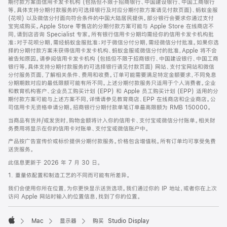
期付款方案由信用卡发卡机构 (包括但不限于招商银行、中国建设银行、中国工商银行
等，具体支持分期付款服务的可选择银行及对应分期付款方案请见付款页面)、蚂蚁金服
(花呗) 以及微信分付面向符合条件的中国大陆居民提供。部分银行会要求你通过支付
宝完成购买。Apple Store 零售店的分期付款方案可能与 Apple Store 在线商店不
同，请到店咨询 Specialist 专家。所有银行信用卡分期均需经你的信用卡发卡机构批
准；对于花呗分期，需经蚂蚁金服批准；对于微信分付分期，需经微信分付批准。如果你选
择的分期付款方案未获得信用卡发卡机构、蚂蚁金服或微信分付的批准，Apple 将不会
被告知原因。请参阅信用卡发卡机构 (包括但不限于招商银行、中国建设银行、中国工商
银行等，具体支持分期付款服务的可选择银行请见付款页面) 网站、支付宝网站和微信
分付服务页面，了解相关条件、费用和收费。订单可能需要满足特定金额要求，不同免息
分期期数对应的最低限额可能有所不同。上述分期付款服务只适用于个人消费者。企业
和教育机构客户、企业员工购买计划 (EPP) 和 Apple 员工购买计划 (EPP) 适用的分
期付款方案可能与上述方案不同，详情请参见教育商店、EPP 在线商店和企业商店。公
司信用卡无资格申请分期。招商银行分期付款单笔订单最高限额为 RMB 150000。
当商品有货并/或发货时，购物金额将计入你的信用卡、支付宝或微信分付账单。相关财
务费用将显示在你的信用卡对账单、支付宝或微信账户中。
产品按广告宣传价或标价提供分期付款服务。价格包含增值税。所有订单均可享受免费
送货服务。
此信息更新于 2026 年 7 月 30 日。
1. 重量依配置和制造工艺的不同而可能有所差异。
我们会使用你所在位置，为你更快显示送货选项。我们通过你的 IP 地址，或者你在上次
访问 Apple 网站时输入的位置信息，找到了你的位置。
Mac
显示器
购买 Studio Display