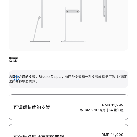
支架
选择你合用的支架。
Studio Display 有两种支架和一种支架转换器可选，以满足
展
你的各种安装需求。
开
RMB 11,999
可调倾斜度的支架
或 RMB 500/月 (24 期) 起
RMB 14,999
可调倾斜度及高‍度的支‍架