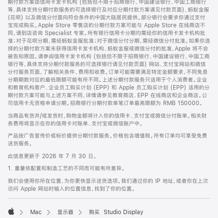
期付款方案由信用卡发卡机构 (包括但不限于招商银行、中国建设银行、中国工商银行
等，具体支持分期付款服务的可选择银行及对应分期付款方案请见付款页面)、蚂蚁金服
(花呗) 以及微信分付面向符合条件的中国大陆居民提供。部分银行会要求你通过支付
宝完成购买。Apple Store 零售店的分期付款方案可能与 Apple Store 在线商店不
同，请到店咨询 Specialist 专家。所有银行信用卡分期均需经你的信用卡发卡机构批
准；对于花呗分期，需经蚂蚁金服批准；对于微信分付分期，需经微信分付批准。如果你选
择的分期付款方案未获得信用卡发卡机构、蚂蚁金服或微信分付的批准，Apple 将不会
被告知原因。请参阅信用卡发卡机构 (包括但不限于招商银行、中国建设银行、中国工商
银行等，具体支持分期付款服务的可选择银行请见付款页面) 网站、支付宝网站和微信
分付服务页面，了解相关条件、费用和收费。订单可能需要满足特定金额要求，不同免息
分期期数对应的最低限额可能有所不同。上述分期付款服务只适用于个人消费者。企业
和教育机构客户、企业员工购买计划 (EPP) 和 Apple 员工购买计划 (EPP) 适用的分
期付款方案可能与上述方案不同，详情请参见教育商店、EPP 在线商店和企业商店。公
司信用卡无资格申请分期。招商银行分期付款单笔订单最高限额为 RMB 150000。
当商品有货并/或发货时，购物金额将计入你的信用卡、支付宝或微信分付账单。相关财
务费用将显示在你的信用卡对账单、支付宝或微信账户中。
产品按广告宣传价或标价提供分期付款服务。价格包含增值税。所有订单均可享受免费
送货服务。
此信息更新于 2026 年 7 月 30 日。
1. 重量依配置和制造工艺的不同而可能有所差异。
我们会使用你所在位置，为你更快显示送货选项。我们通过你的 IP 地址，或者你在上次
访问 Apple 网站时输入的位置信息，找到了你的位置。
Mac
显示器
购买 Studio Display