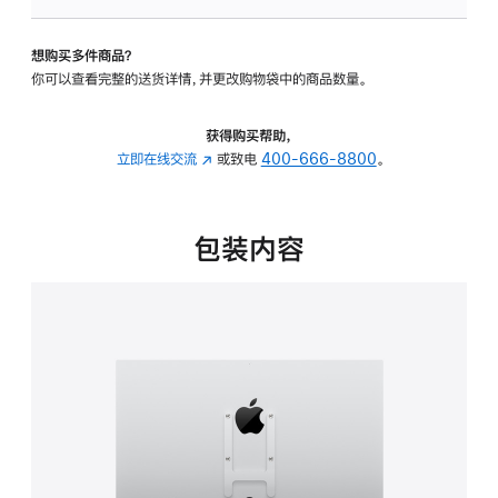
VESA
支
想购买多件商品？
架
你可以查看完整的送货详情，并更改购物袋中的商品数量。
转
换
器
获得购买帮助，
的
立即在线交流
(在
或致电
400-666-8800
。
分
新
期
窗
付
口
包装内容
款
中
选
打
项)
开)