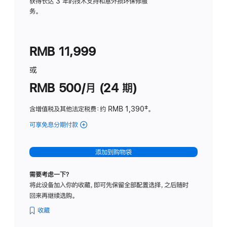
务
获得长达 3 年的技术支持和意外损坏保修服
务。
计
划
(适
RMB 11,999
用
于
或
Studio
RMB 500/月 (24 期)
Display
含增值税及其他法定税费
：约 RMB 1,390
脚
‡。
注
可享免息分期付款
(Studio
Display
-
添加到购物袋
标
准
需要考虑一下？
玻
将此设备加入你的收藏，即可先保留全部配置选择，之后随时
璃
回来再继续选购。
面
板
收藏
-