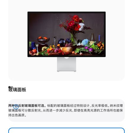
玻璃面板
两种抗反射玻璃面板可选。
标配的玻璃面板经过特别设计，反光率极低。纳米纹理
展
玻璃面板可分散反射光，从而进一步减少反光，即使在高亮光源的工作场所也能保
持出色画质。
开