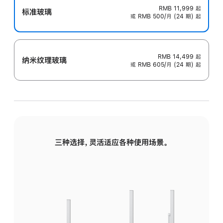
RMB 11,999
起
标准玻璃
或 RMB 500/月 (24 期) 起
RMB 14,499
起
纳米纹理玻璃
或 RMB 605/月 (24 期) 起
三种选择，灵活适应各种使用场景。
标