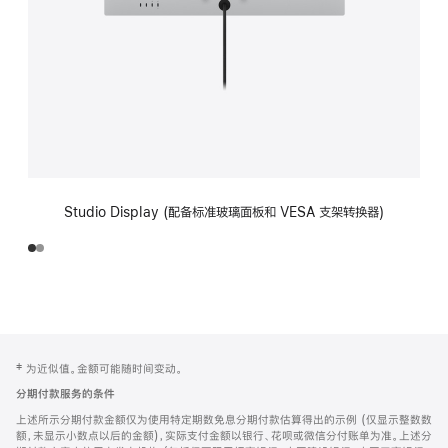
Studio Display (配备标准玻璃面板和 VESA 支架转换器)
网
脚
‡ 为近似值。金额可能随时间变动。
注
页
分期付款服务的条件
页
上述所示分期付款金额仅为使用特定期数免息分期付款估算得出的示例 (仅显示整数数
脚
额，未显示小数点以后的金额)，实际支付金额以银行、花呗或微信分付账单为准。上述分