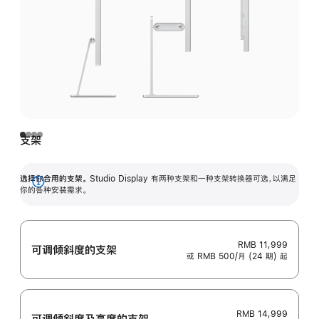
支架
选择你合用的支架。
Studio Display 有两种支架和一种支架转换器可选，以满足
展
你的各种安装需求。
开
RMB 11,999
可调倾斜度的支架
或 RMB 500/月 (24 期) 起
RMB 14,999
可调倾斜度及高‍度的支‍架