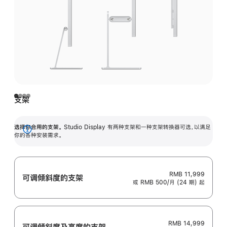
支架
选择你合用的支架。
Studio Display 有两种支架和一种支架转换器可选，以满足
展
你的各种安装需求。
开
RMB 11,999
可调倾斜度的支架
或 RMB 500/月 (24 期) 起
RMB 14,999
可调倾斜度及高‍度的支‍架