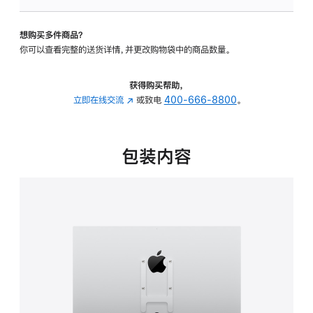
VESA
支
想购买多件商品？
架
你可以查看完整的送货详情，并更改购物袋中的商品数量。
转
换
器
获得购买帮助，
的
立即在线交流
(在
或致电
400-666-8800
。
分
新
期
窗
付
口
包装内容
款
中
选
打
项)
开)