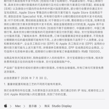
期付款方案由信用卡发卡机构 (包括但不限于招商银行、中国建设银行、中国工商银行
等，具体支持分期付款服务的可选择银行及对应分期付款方案请见付款页面)、蚂蚁金服
(花呗) 以及微信分付面向符合条件的中国大陆居民提供。部分银行会要求你通过支付
宝完成购买。Apple Store 零售店的分期付款方案可能与 Apple Store 在线商店不
同，请到店咨询 Specialist 专家。所有银行信用卡分期均需经你的信用卡发卡机构批
准；对于花呗分期，需经蚂蚁金服批准；对于微信分付分期，需经微信分付批准。如果你选
择的分期付款方案未获得信用卡发卡机构、蚂蚁金服或微信分付的批准，Apple 将不会
被告知原因。请参阅信用卡发卡机构 (包括但不限于招商银行、中国建设银行、中国工商
银行等，具体支持分期付款服务的可选择银行请见付款页面) 网站、支付宝网站和微信
分付服务页面，了解相关条件、费用和收费。订单可能需要满足特定金额要求，不同免息
分期期数对应的最低限额可能有所不同。上述分期付款服务只适用于个人消费者。企业
和教育机构客户、企业员工购买计划 (EPP) 和 Apple 员工购买计划 (EPP) 适用的分
期付款方案可能与上述方案不同，详情请参见教育商店、EPP 在线商店和企业商店。公
司信用卡无资格申请分期。招商银行分期付款单笔订单最高限额为 RMB 150000。
当商品有货并/或发货时，购物金额将计入你的信用卡、支付宝或微信分付账单。相关财
务费用将显示在你的信用卡对账单、支付宝或微信账户中。
产品按广告宣传价或标价提供分期付款服务。价格包含增值税。所有订单均可享受免费
送货服务。
此信息更新于 2026 年 7 月 30 日。
1. 重量依配置和制造工艺的不同而可能有所差异。
我们会使用你所在位置，为你更快显示送货选项。我们通过你的 IP 地址，或者你在上次
访问 Apple 网站时输入的位置信息，找到了你的位置。
Mac
显示器
购买 Studio Display