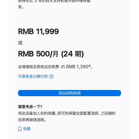
务
获得长达 3 年的技术支持和意外损坏保修服
务。
计
划
(适
RMB 11,999
用
于
或
Studio
RMB 500/月 (24 期)
Display
含增值税及其他法定税费
：约 RMB 1,390
脚
‡。
注
可享免息分期付款
(Studio
Display
-
添加到购物袋
标
准
需要考虑一下？
玻
将此设备加入你的收藏，即可先保留全部配置选择，之后随时
璃
回来再继续选购。
面
板
收藏
-