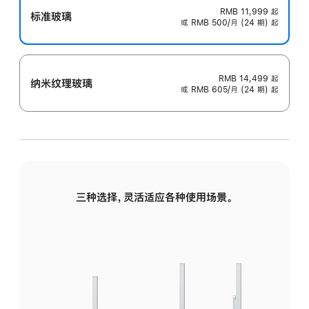
RMB 11,999
起
标准玻璃
或 RMB 500/月 (24 期) 起
RMB 14,499
起
纳米纹理玻璃
或 RMB 605/月 (24 期) 起
三种选择，灵活适应各种使用场景。
标