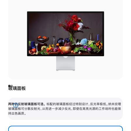
玻璃面板
两种抗反射玻璃面板可选。
标配的玻璃面板经过特别设计，反光率极低。纳米纹理
展
玻璃面板可分散反射光，从而进一步减少反光，即使在高亮光源的工作场所也能保
持出色画质。
开