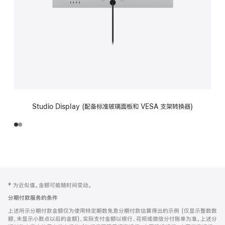
Studio Display (配备标准玻璃面板和 VESA 支架转换器)
网
脚
‡ 为近似值。金额可能随时间变动。
注
页
分期付款服务的条件
页
上述所示分期付款金额仅为使用特定期数免息分期付款估算得出的示例 (仅显示整数数
脚
额，未显示小数点以后的金额)，实际支付金额以银行、花呗或微信分付账单为准。上述分