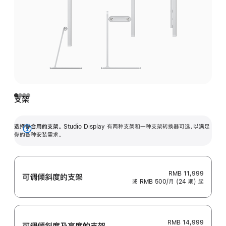
支架
选择你合用的支架。
Studio Display 有两种支架和一种支架转换器可选，以满足
展
你的各种安装需求。
开
RMB 11,999
可调倾斜度的支架
或 RMB 500/月 (24 期) 起
RMB 14,999
可调倾斜度及高‍度的支‍架