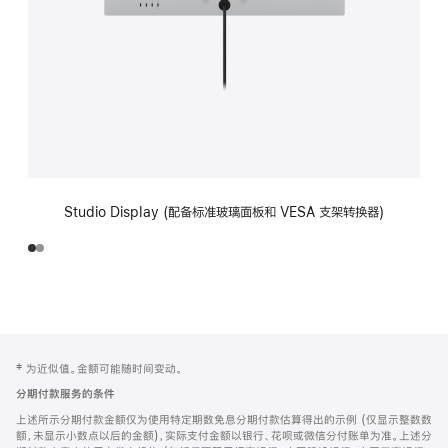
Studio Display (配备标准玻璃面板和 VESA 支架转换器)
网
脚
‡ 为近似值。金额可能随时间变动。
注
页
分期付款服务的条件
页
上述所示分期付款金额仅为使用特定期数免息分期付款估算得出的示例 (仅显示整数数
脚
额，未显示小数点以后的金额)，实际支付金额以银行、花呗或微信分付账单为准。上述分