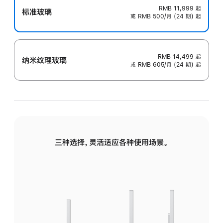
RMB 11,999
起
标准玻璃
或 RMB 500/月 (24 期) 起
RMB 14,499
起
纳米纹理玻璃
或 RMB 605/月 (24 期) 起
三种选择，灵活适应各种使用场景。
标