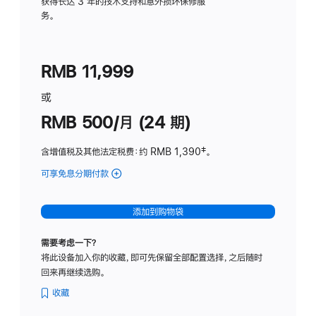
务
获得长达 3 年的技术支持和意外损坏保修服
务。
计
划
(适
RMB 11,999
用
于
或
Studio
RMB 500/月 (24 期)
Display
含增值税及其他法定税费
：约 RMB 1,390
脚
‡。
注
可享免息分期付款
(Studio
Display
-
添加到购物袋
标
准
需要考虑一下？
玻
将此设备加入你的收藏，即可先保留全部配置选择，之后随时
璃
回来再继续选购。
面
板
收藏
-