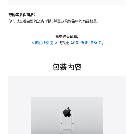
VESA
支
想购买多件商品？
架
你可以查看完整的送货详情，并更改购物袋中的商品数量。
转
换
器
获得购买帮助，
的
立即在线交流
(在
或致电
400-666-8800
。
分
新
期
窗
付
口
包装内容
款
中
选
打
项)
开)