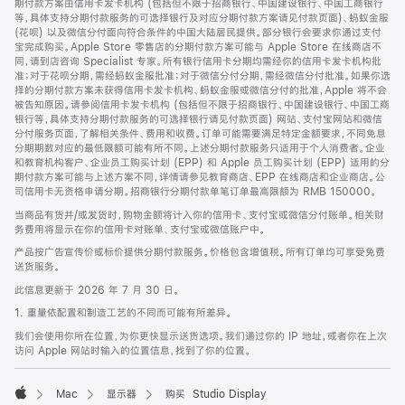
期付款方案由信用卡发卡机构 (包括但不限于招商银行、中国建设银行、中国工商银行
等，具体支持分期付款服务的可选择银行及对应分期付款方案请见付款页面)、蚂蚁金服
(花呗) 以及微信分付面向符合条件的中国大陆居民提供。部分银行会要求你通过支付
宝完成购买。Apple Store 零售店的分期付款方案可能与 Apple Store 在线商店不
同，请到店咨询 Specialist 专家。所有银行信用卡分期均需经你的信用卡发卡机构批
准；对于花呗分期，需经蚂蚁金服批准；对于微信分付分期，需经微信分付批准。如果你选
择的分期付款方案未获得信用卡发卡机构、蚂蚁金服或微信分付的批准，Apple 将不会
被告知原因。请参阅信用卡发卡机构 (包括但不限于招商银行、中国建设银行、中国工商
银行等，具体支持分期付款服务的可选择银行请见付款页面) 网站、支付宝网站和微信
分付服务页面，了解相关条件、费用和收费。订单可能需要满足特定金额要求，不同免息
分期期数对应的最低限额可能有所不同。上述分期付款服务只适用于个人消费者。企业
和教育机构客户、企业员工购买计划 (EPP) 和 Apple 员工购买计划 (EPP) 适用的分
期付款方案可能与上述方案不同，详情请参见教育商店、EPP 在线商店和企业商店。公
司信用卡无资格申请分期。招商银行分期付款单笔订单最高限额为 RMB 150000。
当商品有货并/或发货时，购物金额将计入你的信用卡、支付宝或微信分付账单。相关财
务费用将显示在你的信用卡对账单、支付宝或微信账户中。
产品按广告宣传价或标价提供分期付款服务。价格包含增值税。所有订单均可享受免费
送货服务。
此信息更新于 2026 年 7 月 30 日。
1. 重量依配置和制造工艺的不同而可能有所差异。
我们会使用你所在位置，为你更快显示送货选项。我们通过你的 IP 地址，或者你在上次
访问 Apple 网站时输入的位置信息，找到了你的位置。
Mac
显示器
购买 Studio Display