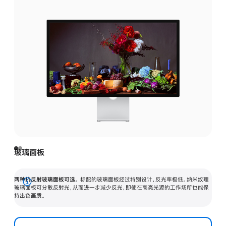
玻璃面板
两种抗反射玻璃面板可选。
标配的玻璃面板经过特别设计，反光率极低。纳米纹理
展
玻璃面板可分散反射光，从而进一步减少反光，即使在高亮光源的工作场所也能保
持出色画质。
开