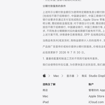
‡ 为近似值。金额可能随时间变动。
注
页
分期付款服务的条件
页
上述所示分期付款金额仅为使用特定期数免息分期付款估
脚
(包括但不限于招商银行、中国建设银行、中国工商银行
银行会要求你通过支付宝完成购买。Apple Store 零
呗分期，需经蚂蚁金服批准；对于微信分付分期，需经微信
括但不限于招商银行、中国建设银行、中国工商银行等，
求，不同免息分期期数对应的最低限额可能有所不同。上述分
上述方案不同，详情请参见教育商店、EPP 在线商店和
当商品有货并/或发货时，购物金额将计入你的信用卡、
产品按广告宣传价或标价提供分期付款服务。价格包含
此信息更新于 2026 年 7 月 30 日。
1. 重量依配置和制造工艺的不同而可能有所差异。
我们会使用你所在位置，为你更快显示送货选项。我们通过你
Mac
显示器
购买 Studio Displ
Apple
选购及了解
账户
商店
管理你的 App
Mac
Apple Stor
iPad
iCloud.com