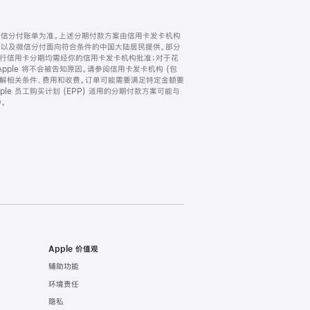
微信分付账单为准。上述分期付款方案由信用卡发卡机构
) 以及微信分付面向符合条件的中国大陆居民提供。部分
家。所有银行信用卡分期均需经你的信用卡发卡机构批准；对于花
ple 将不会被告知原因。请参阅信用卡发卡机构 (包
了解相关条件、费用和收费。订单可能需要满足特定金额要
e 员工购买计划 (EPP) 适用的分期付款方案可能与
。
Apple 价值观
辅助功能
环境责任
隐私