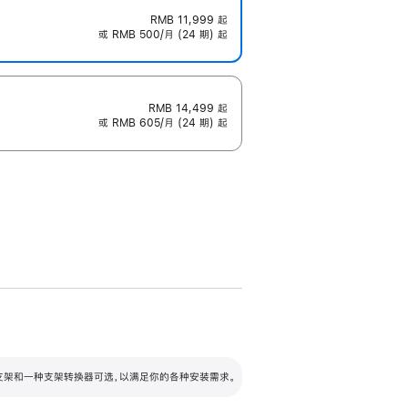
RMB 11,999
起
或 RMB 500/月 (24 期) 起
RMB 14,499
起
或 RMB 605/月 (24 期) 起
配可调倾斜度及高度的支架，额外增加 105
VESA 支架转换器
 有两种支架和一种支架转换器可选，以满足你的各种安装需求。
毫米的高度调节范围。
容的支架 (未随附)