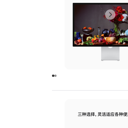
上
下
一
一
张
张
图
图
库
库
图
图
片
片
-
-
玻
玻
璃
璃
三种选择，灵活适应各种使
面
面
板
板