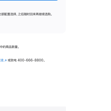
全部配置选择，之后随时回来再继续选购。
中的商品数量。
交流
(在
或致电
400-666-8800。
新
窗
口
中
打
开)