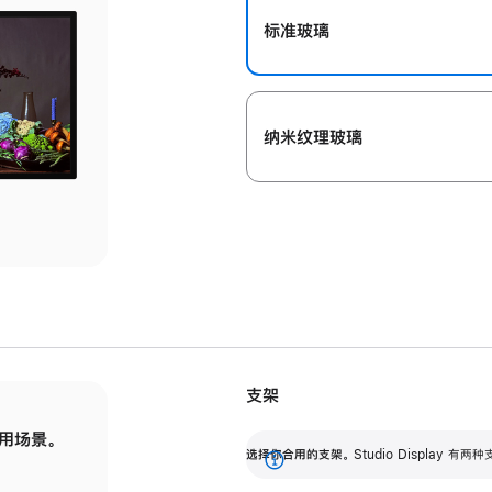
标准玻璃
纳米纹理玻璃
支架
用场景。
标配可调倾斜度的支架，提供 30 度的倾斜度
选
选择你合用的支架。
Studio Display
调节范围。
展