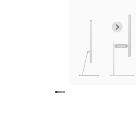
上
下
一
一
张
张
图
图
库
库
图
图
片
片
-
-
支
支
架
架