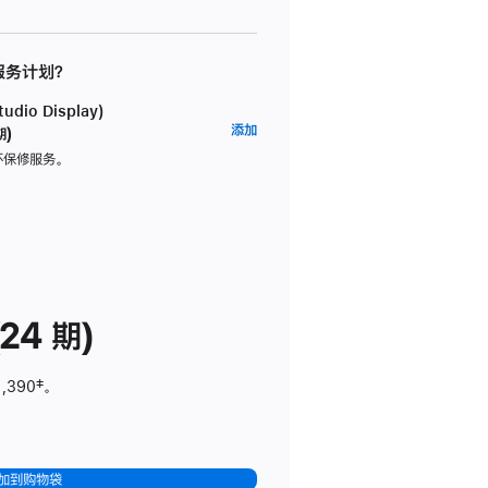
 服务计划？
dio Display)
AppleCare+
添加
期)
服
坏保修服务。
务
计
划
(适
用
于
24 期)
Studio
Display)
1,390
脚
‡。
注
加到购物袋