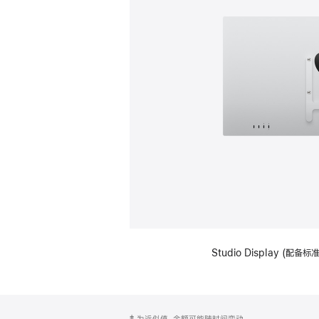
Studio Display (配
网
脚