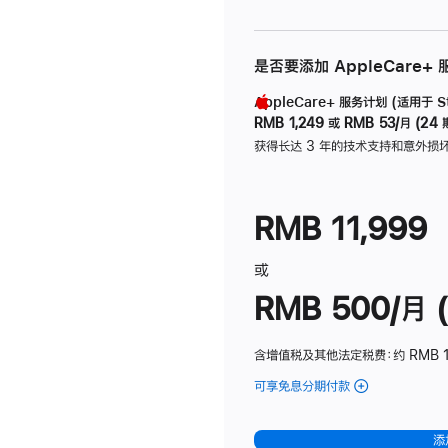
是否要添加 AppleCare+
AppleCare+ 服务计划 (适用于 Stu
RMB 1,249
或
RMB 53/月 (24 
获得长达 3 年的技术支持和意外损
RMB 11,999
或
RMB 500/月 (
含增值税及其他法定税费
：约 RMB 
可享免息分期付款
(Studio
Display
-
添