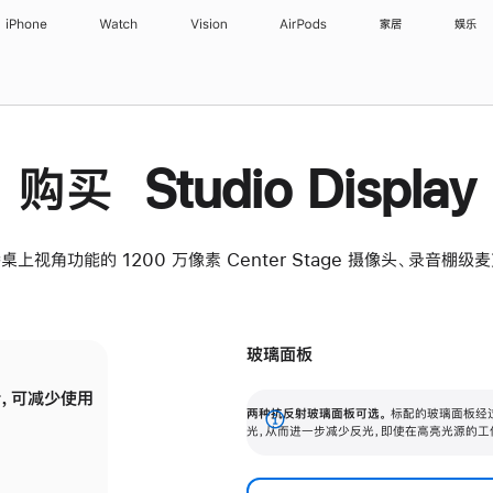
iPhone
Watch
Vision
AirPods
家居
娱乐
购买 Studio Display
桌上视角功能的 1200 万像素 Center Stage 摄像头、录音棚
玻璃面板
，可减少使用
纳米纹理玻璃面板可进一步减少反光，即使在
两种抗反射玻璃面板可选。
标配的玻璃面板经
。
有高亮光源的场所使用，也能保持出色画质。
展
光，从而进一步减少反光，即使在高亮光源的工
开