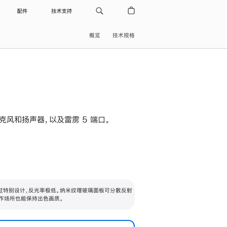
配件
技术支持
概览
技术规格
级麦克风和扬声器，以及雷雳 5 端口。
过特别设计，反光率极低。纳米纹理玻璃面板可分散反射
作场所也能保持出色画质。