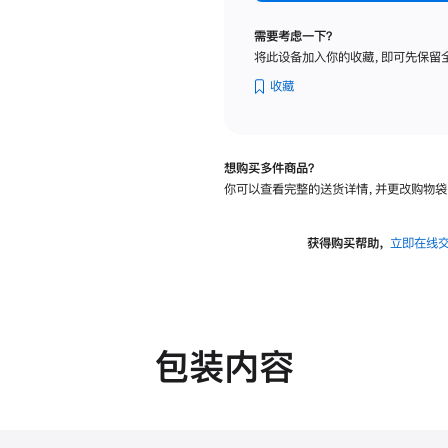
标
准
需要考虑一下？
玻
将此设备加入你的收藏，即可先保留
璃
面
收藏
板
-
VESA
想购买多件商品？
支
你可以查看完整的送货详情，并更改购物袋
架
转
换
获得购买帮助，
立即在线
器
的
分
期
付
包装内容
款
选
项)