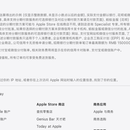
算得出的示例 (仅显示整数数额，未显示小数点以后的金额)，实际支付金额以银行、花呗或
等，具体支持分期付款服务的可选择银行及对应分期付款方案请见付款页面)、蚂蚁金服 (花呗
售店的分期付款方案可能与 Apple Store 在线商店不同，请到店咨询 Specialist 专
分付批准。如果你选择的分期付款方案未获得信用卡发卡机构、蚂蚁金服或微信分付的批准，Ap
具体支持分期付款服务的可选择银行请见付款页面) 网站、支付宝网站和微信分付服务页面，
期付款服务只适用于个人消费者。企业和教育机构客户、企业员工购买计划 (EPP) 和 Appl
企业商店。公司信用卡无资格申请分期。招商银行分期付款单笔订单最高限额为 RMB 150000
支付宝或微信分付账单。相关财务费用将显示在你的信用卡对账单、支付宝或微信账户中。
增值税。所有订单均可享受免费送货服务。
的 IP 地址，或者你在上次访问 Apple 网站时输入的位置信息，找到了你的位置。
ay
Apple Store 商店
商务应用
le 账户
查找零售店
Apple 与商务
e 账户
Genius Bar 天才吧
商务选购
Today at Apple