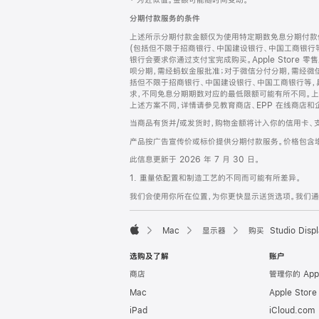
‡ 为近似值。金额可能随时间变动。
注
页
分期付款服务的条件
页
上述所示分期付款金额仅为使用特定期数免息分期付款估
脚
(包括但不限于招商银行、中国建设银行、中国工商银行
银行会要求你通过支付宝完成购买。Apple Store 零
呗分期，需经蚂蚁金服批准；对于微信分付分期，需经微信
括但不限于招商银行、中国建设银行、中国工商银行等，
求，不同免息分期期数对应的最低限额可能有所不同。上述分
上述方案不同，详情请参见教育商店、EPP 在线商店和
当商品有货并/或发货时，购物金额将计入你的信用卡、
产品按广告宣传价或标价提供分期付款服务。价格包含
此信息更新于 2026 年 7 月 30 日。
1. 重量依配置和制造工艺的不同而可能有所差异。
我们会使用你所在位置，为你更快显示送货选项。我们通过你
Mac
显示器
购买 Studio Displ
Apple
选购及了解
账户
商店
管理你的 App
Mac
Apple Stor
iPad
iCloud.com