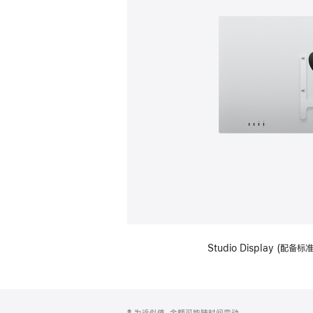
Studio Display (配
网
脚