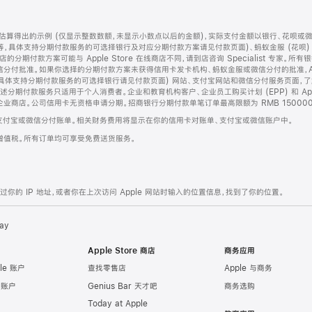
算得出的示例 (仅显示整数数额，未显示小数点以后的金额)，实际支付金额以银行、花呗或
等，具体支持分期付款服务的可选择银行及对应分期付款方案请见付款页面)、蚂蚁金服 (花呗
售店的分期付款方案可能与 Apple Store 在线商店不同，请到店咨询 Specialist 专
分付批准。如果你选择的分期付款方案未获得信用卡发卡机构、蚂蚁金服或微信分付的批准，Ap
具体支持分期付款服务的可选择银行请见付款页面) 网站、支付宝网站和微信分付服务页面，
期付款服务只适用于个人消费者。企业和教育机构客户、企业员工购买计划 (EPP) 和 Appl
企业商店。公司信用卡无资格申请分期。招商银行分期付款单笔订单最高限额为 RMB 150000
支付宝或微信分付账单。相关财务费用将显示在你的信用卡对账单、支付宝或微信账户中。
增值税。所有订单均可享受免费送货服务。
的 IP 地址，或者你在上次访问 Apple 网站时输入的位置信息，找到了你的位置。
ay
Apple Store 商店
商务应用
le 账户
查找零售店
Apple 与商务
e 账户
Genius Bar 天才吧
商务选购
Today at Apple