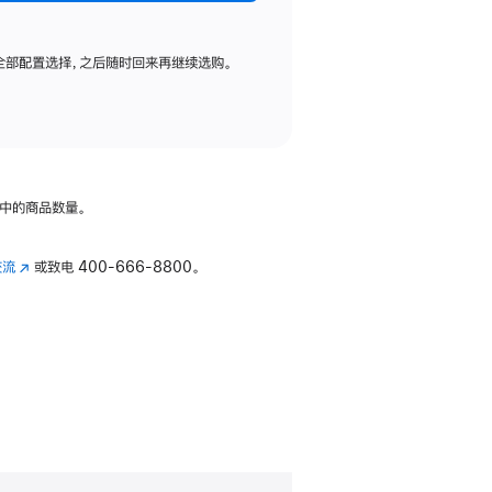
全部配置选择，之后随时回来再继续选购。
中的商品数量。
交流
(在
或致电
400-666-8800。
新
窗
口
中
打
开)