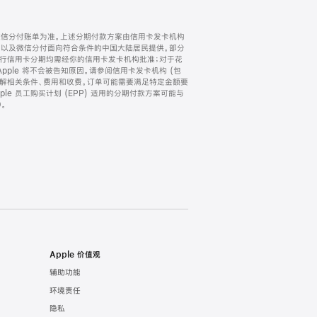
微信分付账单为准。上述分期付款方案由信用卡发卡机构
) 以及微信分付面向符合条件的中国大陆居民提供。部分
家。所有银行信用卡分期均需经你的信用卡发卡机构批准；对于花
ple 将不会被告知原因。请参阅信用卡发卡机构 (包
了解相关条件、费用和收费。订单可能需要满足特定金额要
e 员工购买计划 (EPP) 适用的分期付款方案可能与
。
Apple 价值观
辅助功能
环境责任
隐私