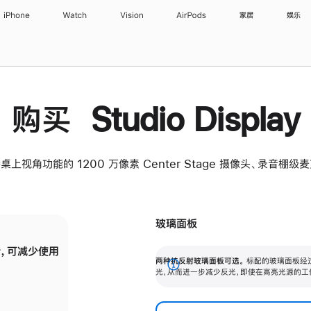
iPhone
Watch
Vision
AirPods
家居
娱乐
购买 Studio Display
桌上视角功能的 1200 万像素 Center Stage 摄像头、录音棚
玻璃面板
，可减少使用
纳米纹理玻璃面板可进一步减少反光，即使在
两种抗反射玻璃面板可选。
标配的玻璃面板经
。
有高亮光源的场所使用，也能保持出色画质。
展
光，从而进一步减少反光，即使在高亮光源的工
开