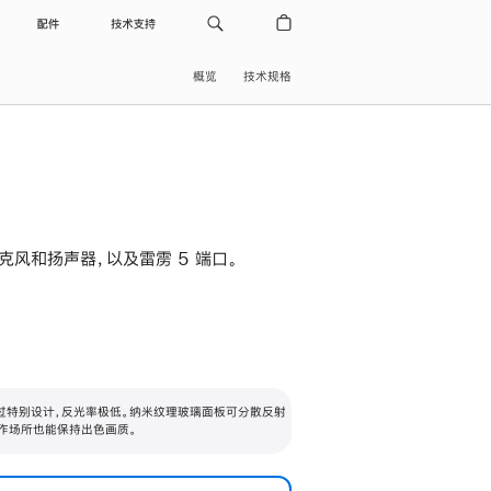
配件
技术支持
概览
技术规格
级麦克风和扬声器，以及雷雳 5 端口。
过特别设计，反光率极低。纳米纹理玻璃面板可分散反射
作场所也能保持出色画质。