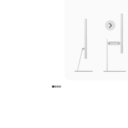
上
下
一
一
张
张
图
图
库
库
图
图
片
片
-
-
支
支
架
架