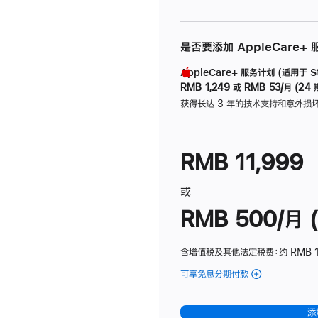
是否要添加 AppleCare+
AppleCare+ 服务计划 (适用于 Stu
RMB 1,249
或
RMB 53/月 (24 
获得长达 3 年的技术支持和意外损
RMB 11,999
或
RMB 500/月 (
含增值税及其他法定税费
：约 RMB 
可享免息分期付款
(Studio
Display
-
添