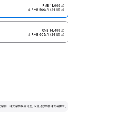
RMB 11,999
起
或 RMB 500/月 (24 期) 起
RMB 14,499
起
或 RMB 605/月 (24 期) 起
配可调倾斜度及高度的支架，额外增加 105
VESA 支架转换器
 有两种支架和一种支架转换器可选，以满足你的各种安装需求。
毫米的高度调节范围。
容的支架 (未随附)