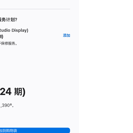
 服务计划？
dio Display)
AppleCare+
添加
期)
服
坏保修服务。
务
计
划
(适
用
于
24 期)
Studio
Display)
1,390
脚
‡。
注
加到购物袋