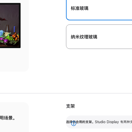
标准玻璃
纳米纹理玻璃
支架
用场景。
标配可调倾斜度的支架，提供 30 度的倾斜度
选
选择你合用的支架。
Studio Display
调节范围。
展