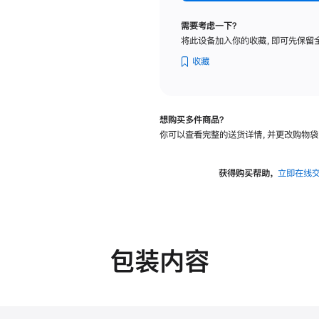
标
准
需要考虑一下？
玻
将此设备加入你的收藏，即可先保留
璃
面
收藏
板
-
VESA
想购买多件商品？
支
你可以查看完整的送货详情，并更改购物袋
架
转
换
获得购买帮助，
立即在线
器
的
分
期
付
包装内容
款
选
项)