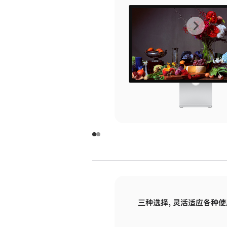
上
下
一
一
张
张
图
图
库
库
图
图
片
片
-
-
玻
玻
璃
璃
三种选择，灵活适应各种使
面
面
板
板