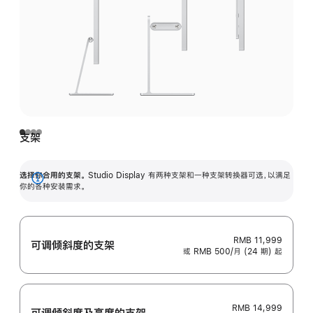
支架
选择你合用的支架。
Studio Display 有两种支架和一种支架转换器可选，以满足
展
你的各种安装需求。
开
RMB 11,999
可调倾斜度的支架
或 RMB 500/月 (24 期) 起
RMB 14,999
可调倾斜度及高‍度的支‍架