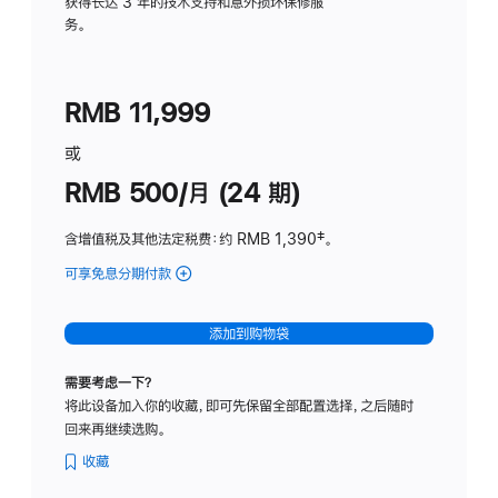
务
获得长达 3 年的技术支持和意外损坏保修服
务。
计
划
(适
RMB 11,999
用
于
或
Studio
RMB 500/月 (24 期)
Display
含增值税及其他法定税费
：约 RMB 1,390
脚
‡。
注
可享免息分期付款
(Studio
Display
-
添加到购物袋
标
准
需要考虑一下？
玻
将此设备加入你的收藏，即可先保留全部配置选择，之后随时
璃
回来再继续选购。
面
板
收藏
-