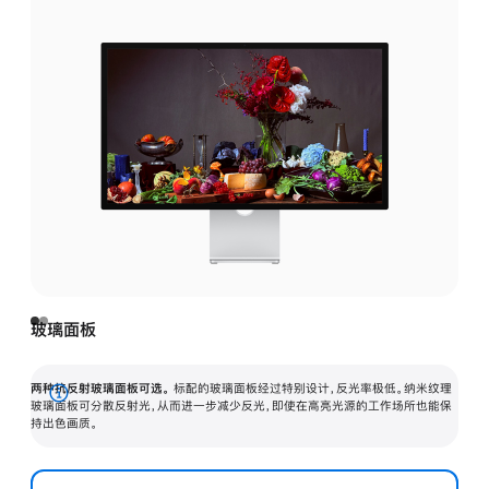
玻璃面板
两种抗反射玻璃面板可选。
标配的玻璃面板经过特别设计，反光率极低。纳米纹理
展
玻璃面板可分散反射光，从而进一步减少反光，即使在高亮光源的工作场所也能保
持出色画质。
开