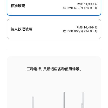
RMB 11,999
起
标准玻璃
或 RMB 500/月 (24 期) 起
RMB 14,499
起
纳米纹理玻璃
或 RMB 605/月 (24 期) 起
三种选择，灵活适应各种使用场景。
标