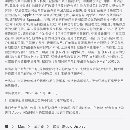
期付款方案由信用卡发卡机构 (包括但不限于招商银行、中国建设银行、中国工商银行
等，具体支持分期付款服务的可选择银行及对应分期付款方案请见付款页面)、蚂蚁金服
(花呗) 以及微信分付面向符合条件的中国大陆居民提供。部分银行会要求你通过支付
宝完成购买。Apple Store 零售店的分期付款方案可能与 Apple Store 在线商店不
同，请到店咨询 Specialist 专家。所有银行信用卡分期均需经你的信用卡发卡机构批
准；对于花呗分期，需经蚂蚁金服批准；对于微信分付分期，需经微信分付批准。如果你选
择的分期付款方案未获得信用卡发卡机构、蚂蚁金服或微信分付的批准，Apple 将不会
被告知原因。请参阅信用卡发卡机构 (包括但不限于招商银行、中国建设银行、中国工商
银行等，具体支持分期付款服务的可选择银行请见付款页面) 网站、支付宝网站和微信
分付服务页面，了解相关条件、费用和收费。订单可能需要满足特定金额要求，不同免息
分期期数对应的最低限额可能有所不同。上述分期付款服务只适用于个人消费者。企业
和教育机构客户、企业员工购买计划 (EPP) 和 Apple 员工购买计划 (EPP) 适用的分
期付款方案可能与上述方案不同，详情请参见教育商店、EPP 在线商店和企业商店。公
司信用卡无资格申请分期。招商银行分期付款单笔订单最高限额为 RMB 150000。
当商品有货并/或发货时，购物金额将计入你的信用卡、支付宝或微信分付账单。相关财
务费用将显示在你的信用卡对账单、支付宝或微信账户中。
产品按广告宣传价或标价提供分期付款服务。价格包含增值税。所有订单均可享受免费
送货服务。
此信息更新于 2026 年 7 月 30 日。
1. 重量依配置和制造工艺的不同而可能有所差异。
我们会使用你所在位置，为你更快显示送货选项。我们通过你的 IP 地址，或者你在上次
访问 Apple 网站时输入的位置信息，找到了你的位置。
Mac
显示器
购买 Studio Display