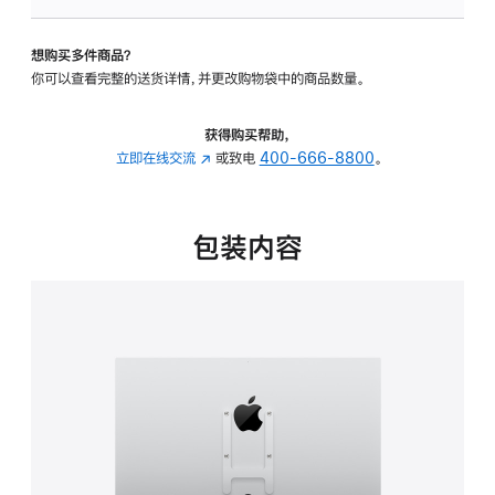
VESA
支
想购买多件商品？
架
你可以查看完整的送货详情，并更改购物袋中的商品数量。
转
换
器
获得购买帮助，
的
立即在线交流
(在
或致电
400-666-8800
。
分
新
期
窗
付
口
包装内容
款
中
选
打
项)
开)