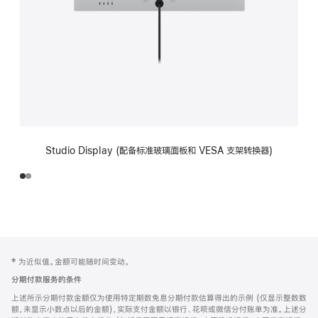
Studio Display (配备标准玻璃面板和 VESA 支架转换器)
网
脚
‡ 为近似值。金额可能随时间变动。
注
页
分期付款服务的条件
页
上述所示分期付款金额仅为使用特定期数免息分期付款估算得出的示例 (仅显示整数数
脚
额，未显示小数点以后的金额)，实际支付金额以银行、花呗或微信分付账单为准。上述分